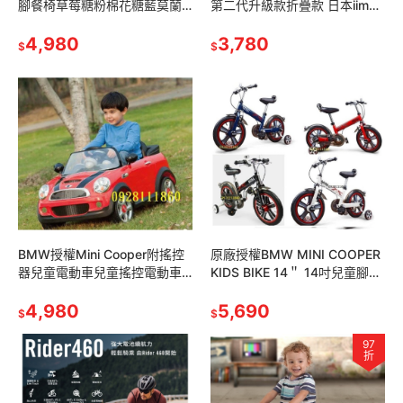
腳餐椅草莓糖粉棉花糖藍莫蘭
第二代升級款折疊款 日本iimo
迪紫馬卡龍綠森林灰可可棕 萬
#02兒童三輪車遮陽款紅色棕
用餐椅墊
4,980
色後推後控摺疊三輪車腳踏車
3,780
$
$
BMW授權Mini Cooper附搖控
原廠授權BMW MINI COOPER
器兒童電動車兒童搖控電動車
KIDS BIKE 14＂ 14吋兒童腳踏
單驅單馬達雙驅雙馬達生日禮
車自行車童車紅色藍色白色黑
物小朋友生日禮物兒童超跑俱
4,980
色
5,690
$
$
樂部
97
折