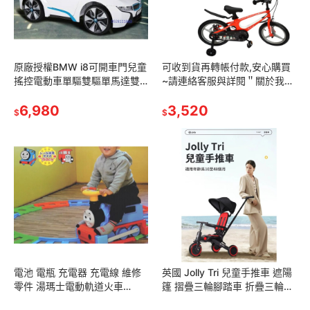
原廠授權BMW i8可開車門兒童
可收到貨再轉帳付款,安心購買
搖控電動車單驅雙驅單馬達雙
~請連絡客服與詳閱＂關於我＂
馬達藍芽高階版兒童乘坐電動
CHING-CHING親親 16＂ 16吋
車兒童禮物生日禮物兒童超跑
6,980
鎂合金腳踏車
3,520
$
$
俱樂部寶馬
電池 電瓶 充電器 充電線 維修
英國 Jolly Tri 兒童手推車 遮陽
零件 湯瑪士電動軌道火車
篷 摺疊三輪腳踏車 折疊三輪車
homas & Friends 湯瑪士小火
摺疊腳踏車推車遛娃神器 三點