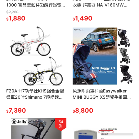
1000 智慧型藍芽鉛酸鋰鐵電池
衣機 避震器 NA-V160MW
SC-600鉛酸電池SC-800機車
NA-V170MW 阻尼 U13 滾桶
$2,280
汽車鉛酸電瓶充電機
1,880
洗衣機避震桿
1,490
$
$
F20A-H7功學社KHS鋁合金摺
免運附雨罩荷蘭Easywalker
疊車20吋Shimano 7段變速折
MINI BUGGY XS嬰兒手推車傘
疊腳踏車F20AH7小折小摺小朋
車MINI XS傘推車Mini Cooper
友折疊車自行車
7,390
8,800
$
$
54
折