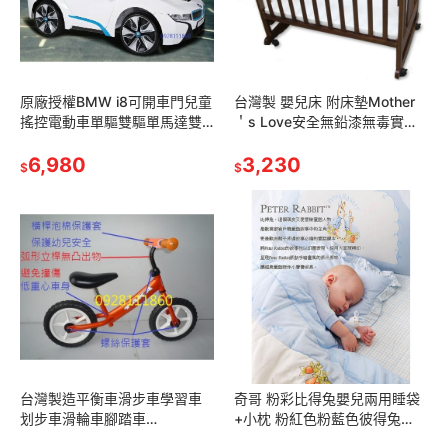
原廠授權BMW i8可開車門兒童
台灣製 嬰兒床 附床墊Mother
搖控電動車單驅雙驅單馬達雙
＇s Love安全無鉛漆無毒實木
馬達藍芽高階版兒童乘坐電動
床欄杆可調搖擺小床實木嬰兒
車兒童禮物生日禮物兒童超跑
6,980
床小鴨6188A原木嬰兒床
3,230
$
$
俱樂部寶馬
台灣製造平衡車滑步車學習車
奇哥 粉彩比得兔嬰兒兩用睡袋
划步車滑輪車腳踏車
+小枕 粉紅色粉藍色彼得兔
jimmybear push bike
Peter Rabbit 嬰兒被