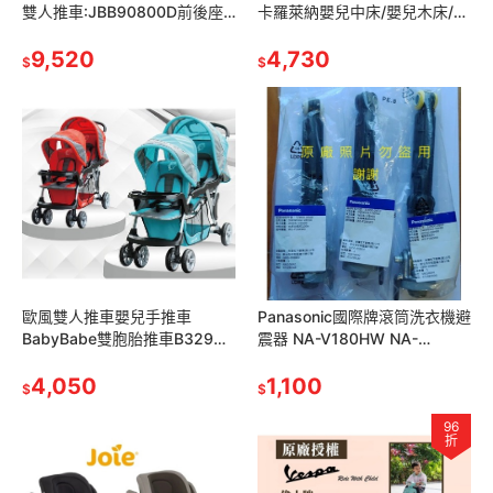
雙人推車:JBB90800D前後座
卡羅萊納嬰兒中床/嬰兒木床/實
秒收雙胞胎嬰兒推車雙人嬰兒
木嬰兒床 BC-16010 寶寶床幼
推車雙胞胎推車
9,520
兒床
4,730
$
$
歐風雙人推車嬰兒手推車
Panasonic國際牌滾筒洗衣機避
BabyBabe雙胞胎推車B329雙
震器 NA-V180HW NA-
座位雙人嬰兒推車
V160HW NA-V140HW 脫水晃
4,050
動滾桶洗衣機
1,100
$
$
96
折