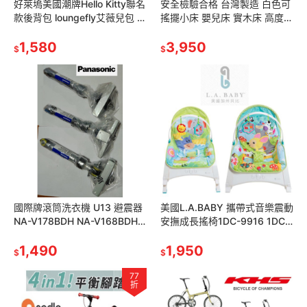
好萊塢美國潮牌Hello Kitty聯名
安全檢驗合格 台灣製造 白色可
款後背包 loungefly艾薇兒包 凱
搖擺小床 嬰兒床 實木床 高度三
蒂貓
段式調整 Q-33194 組合小床
1,580
托嬰中心 公托褓母床
3,950
$
$
國際牌滾筒洗衣機 U13 避震器
美國L.A.BABY 攜帶式音樂震動
NA-V178BDH NA-V168BDH
安撫成長搖椅1DC-9916 1DC-
NA-V158BDH NA-V130BDH
9919休閒椅搖籃床音樂搖籃兒
1,490
童搖床安撫睡床
1,950
$
$
77
折