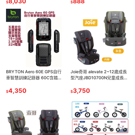
兒床
8,030
Sensor
888
$
$
BRYTON Aero 60E GPS自行
Joie奇哥 alevate 2~12歲成長
車智慧訓練記錄器 60C含踏頻
型汽座JBD10700N兒童成長型
感測器60T含踏頻,速度感測器&
汽車安全座椅JBD10700A
智慧心跳帶監控組
4,350
3,750
$
$