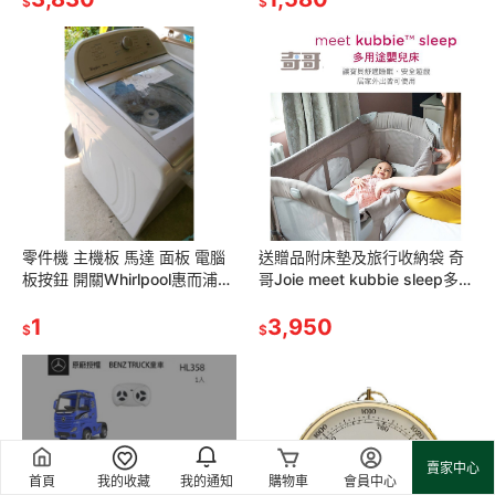
$
$
零件機 主機板 馬達 面板 電腦
送贈品附床墊及旅行收納袋 奇
板按鈕 開關Whirlpool惠而浦洗
哥Joie meet kubbie sleep多
衣機14公斤8TWTW1405CM
功能床邊床JBA02800A遊戲床
故障 維修
1
床邊嬰兒床
3,950
$
$
補貨中
賣家中心
首頁
我的收藏
我的通知
購物車
會員中心