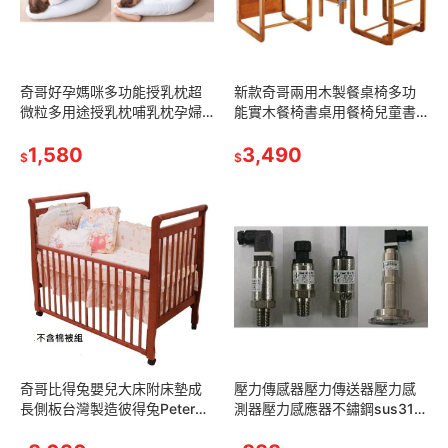
奇哥好孕媽咪多功能授乳枕超
新款奇哥兩用木製餐桌椅多功
微粒多用途授乳枕哺乳枕孕婦
能實木餐椅書桌用餐椅兒童書
枕抱枕托腹枕嬰兒枕舒壓枕
桌TBE555000 (IKEA費雪幫寶
1,580
椅Summer Infant
3,490
$
$
奇哥比得兔嬰兒大床附床墊成
壓力傳感器壓力傳送器壓力感
長側板台灣製造彼得兔Peter
測器壓力感應器不鏽鋼sus316
Rabbit彼得兔嬰兒大床實木嬰
不銹鋼Pressure Transducer