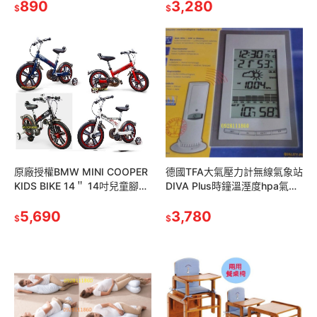
車Thomas
890
式安全帶 椅背可調
3,280
$
$
原廠授權BMW MINI COOPER
德國TFA大氣壓力計無線氣象站
KIDS BIKE 14＂ 14吋兒童腳踏
DIVA Plus時鐘溫溼度hpa氣象
車自行車童車紅色藍色白色黑
預報A9ST-35107810IT室內室
色
5,690
外溫濕度溫度
3,780
$
$