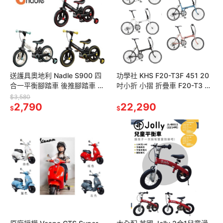
送護具奧地利 Nadle S900 四
功學社 KHS F20-T3F 451 20
合一平衡腳踏車 後推腳踏車 平
吋小折 小摺 折疊車 F20-T3 摺
衡車 可折疊 學步車 滑步車 輔
疊車 摺疊單車 30速 折疊自行
$3,580
助輪 滑步車 折疊
2,790
車
22,290
$
$