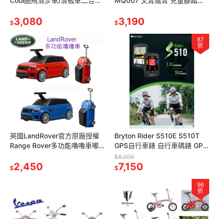
Cool酷飛滑步車/滑板車二合一
MQ007 文青風青 兒童腳踏車
酷飛學步車黑金限定版助步車
12吋 14吋 輔助輪 橡膠充氣胎
滑行車划步車push bi
3,080
奶油綠 棉花粉
3,190
$
$
87
折
英國LandRover官方原廠授權
Bryton Rider S510E S510T
Range Rover多功能嚕嚕車嘟
GPS自行車錶 自行車碼錶 GPS
嘟車滑步車划步車滑行車學步
碼錶
$8,200
車兒童行李箱 紅色藍色
2,450
7,150
$
$
96
折