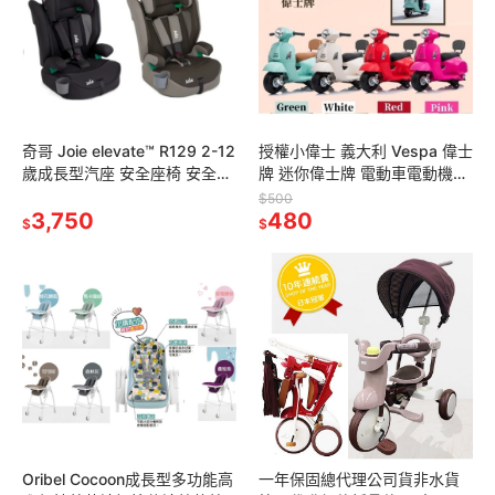
奇哥 Joie elevate™ R129 2-12
授權小偉士 義大利 Vespa 偉士
歲成長型汽座 安全座椅 安全汽
牌 迷你偉士牌 電動車電動機車
座 成長型汽車安全座椅
電動摩托車 白色綠色紅色粉色
$500
JBD10900
3,750
充電器 電池 電瓶 插頭
480
$
$
Oribel Cocoon成長型多功能高
一年保固總代理公司貨非水貨