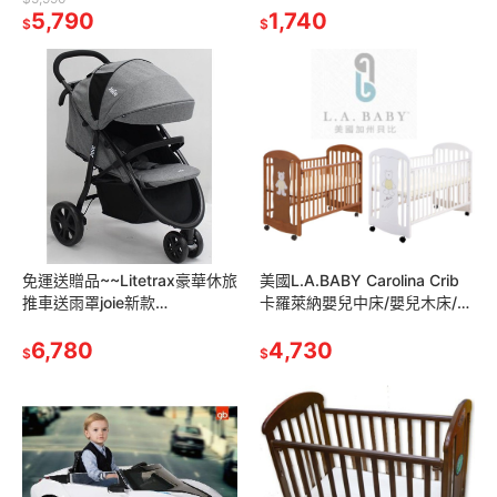
童自行車
5,790
搖椅睡床安撫椅 奶油黃/藍色
1,740
$
$
免運送贈品~~Litetrax豪華休旅
美國L.A.BABY Carolina Crib
推車送雨罩joie新款
卡羅萊納嬰兒中床/嬰兒木床/實
JBB81900A奇哥秒收嬰兒車手
木嬰兒床 BC-16010 幼兒床寶
推車三輪嬰兒推車
6,780
寶床
4,730
$
$