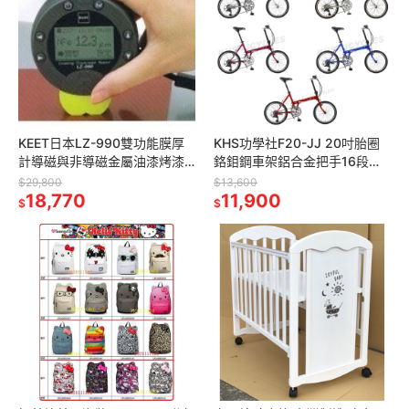
KEET日本LZ-990雙功能膜厚
KHS功學社F20-JJ 20吋胎圈
計導磁與非導磁金屬油漆烤漆
鉻鉬鋼車架鋁合金把手16段變
膜厚計 塗層計 厚度計 膜厚儀
速折疊腳踏車小折變速摺疊車
$29,800
$13,600
測厚儀 漆膜儀LZ 990
18,770
摺疊單車 白色藍色紅色紫色灰
11,900
$
$
色