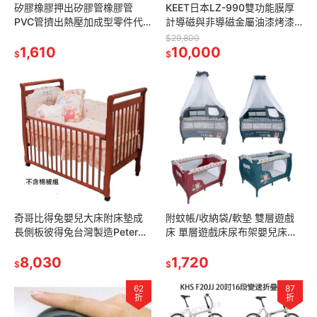
矽膠橡膠押出矽膠管橡膠管
KEET日本LZ-990雙功能膜厚
PVC管擠出熱壓加成型零件代
計導磁與非導磁金屬油漆烤漆
工生產製造注射成型液態矽膠
膜厚計 塗層計 厚度計 膜厚儀
$29,800
橡膠醫療器材食品業顯影管X-
1,610
測厚儀 漆膜儀LZ 990
10,000
$
$
Ray顯影線
奇哥比得兔嬰兒大床附床墊成
附蚊帳/收納袋/軟墊 雙層遊戲
長側板彼得兔台灣製造Peter
床 單層遊戲床尿布架嬰兒床雙
Rabbit彼得兔嬰兒大床實木嬰
層床架雙層架上層架尿布台尿
兒床
8,030
布檯 Mother＇s Love
1,720
$
$
62
87
折
折