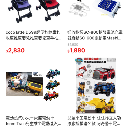
coco latte D599輕便秒縮車秒
送收納袋SC-800鉛酸電池充電
收車推車嬰兒推車嬰兒車手推
器麻新SC-600電動車Mashin
車cocolatte
機車汽車鉛酸電瓶充電器
$1,980
2,830
SC800充電機SC600
1,880
$
$
電動蒸汽小火車乘座電動車
兒童乘坐電動車 汪汪隊立大功
team Train兒童乘坐電動蒸汽
原廠授權聯名款 阿奇警車電動