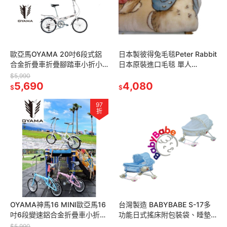
歐亞馬OYAMA 20吋6段式鋁
日本製彼得兔毛毯Peter Rabbit
合金折疊車折疊腳踏車小折小
日本原裝進口毛毯 單人
摺GOD HORSE神馬 M100-
140*200cm比得兔毛毯粉紅色
$5,990
R1(紅黑白)
5,690
粉藍色米黃色
4,080
$
$
97
折
OYAMA神馬16 MINI歐亞馬16
台灣製造 BABYBABE S-17多
吋6段變速鋁合金折疊車小折小
功能日式搖床附包裝袋、睡墊
摺16’’摺疊車快拆兒童腳踏車兒
及蚊帳 嬰兒床嬰兒搖床搖籃床
$5,990