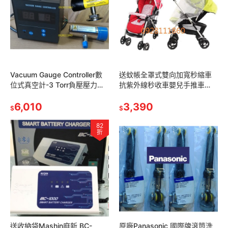
Vacuum Gauge Controller數
送蚊帳全罩式雙向加寬秒縮車
位式真空計-3 Torr負壓壓力計
抗紫外線秒收車嬰兒手推車
PC-615數位真空控制器
BabyBabe(奇哥欣康
PROTEC
6,010
combiApricaGRACO
3,390
$
$
82
折
送收納袋Mashin麻新 BC-
原廠Panasonic 國際牌滾筒洗