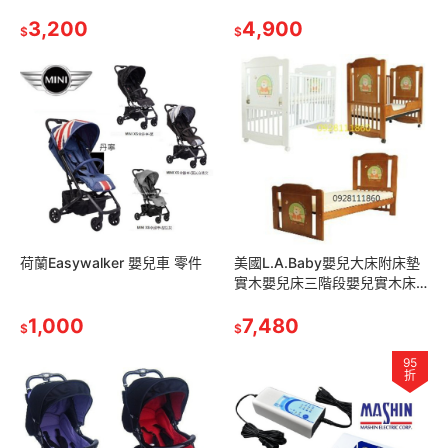
速折疊腳踏車變速摺疊車摺疊
toyota 車頂箱行李箱YAKIMA
單車小折 藍色紅色白色紫色灰
3,200
16s
4,900
$
$
色
荷蘭Easywalker 嬰兒車 零件
美國L.A.Baby嬰兒大床附床墊
實木嬰兒床三階段嬰兒實木床
成長大床童床白色咖啡色(童心
1,000
child mind可參考)
7,480
$
$
95
折