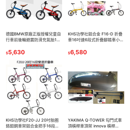
德國BMW原廠正版授權兒童自
KHS功學社鋁合金 F16-D 折疊
行車前後輪避震防滑充氣胎14
車16吋速6段式折疊腳踏車小折
吋單車14＂兒童腳踏車 附反光
小摺小朋友摺疊車白 黃 粉紅 水
鏡、車鈴及輔助輪 紅色藍色雙
5,630
青元鈦 童車 F16D
6,580
$
$
色可選
KHS功學社F20-JJ 20吋胎圈
YAKIMA Q-TOWER 勾門式車
鉻鉬鋼車架鋁合金把手16段變
頂橫桿車頂架 innova 橫桿