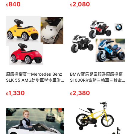
840
2,080
$
$
原廠授權賓士Mercedes Benz
BMW寶馬兒童騎乘原廠授權
SLK 55 AMG助步車學步車滑
S1000RR電動三輪車三輪電動
步車push bike玩具車嚕嚕車妞
機車JT5188電動車電動速克達
妞車滑板車
1,330
電動機車電動摩托車黑色紅色
2,380
$
$
藍色