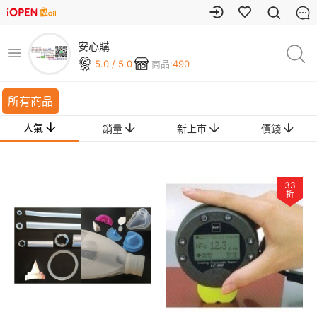
安心購
5.0 / 5.0
商品:
490
所有商品
人氣
銷量
新上市
價錢
33
折