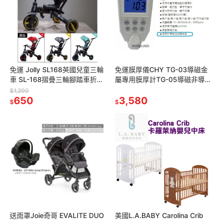
免運 Jolly SL168英國兒童三輪
免運膜厚儀CHY TG-03導磁金
車 SL-168摺疊三輪腳踏車折疊
屬專用膜厚計TG-05導磁非導
三輪車摺疊腳踏車紅色黃色推
磁兩用型膜厚計油漆汽車烤漆
$1,200
車 遛娃神器
650
厚度計漆膜儀TG03 TG05
3,580
$
$
送雨罩Joie奇哥 EVALITE DUO
美國L.A.BABY Carolina Crib