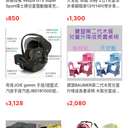
原廠授權 Vespa GTS Super
大全配 英國 Jolly 2合1兒童滑
Sport偉士牌兒童電動機車充電
步車腳踏車12吋14吋學步車划
電動速克達摩托車兒童騎乘電
步車橡膠充氣胎B0311兒童自
動車充電器 電池電瓶
850
行車push bike
1,300
$
$
奇哥JOIE gemm 手提/提籃式
寶盟BAUMER第二代木質兒童
汽座手提汽座JBD18100D提籃
升降成長書桌椅 木製兒童成長
汽座提籃汽車座椅汽車安全座
調整式書桌椅孩童升降學習桌
椅手提汽車座椅嬰兒汽座
3,128
椅多功能三段調整嬰幼兒桌椅
2,080
$
$
藍色粉色