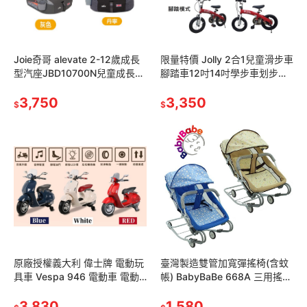
Joie奇哥 alevate 2-12歲成長
限量特價 Jolly 2合1兒童滑步車
型汽座JBD10700N兒童成長型
腳踏車12吋14吋學步車划步車
汽車安全座椅JBD10700A
橡膠充氣胎兒童平衡車童車兒
3,750
童自行車push bike
3,350
$
$
原廠授權義大利 偉士牌 電動玩
臺灣製造雙管加寬彈搖椅(含蚊
具車 Vespa 946 電動車 電動
帳) BabyBaBe 668A 三用搖
速克達電動機車電動摩托車 充
椅/安撫搖椅 天空藍/卡其色
電器 電池 電瓶 充電線
3,830
1,580