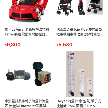
馬王LaFerrari原廠授權法拉利
送雨罩奇哥Joie Float雙向輕量
Ferrari遙控電動車附搖控器
推車秒縮車秒收車嬰兒推車嬰
2.4g搖控汽車雙驅雙馬達兒童
兒車手推車
超跑生日禮物
9,800
(combichiccoApricaGRACO
5,530
$
$
水流量計數字轉子流量計流量
Dwyer 流量計 水 空氣 浮子式
表 流量錶Flowmeter瞬間與累
流量計 RMC 面積式 RMA