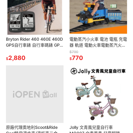
Bryton Rider 460 460E 460D
電動蒸汽小火車 電池 電瓶 充電
GPS自行車錶 自行車碼錶 GPS
器 軌道 電動火車電動蒸汽火車
碼錶 自行車訓練記錄
ROLLPLAY Steam Train 電動
$790
2,880
車 充電線
770
$
$
原廠代理奧地利Scoot&Ride
Jolly 文青風兒童自行車