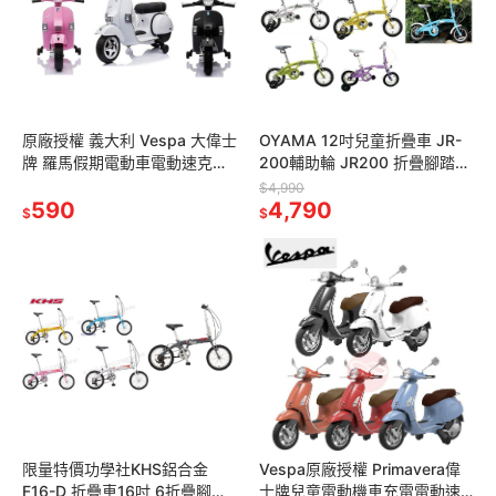
原廠授權 義大利 Vespa 大偉士
OYAMA 12吋兒童折疊車 JR-
牌 羅馬假期電動車電動速克達
200輔助輪 JR200 折疊腳踏車
兒童騎乘電動機車電動摩托車
自行車腳踏車歐亞馬童車小折
$4,990
590
px150 充電器 電池電瓶
小摺疊童車
4,790
$
$
限量特價功學社KHS鋁合金
Vespa原廠授權 Primavera偉
F16-D 折疊車16吋 6折疊腳踏
士牌兒童電動機車充電電動速