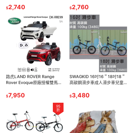
小火車Jolly電動火車蒸汽火車
玩具車 毛毛消防電動玩具車 小
電池 電瓶 充電器 充電線
2,740
礫挖土機電動玩具車 2.4G遙控
2,760
$
$
路虎LAND ROVER Range
SWAGKID 16吋16＂18吋18＂
Rover Evoque原廠授權雙馬達
高碳鋼滑步車成人滑步車兒童
2.4G遙控兒童電動車DK-
划步車教練車平衡車橡膠充氣
RRE99紅白色
7,950
胎打氣胎push bike
3,480
$
$
95
折