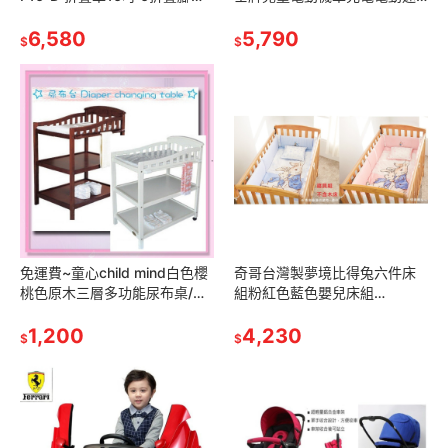
車小折小摺摺疊車f16d粉紅色
克達摩托車兒童騎乘電動車兒
白色黃色藍色童車F16 D
6,580
童超跑CT-728
5,790
$
$
免運費~童心child mind白色櫻
奇哥台灣製夢境比得兔六件床
桃色原木三層多功能尿布桌/尿
組粉紅色藍色嬰兒床組
布檯/尿布台實木
PLC13700P大床中床Peter
1,200
Rabbit彼得兔PLC13800B
4,230
$
$