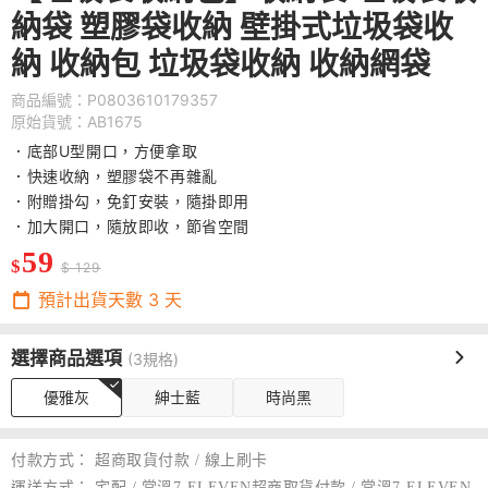
納袋 塑膠袋收納 壁掛式垃圾袋收
納 收納包 垃圾袋收納 收納網袋
商品編號：P0803610179357
原始貨號：AB1675
．底部U型開口，方便拿取
．快速收納，塑膠袋不再雜亂
．附贈掛勾，免釘安裝，隨掛即用
．加大開口，隨放即收，節省空間
59
$
$ 129
預計出貨天數
3
天
選擇商品選項
(3規格)
優雅灰
紳士藍
時尚黑
付款方式：
超商取貨付款 / 線上刷卡
運送方式：
宅配 / 常溫7-ELEVEN超商取貨付款 / 常溫7-ELEVEN