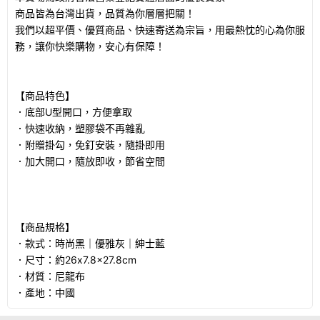
商品皆為台灣出貨，品質為你層層把關！
我們以超平價、優質商品、快速寄送為宗旨，用最熱忱的心為你服
務，讓你快樂購物，安心有保障！
【商品特色】
．底部U型開口，方便拿取
．快速收納，塑膠袋不再雜亂
．附贈掛勾，免釘安裝，隨掛即用
．加大開口，隨放即收，節省空間
【商品規格】
．款式：時尚黑｜優雅灰｜紳士藍
．尺寸：約26x7.8x27.8cm
．材質：尼龍布
．產地：中國