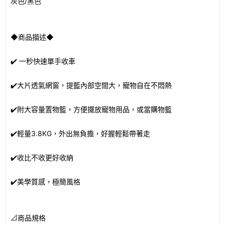
灰色/黑色
◆商品描述◆
✔️ 一秒快速單手收車
✔️大片透氣網窗，提籃內部空間大，寵物自在不悶熱
✔️附大容量置物籃，方便擺放寵物用品，或當購物籃
✔️輕量3.8KG，外出無負擔，好握輕鬆帶著走
✔️收比不收更好收納
✔️美學質感，極簡風格
📐商品規格