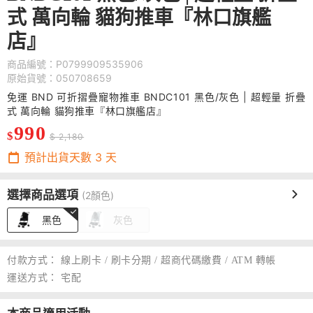
式 萬向輪 貓狗推車『林口旗艦
店』
商品編號：P0799909535906
原始貨號：050708659
免運 BND 可折摺疊寵物推車 BNDC101 黑色/灰色 | 超輕量 折疊
式 萬向輪 貓狗推車『林口旗艦店』
990
$
$ 2,180
預計出貨天數
3
天
選擇商品選項
(2顏色)
黑色
灰色
付款方式：
線上刷卡 / 刷卡分期 / 超商代碼繳費 / ATM 轉帳
運送方式：
宅配