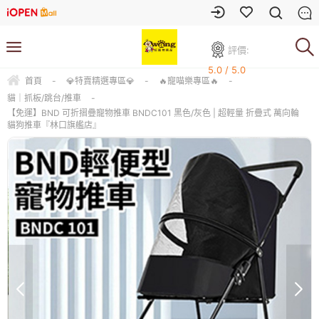
評價:
5.0 / 5.0
首頁
-
💎特賣精選專區💎
-
🔥寵喵樂專區🔥
-
貓｜抓板/跳台/推車
-
【免運】BND 可折摺疊寵物推車 BNDC101 黑色/灰色 | 超輕量 折疊式 萬向輪
貓狗推車『林口旗艦店』