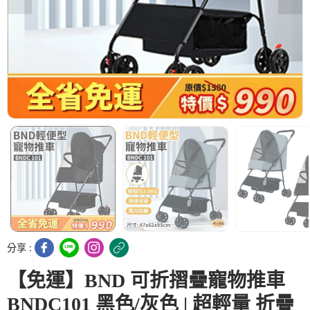
分享 :
【免運】BND 可折摺疊寵物推車
BNDC101 黑色/灰色 | 超輕量 折疊