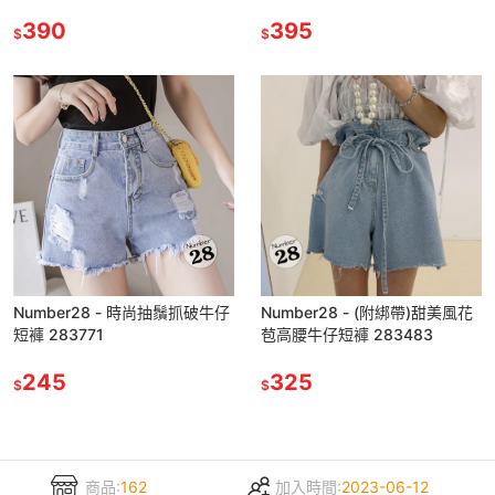
390
395
$
$
Number28 - 時尚抽鬚抓破牛仔
Number28 - (附綁帶)甜美風花
短褲 283771
苞高腰牛仔短褲 283483
245
325
$
$
商品:
162
加入時間:
2023-06-12