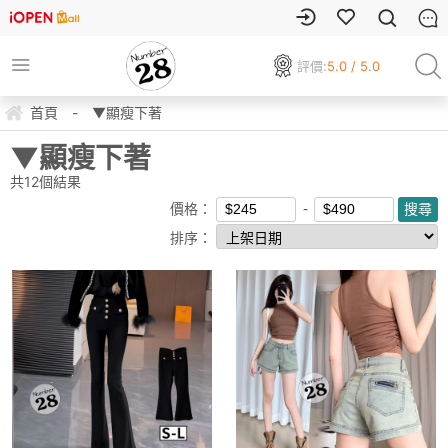
評價:
5.0 / 5.0
首頁
-
▼顯瘦下著
▼顯瘦下著
共
12
個結果
價格：
排序：