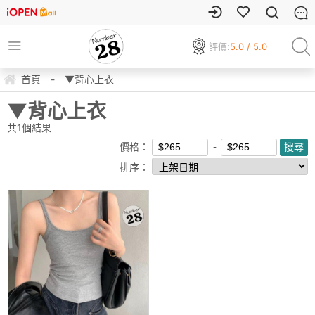
評價:
5.0 / 5.0
首頁
-
▼背心上衣
▼背心上衣
共
1
個結果
價格：
排序：