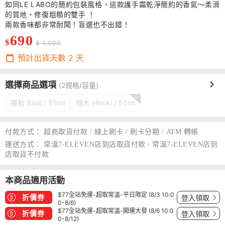
如同LE LABO的簡約包裝風格，這款護手霜乾淨簡約的香氣～柔滑
的質地，修復粗糙的雙手 ！
兩款香味都非常耐聞！盲選也不出錯！
690
$
$ 1,000
預計出貨天數
2
天
選擇商品選項
(2規格/容量)
羅勒 Basil / 55ml
檜木 Hinoki / 55ml
付款方式：
超商取貨付款 / 線上刷卡 / 刷卡分期 / ATM 轉帳
運送方式：
常溫7-ELEVEN店到店取貨付款 / 常溫7-ELEVEN店到
店取貨不付款
本商品適用活動
$77全站免運-超取常溫-平日限定 (8/3 10:0
折價券
登入領取
0-8/6)
$77全站免運-超取常溫-開運大發 (8/6 10:0
折價券
登入領取
0-8/12)