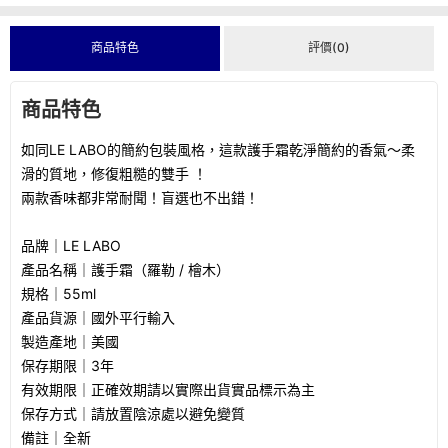
商品特色
評價(0)
商品特色
如同LE LABO的簡約包裝風格，這款護手霜乾淨簡約的香氣～柔
滑的質地，修復粗糙的雙手 ！
兩款香味都非常耐聞！盲選也不出錯！
品牌｜LE LABO
產品名稱｜護手霜（羅勒 / 檜木）
規格｜55ml
產品貨源｜國外平行輸入
製造產地｜美國
保存期限｜3年
有效期限｜正確效期請以實際出貨實品標示為主
保存方式｜請放置陰涼處以避免變質
備註｜全新