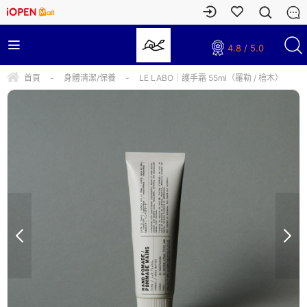
4.8 / 5.0
首頁
-
身體清潔/保養
-
LE LABO｜護手霜 55ml（羅勒 / 檜木）