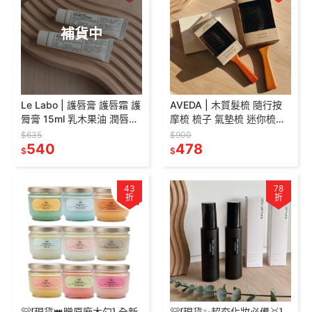
補貨中
Le Labo | 護唇膏 護唇霜 護
AVEDA | 木質髮梳 隨行按
脣膏 15ml 乳木果油 潤唇膏
摩梳 梳子 氣墊梳 迷你梳子
香水實驗室
大梳子 木梳
$635
$900
540
478
$
$
43
78
折
折
🐻[現貨👑贈原廠木勺] 全新
🐻[現貨✨超夯化妝必備🥇]