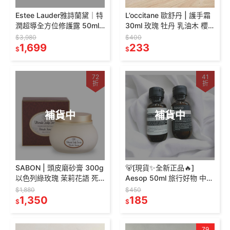
Estee Lauder雅詩蘭黛｜特
L’occitane 歐舒丹 | 護手霜
潤超導全方位修護露 50ml
30ml 玫瑰 牡丹 乳油木 櫻
(小棕瓶) 保養的法寶🎁
花
$3,980
$400
1,699
233
$
$
72
41
折
折
補貨中
補貨中
SABON | 頭皮磨砂膏 300g
🐻[現貨✨全新正品🔥]
以色列綠玫瑰 茉莉花語 死
Aesop 50ml 旅行好物 中樣
海鹽頭皮磨砂膏 贈木勺
天竺葵 身體潔膚露 洗髮露
$1,880
$450
1,350
潤髮乳 沐浴乳 三件組
185
$
$
79