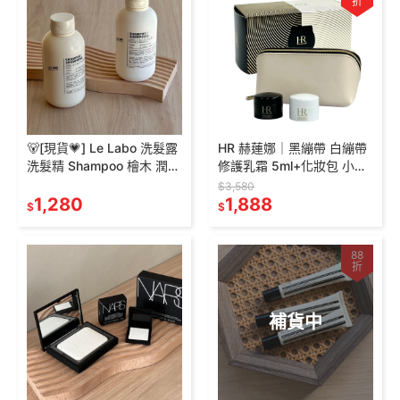
折
🐻[現貨💗] Le Labo 洗髮露
HR 赫蓮娜｜黑繃帶 白繃帶
洗髮精 Shampoo 檜木 潤髮
修護乳霜 5ml+化妝包 小資
乳 羅勒洗髮露 250ml 香水
入門組
$3,580
實驗室
1,280
1,888
$
$
88
折
補貨中