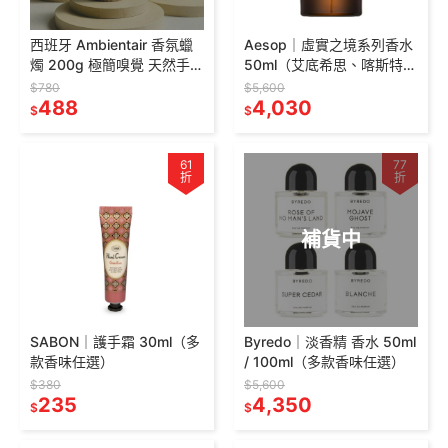
西班牙 Ambientair 香氛蠟
Aesop｜虛實之境系列香水
燭 200g 極簡嗅覺 天然手工
50ml（艾底希思、喀斯特、
蠟燭 居家香氛💖
埃雷米亞、米拉塞蒂、格歐
$780
$5,600
488
暮）
4,030
$
$
61
77
折
折
補貨中
SABON｜護手霜 30ml（多
Byredo｜淡香精 香水 50ml
款香味任選）
/ 100ml（多款香味任選）
$380
$5,600
235
4,350
$
$