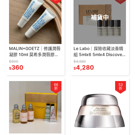
補貨中
MALIN+GOETZ｜修護潤唇
Le Labo｜探險收藏淡香精
凝膠 10ml 莫希多潤唇膠
組 5mlx6 5mlx4 Discovery
Mojito 護唇膏 護唇膠 潤唇
31 29 黑茶
$500
$4,580
膏
360
4,280
$
$
66
53
折
折