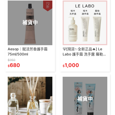
72
折
補貨中
Aesop｜賦活芳香護手霜
🐻[現貨✨全新正品🔥] Le
75ml/500ml
Labo 護手霜 洗手露 羅勒護
手霜 檜木護手霜 LE LABO
$950
680
手部護理系列
1,000
$
$
補貨中