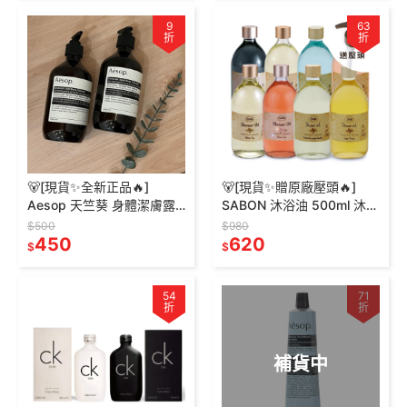
9
63
折
折
🐻[現貨✨全新正品🔥]
🐻[現貨✨贈原廠壓頭🔥]
Aesop 天竺葵 身體潔膚露
SABON 沐浴油 500ml 沐浴
身體去角質露 玫瑰的名字
露 沐浴乳 沐浴 PLV 白茶 以
$500
$980
芫荽籽 沐浴乳 沐浴露 body
450
色列綠玫瑰 茉莉花語
620
$
$
54
71
折
折
補貨中