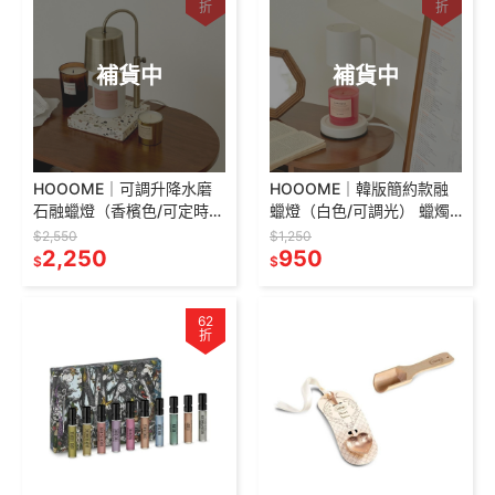
折
折
補貨中
補貨中
HOOOME｜可調升降水磨
HOOOME｜韓版簡約款融
石融蠟燈（香檳色/可定時調
蠟燈（白色/可調光） 蠟燭
光） 蠟燭暖燈 融燭燈 蠟燭
暖燈 融燭燈 蠟燭燈 香氛燈
$2,550
$1,250
燈 香氛燈 香氛蠟燭暖燈
2,250
香氛蠟燭暖燈
950
$
$
62
折