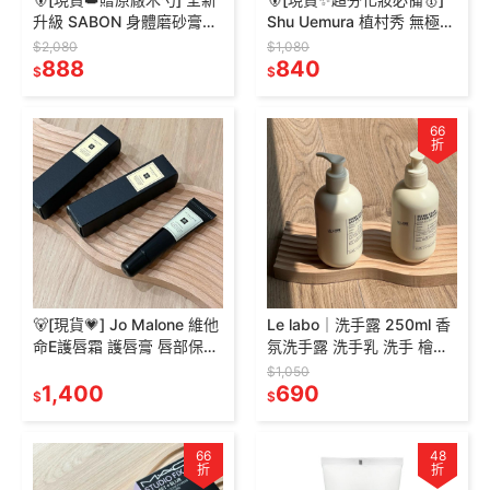
升級 SABON 身體磨砂膏
Shu Uemura 植村秀 無極限
600g 320g PLV 白茶 以色
控油定妝噴霧 無極限持久定
$2,080
$1,080
列綠玫瑰 茉莉花語
888
妝噴霧 100ml
840
$
$
66
折
🐻[現貨💗] Jo Malone 維他
Le labo｜洗手露 250ml 香
命E護唇霜 護唇膏 唇部保養
氛洗手露 洗手乳 洗手 檜木
護唇 祖馬龍 Vitamin E Lip
羅勒 Hinoki Basil
$1,050
1,400
690
$
$
66
48
折
折