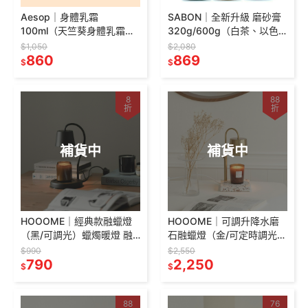
Aesop｜身體乳霜
SABON｜全新升級 磨砂膏
100ml（天竺葵身體乳霜、
320g/600g（白茶、以色
橙香身體乳霜、滋潤芳香身
列綠玫瑰、經典PLV、玫瑰
$1,050
$2,080
體乳霜、堅毅辛香身體乳
860
茶語、茉莉花語、橙花漫
869
$
$
霜）
舞）
8
88
折
折
補貨中
補貨中
HOOOME｜經典款融蠟燈
HOOOME｜可調升降水磨
（黑/可調光）蠟燭暖燈 融
石融蠟燈（金/可定時調光）
燭燈 蠟燭燈 香氛燈
蠟燭暖燈 融燭燈 蠟燭燈 香
$990
$2,550
790
氛燈 香氛蠟燭暖燈
2,250
$
$
88
76