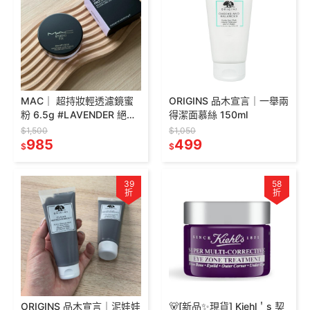
MAC｜ 超持妝輕透濾鏡蜜
ORIGINS 品木宣言｜一舉兩
粉 6.5g #LAVENDER 絕絕
得潔面慕絲 150ml
紫
$1,500
$1,050
985
499
$
$
39
58
折
折
ORIGINS 品木宣言｜泥娃娃
🐻[新品✨現貨] Kiehl＇s 契