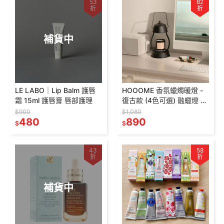
53
82
折
折
補貨中
LE LABO｜Lip Balm 護唇
HOOOME 香氛蠟燭暖燈 -
霜 15ml 護唇膏 唇部護理
復古款 (4色可選) 融蠟燈 可
調光
$900
$1,080
480
890
$
$
43
58
折
折
補貨中