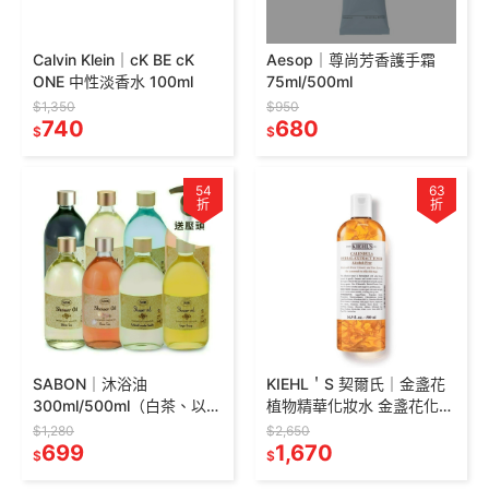
Calvin Klein｜cK BE cK
Aesop｜尊尚芳香護手霜
ONE 中性淡香水 100ml
75ml/500ml
$1,350
$950
740
680
$
$
54
63
折
折
SABON｜沐浴油
KIEHL＇S 契爾氏｜金盞花
300ml/500ml（白茶、以色
植物精華化妝水 金盞花化妝
列綠玫瑰、經典PLV、玫瑰
水 500ml（熱銷NO.1金盞花
$1,280
$2,650
茶語、茉莉花語、西西里柑
699
化妝水推薦！）
1,670
$
$
橘、橙花漫舞）