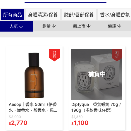
所有商品
身體清潔/保養
臉部/唇部保養
香水/身體香氛
銷量
新上市
價錢
人氣
71
81
折
折
補貨中
Aesop｜香水 50ml（悟香
Diptyque｜香氛蠟燭 70g /
水、熾香水、馥香水、馬拉
190g（多款香味任選）
喀什馥郁香水）
$3,900
$1,350
2,770
1,100
$
$