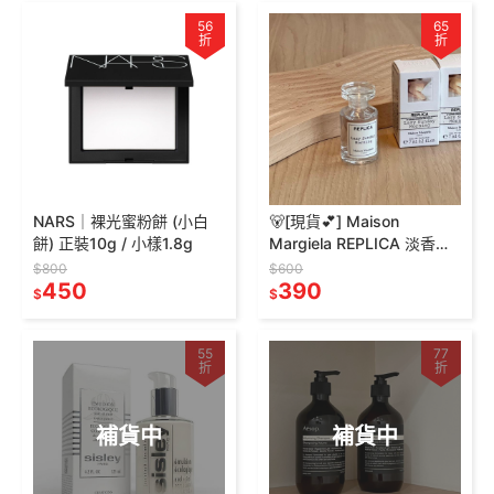
56
65
折
折
NARS｜裸光蜜粉餅 (小白
🐻[現貨💕] Maison
餅) 正裝10g / 小樣1.8g
Margiela REPLICA 淡香水
7ml 慵懶週日早晨 爵士俱樂
$800
$600
450
部 原廠小香 正品
390
$
$
55
77
折
折
補貨中
補貨中