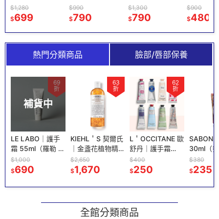
可調光）蠟燭暖
油定妝噴霧
15ml 護唇膏 唇
Penhalig
$990
$1,300
$900
$1,550
燈 融燭燈 蠟燭
790
100ml / 無極限
790
部護理
480
香氛圖書館
960
$
$
$
$
燈 香氛燈
持久定妝噴霧
圖書館 淑
100ml
禮盒 紳士
盒 香水組
熱門分類商品
臉部/唇部保養
1
69
63
62
折
折
折
補貨中
霜
LE LABO｜護手
KIEHL＇S 契爾氏
L＇OCCITANE 歐
SABON
味
霜 55ml（羅勒 /
｜金盞花植物精
舒丹｜護手霜
30ml（
檜木）
華化妝水 金盞花
30ml（多款香味
任選）
$1,000
$2,650
$400
$380
690
化妝水
1,670
任選）
250
235
$
$
$
$
500ml（熱銷
NO.1金盞花化妝
水推薦！）
全館分類商品