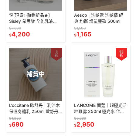
🐻[現貨✨熱銷新品🔥]
Aesop | 洗髮露 洗髮精 經
Sisley 希思黎 全能乳液
典 均衡 增量豐盈 500ml
125ml
$7,600
$1,500
4,200
1,165
$
$
5
55
折
折
補貨中
L’occitane 歐舒丹｜乳油木
LANCOME 蘭蔻｜超極光活
保濕身體乳 250ml 歐舒丹
粹晶露 250ml 極光水 化妝
身體乳 乳木果 身體乳 保濕
水 精華水
$1,380
$5,280
690
2,950
$
$