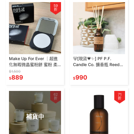
59
折
Make Up For Ever ｜超進
🐻[現貨💗✨] PF P.F.
化無暇微晶蜜粉餅 蜜粉 柔
Candle Co. 擴香瓶 Reed
霧輕感蜜粉 muf 蜜粉餅
Diffuser 香氛 擴香 室內擴
$1,500
889
香 琥珀麝香
990
$
$
62
71
折
折
補貨中