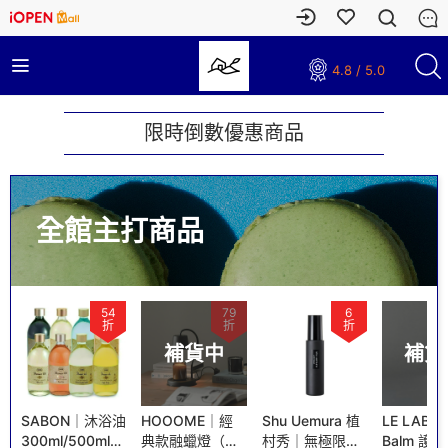
4.8 / 5.0
限時倒數優惠商品
全館主打商品
79
6
53
折
折
折
補貨中
補貨中
油
HOOOME｜經
Shu Uemura 植
LE LABO｜Lip
【現貨不
（
典款融蠟燈（黑/
村秀｜無極限控
Balm 護唇霜
潘海利根