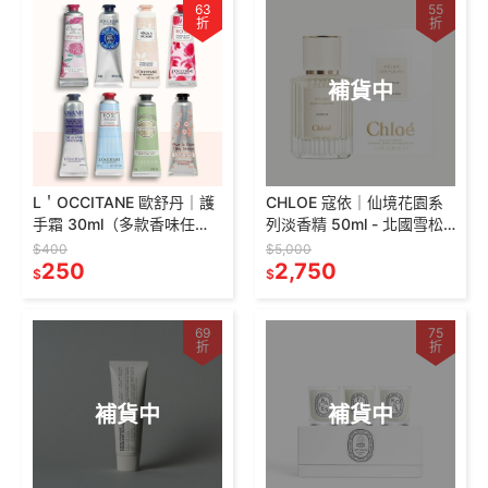
63
55
折
折
補貨中
L＇OCCITANE 歐舒丹｜護
CHLOE 寇依｜仙境花園系
手霜 30ml（多款香味任
列淡香精 50ml - 北國雪松
選）
Cedrus / 木蘭詩語
$400
$5,000
250
Magnolia Alba
2,750
$
$
69
75
折
折
補貨中
補貨中