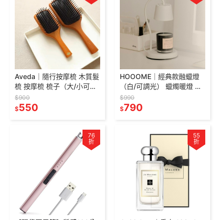
Aveda｜隨行按摩梳 木質髮
HOOOME｜經典款融蠟燈
梳 按摩梳 梳子（大/小可
（白/可調光） 蠟燭暖燈 融
選）
燭燈 蠟燭燈 香氛蠟燭燈
$900
$990
550
790
$
$
76
55
折
折