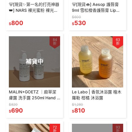
🐻[現貨✨第一名的打亮神器
🐻[現貨👄] Aesop 護唇膏
👑] NARS 裸光蜜粉 裸光蜜
9ml 雪松橙香護唇膏 Lip
粉餅 (小白餅) 10g 小樣1.8g
Salve 護唇霜 護脣膏
$600
800
530
$
$
84
63
折
折
補貨中
MALIN+GOETZ ｜麻草潔
Le Labo | 香氛沐浴露 檜木
膚露 洗手露 250ml Hand +
羅勒 柑橘 沐浴露
Body Wash
$820
$1,280
690
810
$
$
72
93
折
折