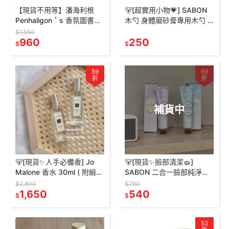
【現貨不用等】潘海利根
🐻[超實用小物💗] SABON
Penhaligon＇s 香氛圖書館
木勺 身體磨砂膏專用木勺 /
獸首圖書館 淑女香水禮盒
愛心湯匙 木匙 原廠正品 木
$1,550
紳士香水禮盒 香水組 送禮
960
湯匙 磨砂膏木勺
250
$
$
59
69
折
折
補貨中
🐻[現貨✨人手必備香] Jo
🐻[現貨✨臉部清潔🧽]
Malone 香水 30ml ( 附緞帶
SABON 二合一臉部純淨磨
禮盒 ) 藍風鈴 黑莓子 鼠尾
砂膏 臉部磨砂膏 60ml
$2,800
$780
草 英國梨 小蒼蘭
1,650
200ml 薰衣草 薄荷 臉部去
540
$
$
角質
53