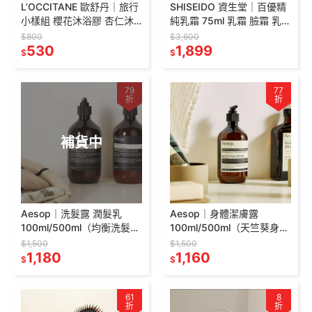
L’OCCITANE 歐舒丹｜旅行
SHISEIDO 資生堂｜百優精
小樣組 櫻花沐浴膠 杏仁沐
純乳霜 75ml 乳霜 臉霜 乳液
浴油 35ml 護手霜 10ml
臉部保濕乳液 臉部乳液
$800
$3,600
530
1,899
$
$
79
77
折
折
補貨中
Aesop｜洗髮露 潤髮乳
Aesop｜身體潔膚露
100ml/500ml（均衡洗髮
100ml/500ml（天竺葵身體
露、增量豐盈洗髮露）
潔膚露、玫瑰的名字身體潔
$1,500
$1,500
1,180
膚露、芫荽籽身體潔膚露）
1,160
$
$
61
8
折
折