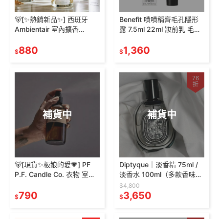
🐻[✨熱銷新品✨] 西班牙
Benefit 嘖嘖稱齊毛孔隱形
Ambientair 室內擴香
露 7.5ml 22ml 妝前乳 毛孔
100ml 極簡嗅覺 居家香氛
隱形露 貝玲妃
精油擴香 💖
880
1,360
$
$
76
折
補貨中
補貨中
🐻[現貨✨板娘的愛💗] PF
Diptyque｜淡香精 75ml /
P.F. Candle Co. 衣物 室內
淡香水 100ml（多款香味任
噴霧 Room Linen Spray 香
選）
$4,800
氛噴霧
790
3,650
$
$