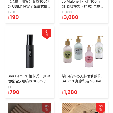
【現貨不用等】質感100分
Jo Malone｜香水 100ml
💯 USB環保安全充電式蠟燭
(附原廠提袋、禮盒) 鼠尾草
點火器 附USB充電線 香氛
與海鹽、英國梨與小蒼蘭、
$250
$5,600
蠟燭必備❤️ 蠟燭打火機
190
紅玫瑰、羅勒與橙花
3,080
$
$
61
折
Shu Uemura 植村秀｜無極
🐻[現貨✨冬天必備身體乳]
限控油定妝噴霧 100ml / 無
SABON 身體乳液 200ml 瓶
極限持久定妝噴霧 100ml
裝 白茶 絲綢身體乳液 Body
$1,300
790
Lotion
1,280
$
$
85
53
折
折