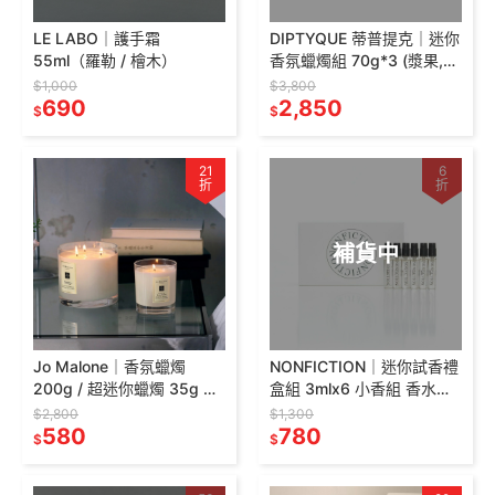
LE LABO｜護手霜
DIPTYQUE 蒂普提克｜迷你
55ml（羅勒 / 檜木）
香氛蠟燭組 70g*3 (漿果,
無花果, 玫瑰) 香氛蠟燭
$1,000
$3,800
690
2,850
$
$
21
6
折
折
補貨中
Jo Malone｜香氛蠟燭
NONFICTION｜迷你試香禮
200g / 超迷你蠟燭 35g 英
盒組 3mlx6 小香組 香水套
國梨與小蒼蘭 忍冬與印蒿
組 禮盒
$2,800
$1,300
牡丹與胭紅麂絨
580
780
$
$