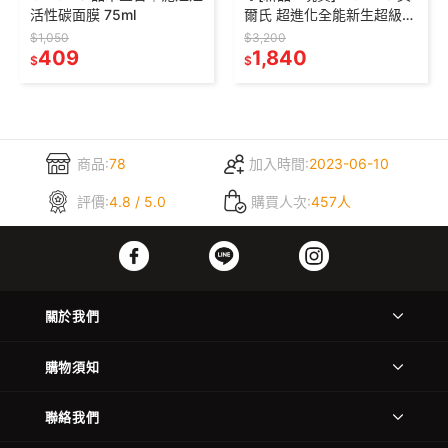
活性碳面膜 75ml
爾氏 超進化全能新生超級眼
霜 28ml 精華 保養 緊緻拉
$1,050
$3,200
409
提 撫紋 抗老 眼霜
1,840
$
$
商品:
78
加入時間:
2023-06-10
評價:
4.8 / 5.0
購買人次:
457人
關於我們
購物須知
聯絡我們