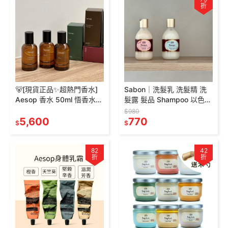
折
🐻[現貨正品✨超熱門香水]
Sabon｜洗髮乳 洗髮精 洗
Aesop 香水 50ml 悟香水
髮露 髮品 Shampoo 以色列
Tacit 馥香水Rozu 馬拉喀什
綠玫瑰 茉莉花語
$980
馥郁 喀斯特 格歐暮
5,600
770
$
$
82
42
折
折