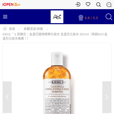
4.8 / 5.0
首頁
-
身體清潔/保養
-
KIEHL＇S 契爾氏｜金盞花植物精華化妝水 金盞花化妝水 500ml（熱銷NO.1金
盞花化妝水推薦！）