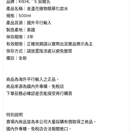
品牌｜KIEHL＇S 契爾氏
產品名稱｜金盞花植物精華化妝水
規格｜500ml
產品貨源｜國外平行輸入
製造產地｜美國
保存期限｜3年
有效期限｜正確效期請以實際出貨實品標示為主
保存方式｜請放置陰涼處以避免變質
備註｜全新
商品為海外平行輸入之正品，
商品來源為國內外專櫃、免稅店
下單前務必確認是否能接受再行購買
特別說明
賣場內商品皆為本公司大量採購有償取得之商品，
國內外專櫃、免稅店合法報關進口，