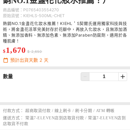
銷NO.1金盞花化妝水推薦！）
商品編號：P0765403554270
原始貨號：KIEHLS-500ML-CHET
熱銷NO.1金盞花化妝水推薦！KIEHL＇S契爾氏運用獨家科技與技
術，將金盞花活萃完美封存於花瓣中，再放入化妝水，且無添加酒
精、無添加香料、無添加色素、無添加Paraben防腐劑，適用於各
種肌膚！
1,670
$
$ 2,650
預計出貨天數
2
天
數量
付款方式：
超商取貨付款 / 線上刷卡 / 刷卡分期 / ATM 轉帳
運送方式：
常溫7-ELEVEN店到店取貨付款 / 常溫7-ELEVEN店到
店取貨不付款