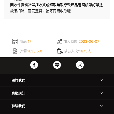
因收件資料錯誤拒收貨或超取無取導致產品退回該筆訂單退
款須扣除一百元運費，補寄同須收
取喔
商品:
17
加入時間:
2023-06-07
評價:
4.3 / 5.0
購買人次:
1675人
關於我們
購物須知
聯絡我們