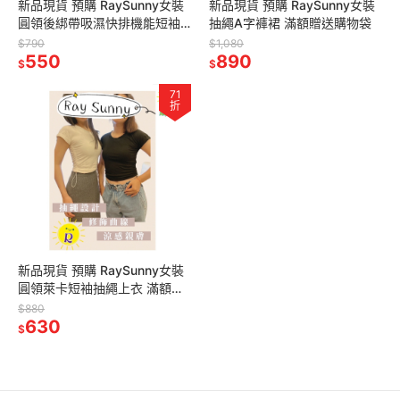
新品現貨 預購 RaySunny女裝
新品現貨 預購 RaySunny女裝
圓領後綁帶吸濕快排機能短袖
抽繩A字褲裙 滿額贈送購物袋
上衣 滿額贈送購物袋
$790
$1,080
550
890
$
$
71
折
新品現貨 預購 RaySunny女裝
圓領萊卡短袖抽繩上衣 滿額贈
品牌購物袋
$880
630
$