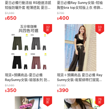
夏日必備行動涼扇 RS極速涼感
夏日必備Ray Sunny女裝-短袖
短版防曬外套 輕薄透氣 夏日防
胸墊bra top女短版上衣 修飾大
曬 冰絲涼感 防曬帽沿設計 彈性
U領 涼感親膚 運動休閒 小可愛
$1,080
$790
佳 ONE SIZE
650
滿額贈品牌購物
400
$
$
32
33
折
折
現貨+預購商品-夏日必備
現貨＋預購商品 夏日必備 Ray
RaySunny女裝-瑜珈系列 防捲
Sunny女裝-鬆緊綁帶打摺寬褲
邊邊條五分瑜珈褲 防捲邊鯊魚
顯瘦長褲 闊腿褲 落地褲 滿額加
$1,080
$1,180
褲 內搭五分褲
350
贈購物袋
390
$
$
32
76
折
折