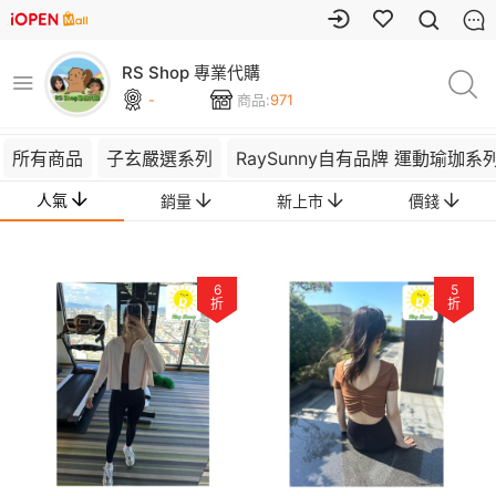
RS Shop 專業代購
-
商品:
971
所有商品
子玄嚴選系列
RaySunny自有品牌 運動瑜珈系
人氣
銷量
新上市
價錢
6
5
折
折