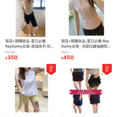
現貨+預購商品-夏日必備
現貨+預購商品-夏日必備 Ray
RaySunny女裝-瑜珈系列 防捲
Sunny女裝- 涼感拉鍊抽繩短袖
邊邊條五分瑜珈褲 防捲邊鯊魚
上衣 顯瘦上衣 修身上衣 滿額贈
$1,080
$590
褲 內搭五分褲
350
品牌購物袋
450
$
$
69
82
折
折