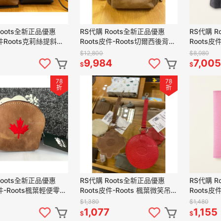
Roots全新正品優惠
RS代購 Roots全新正品優惠
RS代購 R
皮件Roots克莉絲提斜背
Roots皮件-Roots切爾西後背包
Roots皮
贈購物袋
滿額贈購物袋
滿額贈購
$12,800
$8,980
1
9,984
7,005
$
$
78
78
折
折
Roots全新正品優惠
RS代購 Roots全新正品優惠
RS代購 R
皮件-Roots楓葉輕便零錢
Roots皮件-Roots 楓葉微笑吊
Roots皮
額贈購物袋
飾 滿額贈購物袋
贈購物袋
$1,380
$1,480
1,077
1,155
$
$