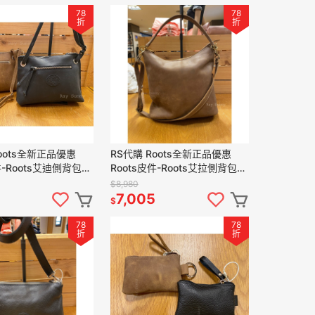
78
78
折
折
oots全新正品優惠
RS代購 Roots全新正品優惠
件-Roots艾迪側背包
Roots皮件-Roots艾拉側背包
物袋
滿額贈購物袋
$8,980
7,005
$
78
78
折
折