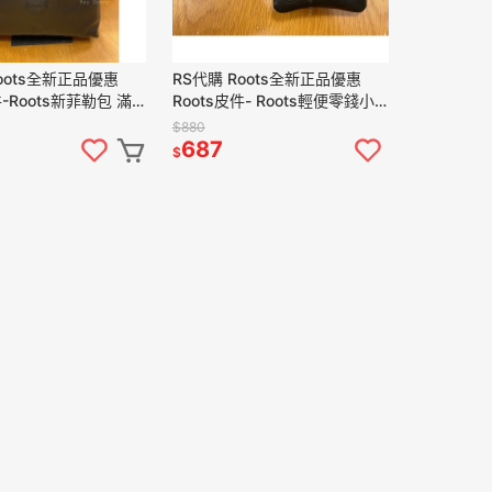
oots全新正品優惠
RS代購 Roots全新正品優惠
件-Roots新菲勒包 滿
Roots皮件- Roots輕便零錢小
袋
包 滿額贈購物袋
$880
5
687
$