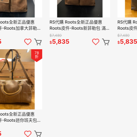
Roots全新正品優惠
RS代購 Roots全新正品優惠
RS代購 R
皮件-Roots加拿大菲勒包
Roots皮件-Roots新菲勒包 滿
Roots皮
物袋
額贈購物袋
額贈購物
$7,480
$7,480
5
5,835
5,83
$
$
78
折
Roots全新正品優惠
皮件-Roots迷你班夫包
物袋
5