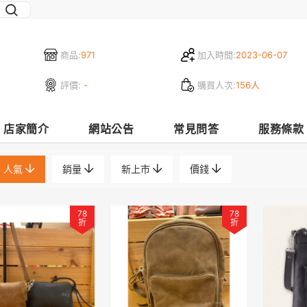
商品:
971
加入時間:
2023-06-07
評價:
-
購買人次:
156人
店家簡介
網站公告
常見問答
服務條款
人氣
銷量
新上市
價錢
78
78
折
折