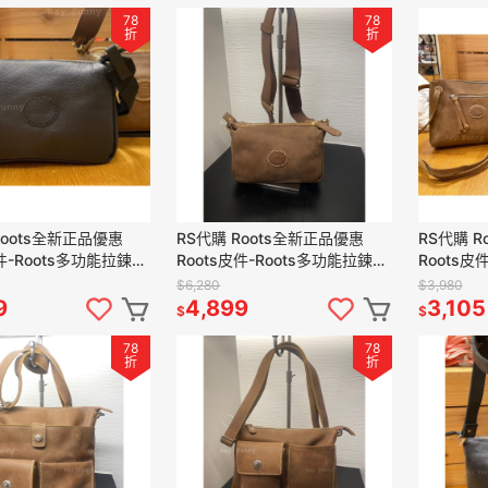
78
78
折
折
Roots全新正品優惠
RS代購 Roots全新正品優惠
RS代購 R
皮件-Roots多功能拉鍊子
Roots皮件-Roots多功能拉鍊子
Roots皮
額贈購物袋
母包 滿額贈購物袋
滿額贈購
$6,280
$3,980
9
4,899
3,105
$
$
78
78
折
折