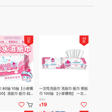
32
48
折
折
 80抽 10抽【小麥購
一次性洗臉巾 洗臉巾 紙巾 擦臉
00】濕紙巾 紙巾 純
巾 100抽 【小麥購物】 一次性
清潔濕紙巾 溼紙巾 清
毛巾 化妝棉 紙巾 擦臉巾 拋棄
$39
式卸妝巾【C297】
19
$