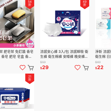
54
49
折
折
架 肥皂架 免釘牆 香皂
涼感安心褲 3入/包 涼感瞬吸 衛
淨新 涼
 香皂 肥皂 皂盒 香皂
生褲 衛生棉褲 安睡褲 晚安褲
衛生棉 日
 廚房 瀝水架【小麥購
成人褲 褲型衛生棉 【小麥購
瞬吸 生理
$59
$69
17】
物】【S103】
【S229】
29
22
$
$
21
折