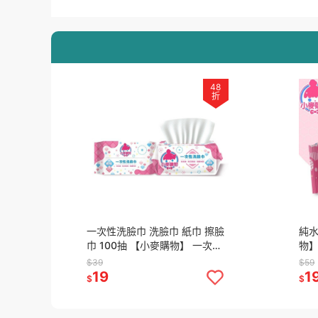
48
折
一次性洗臉巾 洗臉巾 紙巾 擦臉
純水
巾 100抽 【小麥購物】 一次性
物】
毛巾 化妝棉 紙巾 擦臉巾 拋棄式
柔濕
$39
$59
卸妝巾【C297】
19
1
$
$