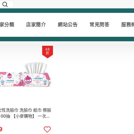
家分類
店家簡介
網站公告
常見問答
服務
48
折
次性洗臉巾 洗臉巾 紙巾 擦臉
100抽 【小麥購物】 一次性
 化妝棉 紙巾 擦臉巾 拋棄式
妝巾【C297】
9