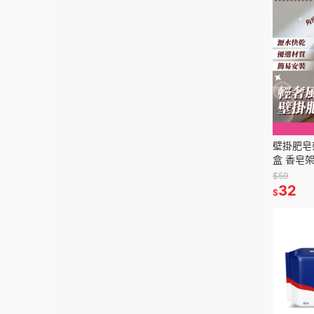
壁掛肥皂
盒 香皂架
托 浴室
$59
物】【G5
32
$