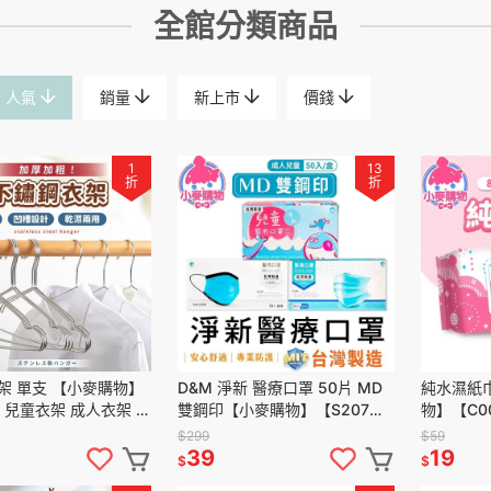
全館分類商品
人氣
銷量
新上市
價錢
1
13
折
折
架 單支 【小麥購物】
D&M 淨新 醫療口罩 50片 MD
純水濕紙巾
】兒童衣架 成人衣架 衣
雙鋼印【小麥購物】【S207】
物】【C0
 晾衣架 曬衣 不鏽鋼
兒童口罩 台灣製 口罩 成人口罩
水柔濕巾 
$299
$59
潔
39
19
$
$