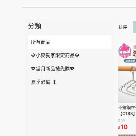
分類
排序
所有商品
💎小麥獨家限定商品💎
💖當月新品搶先購💖
夏季必備 ☀️
不鏽鋼衣
【C188
架 曬衣架
$99
收納|
10
$