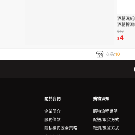
酒精濕紙
酒精擦濕
【小麥購
$19
4
$
商品:
10
關於我們
購物須知
企業簡介
購物流程說明
服務條款
配送/取貨方式
隱私權與安全策略
取消/退貨方式