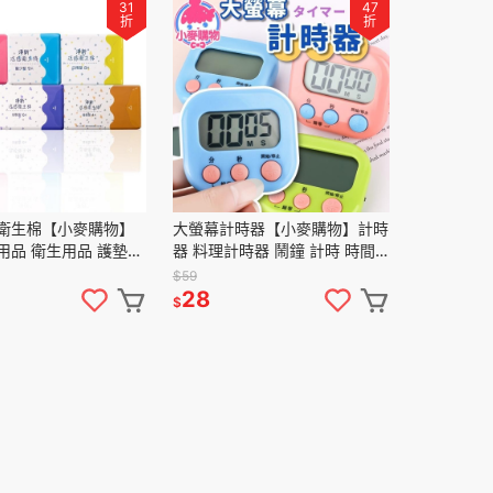
31
47
折
折
感衛生棉【小麥購物】
大螢幕計時器【小麥購物】計時
用品 衛生用品 護墊
器 料理計時器 鬧鐘 計時 時間
期 超薄 涼感
鬧鐘 【Y523】
$59
28
$