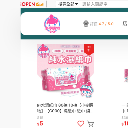
小麥人氣TOP10💎
店
評價:
4.7 / 5.0
33
折
純水濕紙巾 80抽 10抽【小麥購
一
物】【C000】濕紙巾 紙巾 純水
巾 
柔濕巾 清潔濕紙巾 溼紙巾 清潔
毛巾
$15
$39
卸
5
1
$
$