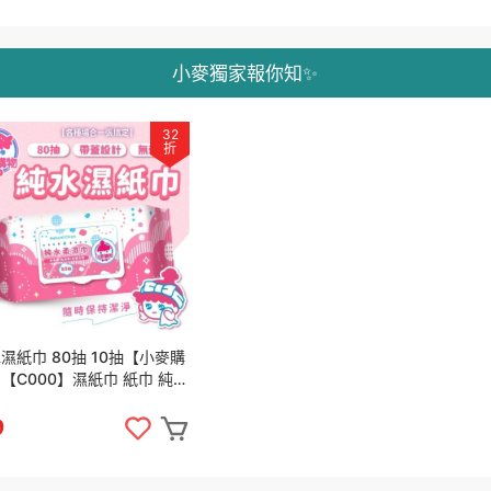
小麥獨家報你知✨
32
折
濕紙巾 80抽 10抽【小麥購
【C000】濕紙巾 紙巾 純水
巾 清潔濕紙巾 溼紙巾 清潔
9