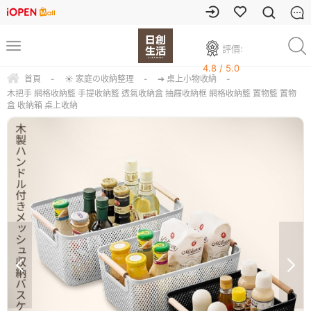
評價:
4.8 / 5.0
首頁
-
☀ 家庭の收納整理
-
➔ 桌上小物收納
-
木把手 網格收納籃 手提收納籃 透氣收納盒 抽屜收納框 網格收納籃 置物籃 置物
盒 收納箱 桌上收納