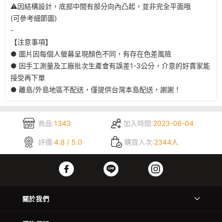
⚠️因結構設計，底部中間有部分向內凸起，並非完全平面哦
(可參考細節圖)
-
【注意事項】
● 圖片因每個人螢幕呈現顏色不同，有存在色差風險
● 因手工測量及工廠批次生產會有誤差1-3公分，介意的好賣家能
接受再下單
● 離島/外島地區不配送，僅提供台灣本島配送，謝謝！
商品:
1343
加入時間:
2023-06-04
評價:
4.8 / 5.0
購買人次:
2344人
關於我們