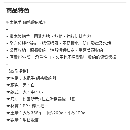
商品特色
✨木把手 網格收納籃✨
-
• 櫸木製把手，圓滑舒適，移動、抽拉便捷省力
• 全方位鏤空設計，透氣通風，不易積水，防止發霉及水垢
• 桌面收納，櫥櫃收納，這籃通通搞定，整齊美觀收納
• 厚實PP材質，承重性加，久用也不易變形，收納的優質選擇
-
【商品規格】
★名稱：木把手 網格收納籃
★顏色：黑、白
★款式：大、中、小
★尺寸：如圖所示 (往左滑到最後一張)
★材質：PP、櫸木把手
★重量：大約355g、中約260g、小約190g
★數量：單個販售
-