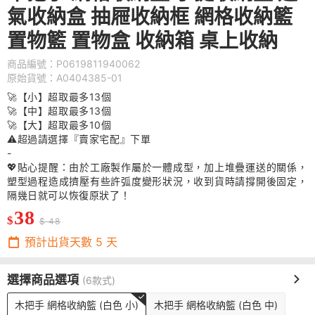
氣收納盒 抽屜收納框 網格收納籃
置物籃 置物盒 收納箱 桌上收納
商品編號：P0619811940062
原始貨號：A0404385-01
🚀【小】超取最多13個
🚀【中】超取最多13個
🚀【大】超取最多10個
⚠️超過請選擇『賣家宅配』下單
-
💖貼心提醒：由於工廠製作屬於一體成型，加上堆疊運送的關係，
塑型過程造成擠壓有些許弧度變形狀況，收到貨時請撐開後固定，
隔幾日就可以恢復原狀了！
38
$
$ 48
預計出貨天數
5
天
選擇商品選項
(6款式)
木把手 網格收納籃 (白色 小)
木把手 網格收納籃 (白色 中)