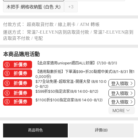
木把手 網格收納籃 (白色 大)
+3
付款方式：
超商取貨付款 / 線上刷卡 / ATM 轉帳
運送方式：
常溫7-ELEVEN店到店取貨付款 / 常溫7-ELEVEN店到
店取貨不付款 / 宅配
本商品適用活動
【此店家適用uniopen週四ALL好運】(7/30-8/31)
折價券
【適用點數折抵】下單滿$99+折20點贈中美式(8/1-8/31 限1
折價券
0,000份)
$77全站免運-超取常溫-開運大發 (8/6 10:0
折價券
登入領取
0-8/12)
$599折$50指定店家(8/6 14:00-8/12)
折價券
登入領取
$1100折$100指定店家(8/6 14:00-8/12)
折價券
登入領取
MORE
商品特色
評價(0)