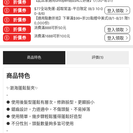
【此店家適用uniopen週四ALL好運】(7/30-8/31)
折價券
$77全站免運-超取常溫-平日限定 (8/3 10:0
折價券
登入領取
0-8/6)
【適用點數折抵】下單滿$99+折20點贈中美式(8/1-8/31 限1
折價券
0,000份)
消費滿888可折50元
折價券
登入領取
消費滿1688可折100元
折價券
登入領取
商品特色
評價(1)
商品特色
✨瀏海蓬鬆髮夾✨
-
● 使用後髮型蓬鬆有層次，修飾臉型，更顯臉小
● 鋸齒設計，力道適中，不傷頭髮、不易掉落
● 使用簡單，幾步驟輕鬆獲得蓬鬆好造型
● 不分性別，頭髮數量夠多皆可使用
-