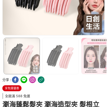
分享 :
享免運優惠
全館滿 588 免運
瀏海蓬鬆髮夾 瀏海造型夾 髮根立