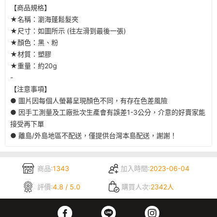
【商品規格】
★名稱：瀏海蓬鬆髮夾
★尺寸：如圖所示 (往左滑到最後一張)
★顏色：黑、粉
★材質：塑膠
★重量：約20g
-
【注意事項】
● 圖片因每個人螢幕呈現顏色不同，有存在色差風險
● 因手工測量及工廠批次生產會有誤差1-3公分，介意的好賣家能
接受再下單
● 離島/外島地區不配送，僅提供台灣本島配送，謝謝！
商品:
1343
加入時間:
2023-06-04
評價:
4.8 / 5.0
購買人次:
2342人