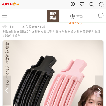
評價:
4.8 / 5.0
首頁
-
☀ 美妝穿著・保養
-
瀏海蓬鬆髮夾 瀏海造型夾 髮根立體造型夾 髮根夾 髮根蓬夾 髮根蓬鬆髮夾 髮縫
立體感 撐蓬夾