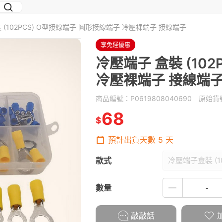
 (102PCS) O型接線端子 圓形接線端子 冷壓裸端子 接線端子
享免運優惠
冷壓端子 盒裝 (10
冷壓裸端子 接線端
商品編號：
P0619808040690
原始貨
68
$
預計出貨天數
5
天
款式
冷壓端子盒裝 (10
數量
敲敲話