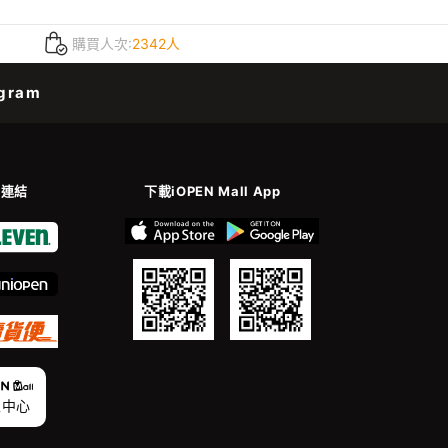
購買人次:
2342人
gram
善連結
下載iOPEN Mall App
家中心