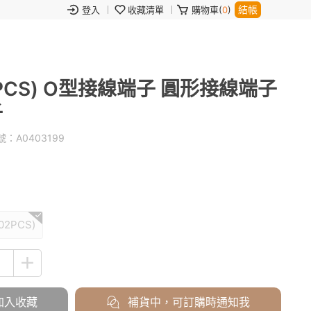
結帳
登入
收藏清單
購物車(
0
)
2PCS) O型接線端子 圓形接線端子
子
號：
A0403199
2PCS)
加入收藏
補貨中，可訂購時通知我