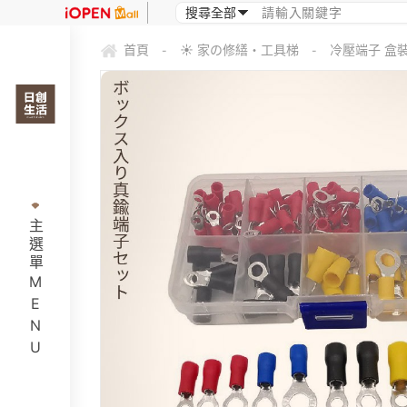
首頁
☀ 家の修繕・工具梯
冷壓端子 盒裝
-
-
主選單MENU