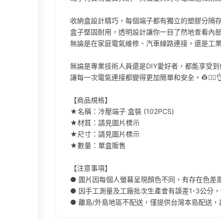
收納盒設計精巧，每個端子都有獨立的塑膠分隔
盒子堅固耐用，透明設計讓你一目了然地查看內
無論是在家庭電氣維修、汽車線路連接，還是工業設
無論是專業技術人員還是DIY愛好者，都能享受
讓每一次電氣連接都變得更加簡單和安全。👷👷‍♀️
【商品規格】
★名稱：冷壓端子 盒裝 (102PCS)
★材質：請見圖片標示
★尺寸：請見圖片標示
★數量：單盒販售
【注意事項】
● 圖片因每個人螢幕呈現顏色不同，有存在色差
● 因手工測量及工廠批次生產會有誤差1-3公分
● 離島/外島地區不配送，僅提供台灣本島配送，