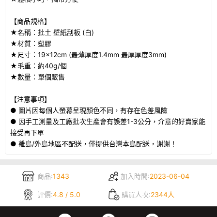
【商品規格】
★名稱：批土 壁紙刮板 (白)
★材質：塑膠
★尺寸：19×12cm (最薄厚度1.4mm 最厚厚度3mm)
★毛重：約40g/個
★數量：單個販售
【注意事項】
● 圖片因每個人螢幕呈現顏色不同，有存在色差風險
● 因手工測量及工廠批次生產會有誤差1-3公分，介意的好賣家能
接受再下單
● 離島/外島地區不配送，僅提供台灣本島配送，謝謝！
商品:
1343
加入時間:
2023-06-04
評價:
4.8 / 5.0
購買人次:
2344人