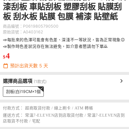
漆刮板 車貼刮板 塑膠刮板 貼膜刮
板 刮水板 貼膜 包膜 補漆 貼壁紙
商品編號：P0619805790500
原始貨號：A0403162
📣每批來的色澤可能會有色差、深淺不一等狀況，皆為正常現象😊
📣製作時色差狀況存在無法避免，如介意者懇請勿下單🙇
4
$
預計出貨天數
5
天
選擇商品選項
(1款式)
刮板(白)19CM×1個
付款方式：
超商取貨付款 / 線上刷卡 / ATM 轉帳
運送方式：
常溫7-ELEVEN店到店取貨付款 / 常溫7-ELEVEN店到
店取貨不付款 / 宅配