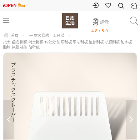
評價:
4.8 / 5.0
首頁
-
☀ 家の修繕・工具梯
-
批土 壁紙 刮板 補土刮板 19公分 油漆刮板 車貼刮板 塑膠刮板 貼膜刮板 刮水板
貼膜 包膜 補漆 貼壁紙