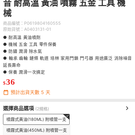
音 耐高溫 黃油 噴霧 五金 工具 機
械
商品編號：P0619804160555
原始貨號：A0403131-01
● 耐高溫 黃油噴劑
● 機械 五金 工具 零件保養
● 防鏽 潤滑 除水氣
● 軸承 齒輪 鏈條 軌道 培林 家用門鎖 門弓器 用途廣泛 消除噪音
延長壽命
● 保養 潤滑一次搞定
36
$
預計出貨天數
5
天
選擇商品選項
(2規格)
噴霧式黃油(180ML) 附噴管一支
噴霧式黃油(450ML) 附噴管一支