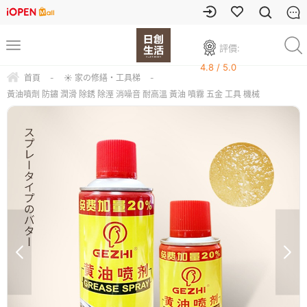
評價:
4.8 / 5.0
首頁
-
☀ 家の修繕・工具梯
-
黃油噴劑 防鏽 潤滑 除銹 除溼 消噪音 耐高溫 黃油 噴霧 五金 工具 機械