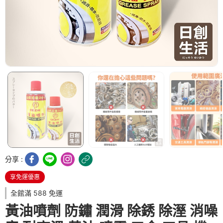
分享 :
享免運優惠
全館滿 588 免運
黃油噴劑 防鏽 潤滑 除銹 除溼 消噪