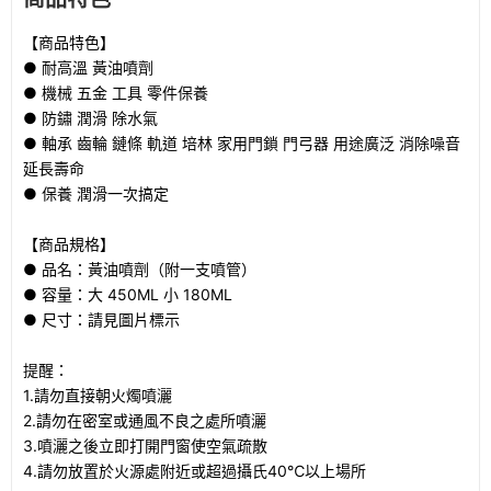
【商品特色】
● 耐高溫 黃油噴劑
● 機械 五金 工具 零件保養
● 防鏽 潤滑 除水氣
● 軸承 齒輪 鏈條 軌道 培林 家用門鎖 門弓器 用途廣泛 消除噪音
延長壽命
● 保養 潤滑一次搞定
【商品規格】
● 品名：黃油噴劑（附一支噴管）
● 容量：大 450ML 小 180ML
● 尺寸：請見圖片標示
提醒：
1.請勿直接朝火燭噴灑
2.請勿在密室或通風不良之處所噴灑
3.噴灑之後立即打開門窗使空氣疏散
4.請勿放置於火源處附近或超過攝氏40℃以上場所