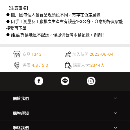
【注意事項】
● 圖片因每個人螢幕呈現顏色不同，有存在色差風險
● 因手工測量及工廠批次生產會有誤差1-3公分，介意的好賣家能
接受再下單
● 離島/外島地區不配送，僅提供台灣本島配送，謝謝！
商品:
1343
加入時間:
2023-06-04
評價:
4.8 / 5.0
購買人次:
2344人
關於我們
購物須知
聯絡我們