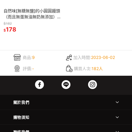
自然味[無糖無鹽]的小圓圓饅頭
（而且無蛋無油無奶無添加）每
顆約30公克、每包15顆、450
$182
公克/包
178
$
商品:
9
加入時間:
2023-06-02
評價:
-
購買人次:
182人
關於我們
購物須知
聯絡我們