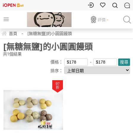
評價:
-
首頁
-
[無糖無鹽]的小圓圓饅頭
[無糖無鹽]的小圓圓饅頭
共
1
個結果
價格：
排序：
97
折