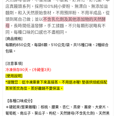
店真饅頭系列，採用100%純小麥粉、無漂白、無添加益
麵劑，和入天然原始食材，不用預拌粉、不用半成品，從
頭到尾自己做；並以
不含乳化劑及其他添加物的天然酵
母
，長時間低溫發酵，手工揉麵，不只每顆形狀略有不
同，每種口味的口感也不盡相同。
[商品規格]
每顆約850公克，每袋6顆，510公克/袋。共15種口味、2種綜合
包裝。
[注意事項]
冷凍保存90天。(冷藏僅3天)
[使用說明]
*提醒您：從冷凍庫拿下來直接蒸、不用退冰喔! 墊張烘焙紙搭配
蒸架蒸炊為佳，蒸好離鍋不要保溫。
【各種口味成分】
＊硬起來(堅果雜糧)：核桃、腰果、杏仁、燕麥、蕎麥、大麥片、
葡萄乾、南瓜子、葵瓜子、枸杞、天然酵母(不含乳化劑)、天然黑