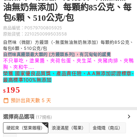
油無奶無添加）每顆約85公克、每
包6顆、510公克/包
商品編號：P0579700805925
原始貨號：2210250099503558
自然味（微甜）方饅頭（-無蛋無油無奶無添加）每顆約85公克、
每包6顆、510公克/包
自然味真饅頭最大顆的 [方饅頭系列]，有沉甸甸的感覺
不只單吃，塗果醬、夾荷包蛋、夾生菜、夾豬肉排、夾鴨
胸、夾和牛....
榮獲 國家優良品質獎、產品責任險、A.A無添加認證標章-
最高標準100%無添加
195
$
預計出貨天數
5
天
選擇商品選項
(17規格)
硬起來（堅果雜糧）
浪漫滿屋（莓果）
金熾熾（南瓜）