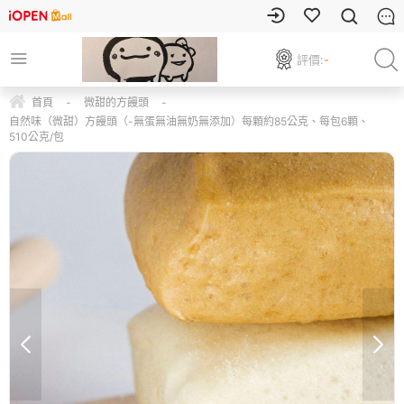
評價:
-
首頁
-
微甜的方饅頭
-
自然味（微甜）方饅頭（-無蛋無油無奶無添加）每顆約85公克、每包6顆、
510公克/包