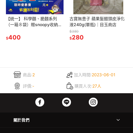
【統一】 科學麵、脆麵系列
古寶無患子 蘋果髮醋頭皮淨化
（一箱８袋）贈snoopy收納盒
液240g(單瓶)｜目玉商店
1個(顏色隨機出貨)｜目玉商店
$380
400
280
$
$
商品:
2
加入時間:
2023-06-01
評價:
-
購買人次:
27人
關於我們