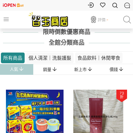
評價:
-
限時倒數優惠商品
全館分類商品
所有商品
個人清潔｜洗髮護髮
食品飲料｜休閒零食
人氣
銷量
新上市
價錢
73
折