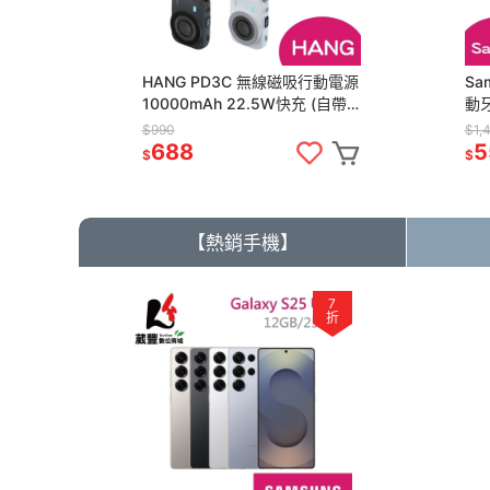
HANG PD3C 無線磁吸行動電源
Sa
10000mAh 22.5W快充 (自帶
動
Typec線/Lightning線)
$990
$1,
688
5
$
$
【熱銷手機】
7
折