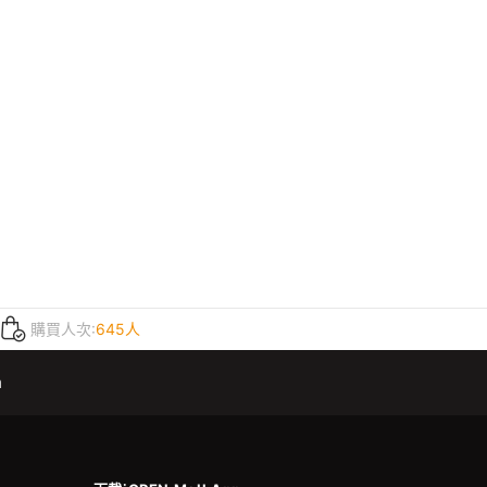
購買人次:
645人
m