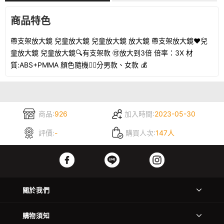
商品特色
帶支架放大鏡 兒童放大鏡 兒童放大鏡 放大鏡 帶支架放大鏡❤️兒
童放大鏡 兒童放大鏡🔍有支架款 🉑️放大到3倍 倍率：3X 材
質:ABS+PMMA 顏色隨機👉🏽分男款、女款 💰
商品:
926
加入時間:
2023-05-30
評價:
-
購買人次:
147人
關於我們
購物須知