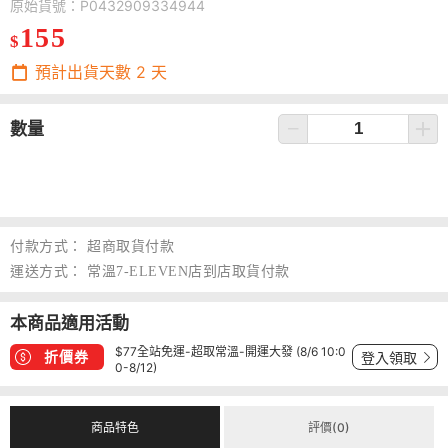
原始貨號：P0432909334944
155
$
預計出貨天數
2
天
數量
付款方式：
超商取貨付款
運送方式：
常溫7-ELEVEN店到店取貨付款
本商品適用活動
$77全站免運-超取常溫-開運大發 (8/6 10:0
折價券
登入領取
0-8/12)
商品特色
評價(0)