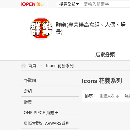
群樂(專營樂高盒組、人偶、場
景)
店家分類
首頁
-
Icons 花藝系列
Icons 花藝系列
野獸國
盒組
排序：
瀏覽人次
熱
拆賣
ONE PIECE 海賊王
星際大戰STARWARS系列