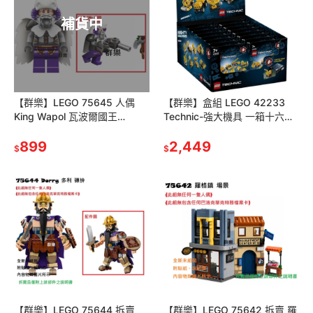
補貨中
【群樂】LEGO 75645 人偶
【群樂】盒組 LEGO 42233
King Wapol 瓦波爾國王
Technic-強大機具 一箱十六盒
202608
配率不保證 202608
899
2,449
$
$
【群樂】LEGO 75644 拆賣
【群樂】LEGO 75642 拆賣 羅