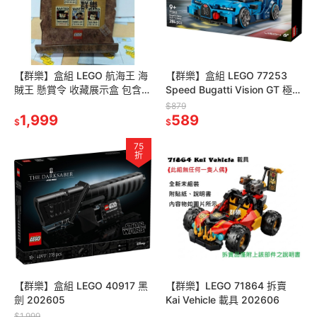
【群樂】盒組 LEGO 航海王 海
【群樂】盒組 LEGO 77253
賊王 懸賞令 收藏展示盒 包含八
Speed Bugatti Vision GT 極致
種懸賞令各一片 TLT0646MA
跑車
$879
1,999
589
$
$
75
折
【群樂】盒組 LEGO 40917 黑
【群樂】LEGO 71864 拆賣
劍 202605
Kai Vehicle 載具 202606
$1,999