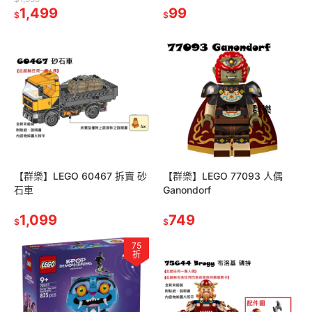
1,499
99
$
$
【群樂】LEGO 60467 拆賣 砂
【群樂】LEGO 77093 人偶
石車
Ganondorf
1,099
749
$
$
75
折