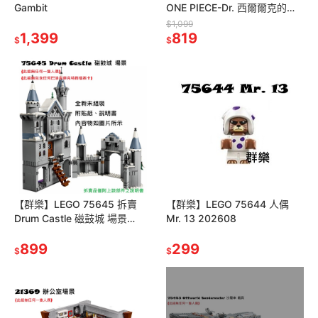
Gambit
ONE PIECE-Dr. 西爾爾克的藏
身處 202608
$1,099
1,399
819
$
$
【群樂】LEGO 75645 拆賣
【群樂】LEGO 75644 人偶
Drum Castle 磁鼓城 場景
Mr. 13 202608
202608
899
299
$
$