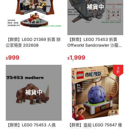
補貨中
【群樂】LEGO 21369 拆賣 辦
【群樂】LEGO 75453 拆賣
公室場景 202608
Offworld Sandcrawler 沙履車
載具 202608
999
1,999
$
$
8
折
補貨中
【群樂】LEGO 75453 人偶
【群樂】盒組 LEGO 75647 橡