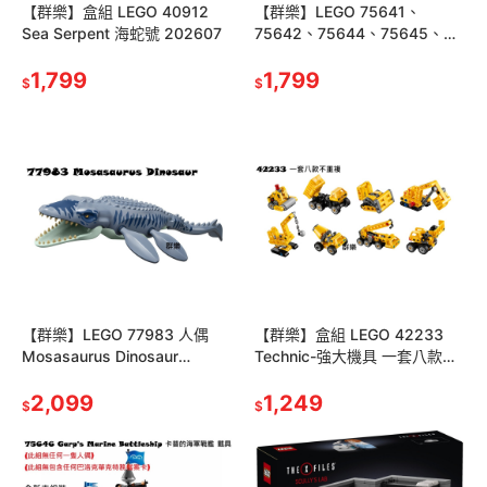
【群樂】盒組 LEGO 40912
【群樂】LEGO 75641、
Sea Serpent 海蛇號 202607
75642、75644、75645、
75646 人偶 巴洛克華克特務檔
1,799
案卡 202608
1,799
$
$
【群樂】LEGO 77983 人偶
【群樂】盒組 LEGO 42233
Mosasaurus Dinosaur
Technic-強大機具 一套八款不
202608
重複 202608
2,099
1,249
$
$