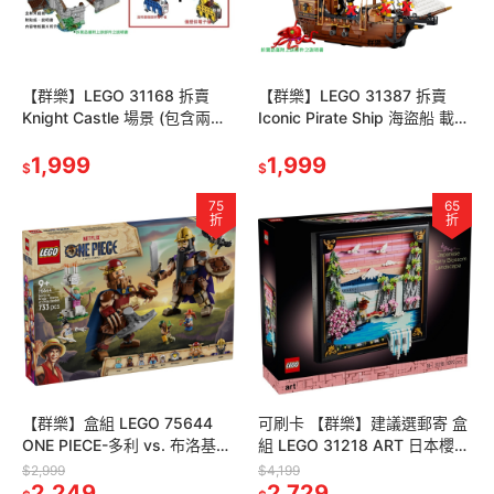
【群樂】LEGO 31168 拆賣
【群樂】LEGO 31387 拆賣
Knight Castle 場景 (包含兩隻
Iconic Pirate Ship 海盜船 載具
馬)
場景 202606
1,999
1,999
$
$
75
65
折
折
【群樂】盒組 LEGO 75644
可刷卡 【群樂】建議選郵寄 盒
ONE PIECE-多利 vs. 布洛基－
組 LEGO 31218 ART 日本櫻花
小花園的巨人 202608
美景
$2,999
$4,199
2,249
2,729