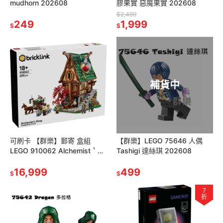
mudhorn 202608
膠果實 惡魔果實 202608
$2,499
249
1,999
$
$
補貨中
可刷卡 【群樂】郵寄 盒組
【群樂】LEGO 75646 人偶
LEGO 910062 Alchemist＇s
Tashigi 達絲琪 202608
Shop
16,999
499
$
$
7
折