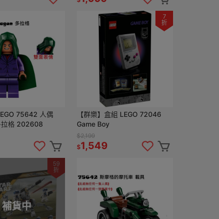
7
折
GO 75642 人偶
【群樂】盒組 LEGO 72046
多拉格 202608
Game Boy
$2,199
1,549
$
59
折
補貨中