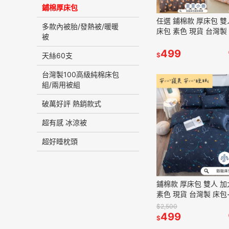
鋪棉厚床包
任選 鋪棉款 厚床包 雙人 加大
多款內被胎/發熱被/暖暖
床包 素色 現貨 台灣製
被
套 純棉觸感 特優天鵝
499
天絲60支
$
台灣製100高級純棉床包
組/兩用被組
破萬好評 熱銷款式
超有感 冰涼被
超好睡枕頭
鋪棉款 厚床包 雙人 加大 床包
素色 現貨 台灣製 床包
棉觸感 特優天鵝絨 床
$2,500
宙
499
$