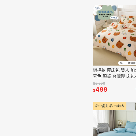
鋪棉款 厚床包 雙人 加大 床包
素色 現貨 台灣製 床包
棉觸感 特優天鵝絨 床
$2,500
熊
499
$