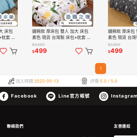
鋪棉款 厚床包 雙人 加大 床包
鋪棉款 厚床包 雙人 加大 床包
+枕套 純
素色 現貨 台灣製 床包+枕套 純
素色 現貨 台灣
包組 湖水
棉觸感 特優天鵝絨 床包組 恐龍
棉觸感 特優天
$2,500
$2,500
之境
人
499
499
$
$
1
加入時間:
2023-05-13
評價:
5.0 / 5.0
Facebook
Line官方帳號
Instagra
聯絡我們
友善連結