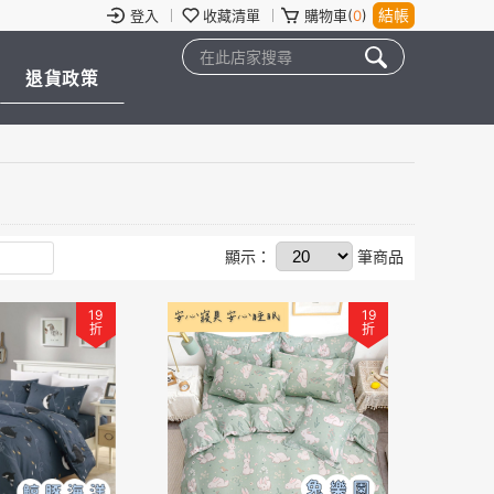
結帳
登入
收藏清單
購物車(
0
)
退貨政策
顯示：
筆商品
19
19
折
折