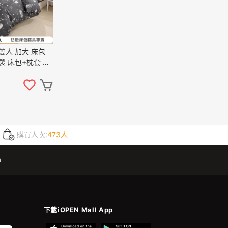
製 床包+枕套 純
鵝絨 床包組 太空
購買人次:
473人
m
下載iOPEN Mall App