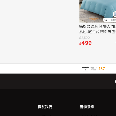
鋪棉款 厚床包 雙人 加大 床包
素色 現貨 台灣製 床包
棉觸感 特優天鵝絨 床
$2,500
綠
499
$
商品:
187
關於我們
購物須知