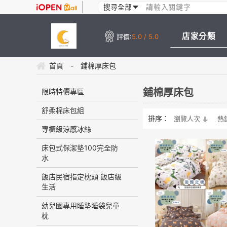
店家分類
評價:
5.0 / 5.0
首頁
-
鋪棉厚床包
鋪棉厚床包
限時特價專區
舒柔棉床包組
排序：
瀏覽人次
熱
專櫃級涼感冰絲
床包式保潔墊100完全防
水
飯店民宿指定枕頭 飯店級
生活
幼兒園專用睡墊睡袋兒童
枕