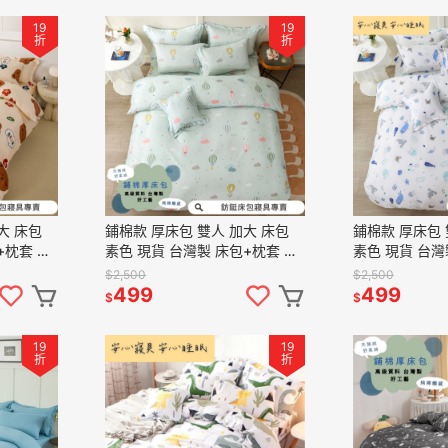
19
19
折
折
鋪棉款 厚床包 雙人 加大 床包
鋪棉款 厚床包 雙人 加大 床包
+枕套 純
素色 現貨 台灣製 床包+枕套 純
素色 現貨 台灣
包組 布朗
棉觸感 特優天鵝絨 床包組 熱氣
棉觸感 特優天
$2,500
$2,500
球
世界
499
499
$
$
19
19
折
折