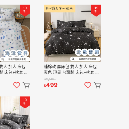
19
19
折
折
鋪棉款 厚床包 雙人 加大 床包
製 床包+枕套 純
素色 現貨 台灣製 床包+枕套 純
鵝絨 床包組 海洋
棉觸感 特優天鵝絨 床包組 北歐
$2,500
麋鹿
499
$
19
折