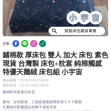
分享 :
鋪棉款 厚床包 雙人 加大 床包 素色
現貨 台灣製 床包+枕套 純棉觸感
特優天鵝絨 床包組 小宇宙
商品編號：P0145100119919
原始貨號：P0145100119919
鋪棉款有厚度的床包
產地：台灣製造 , 工廠直營通過標檢局ＳＧＳ鑑驗
天鵝絨材質觸感似純棉不易起毛球