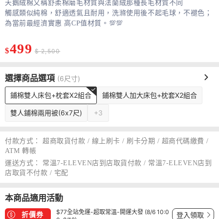
天鵝絨棉又稱舒柔棉磨毛材質與法蘭絨那種長毛材質不同
觸感類似純棉，舒適透氣且耐用，洗滌使用後不起毛球，不褪色；
為當前最經濟實惠 高CP值材質。💯💯
499
$
$ 2,500
選擇商品選項
(6尺寸)
鋪棉雙人床包+枕套X2組合
鋪棉雙人加大床包+枕套X2組合
雙人鋪棉兩用被(6x7尺)
+3
付款方式：
超商取貨付款 / 線上刷卡 / 刷卡分期 / 超商代碼繳費 /
ATM 轉帳
運送方式：
常溫7-ELEVEN店到店取貨付款 / 常溫7-ELEVEN店到
店取貨不付款 / 宅配
本商品適用活動
$77全站免運-超取常溫-開運大發 (8/6 10:0
折價券
登入領取