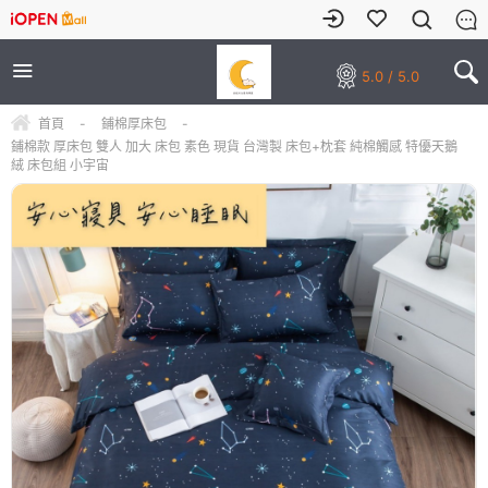
5.0 / 5.0
首頁
-
鋪棉厚床包
-
鋪棉款 厚床包 雙人 加大 床包 素色 現貨 台灣製 床包+枕套 純棉觸感 特優天鵝
絨 床包組 小宇宙