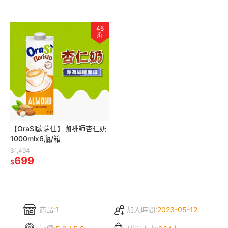
46
折
【OraSi歐瑞仕】咖啡師杏仁奶
1000mlx6瓶/箱
$1,494
699
$
商品:
1
加入時間:
2023-05-12