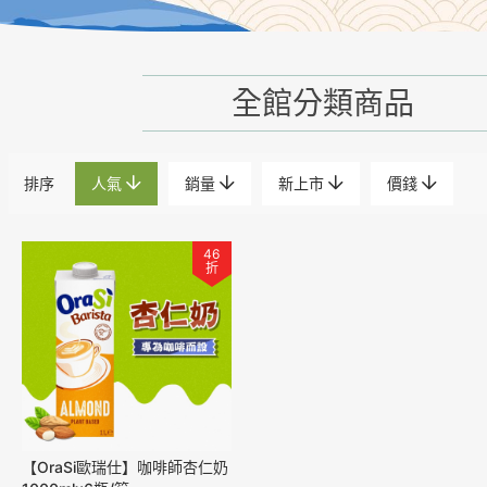
全館分類商品
排序
人氣
銷量
新上市
價錢
46
折
【OraSi歐瑞仕】咖啡師杏仁奶