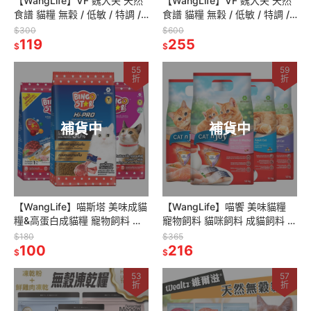
【WangLife】VF 魏大夫 天然
【WangLife】VF 魏大夫 天然
食譜 貓糧 無穀 / 低敏 / 特調 /
食譜 貓糧 無穀 / 低敏 / 特調 /
養生 500G 貓飼料
養生 1.5KG/6KG 貓飼料
$300
$600
119
255
$
$
55
59
折
折
補貨中
補貨中
【WangLife】喵斯塔 美味成貓
【WangLife】喵饗 美味貓糧
糧&高蛋白成貓糧 寵物飼料 貓
寵物飼料 貓咪飼料 成貓飼料 貓
飼料 貓乾糧
乾糧 貓食品
$180
$365
100
216
$
$
53
57
折
折