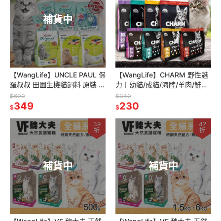
補貨中
【WangLife】UNCLE PAUL 保
【WangLife】CHARM 野性魅
羅叔叔 田園生機貓飼料 原裝 全
力丨幼貓/成貓/海陸/羊肉/鮭魚
系列 貓糧 飼料 無穀貓飼料 貓
340g/600g∣貓糧 貓飼料 寵
$600
$340
食品 寵糧
349
物
230
$
$
39
42
折
折
補貨中
補貨中