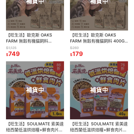
補貨中
補貨中
【旺生活】歐克斯 OAKS
【旺生活】歐克斯 OAKS
FARM 無穀有機貓飼料
FARM 無穀有機貓飼料 400G
2KG/6KG 無穀貓飼料 貓飼料
無穀貓飼料 貓飼料 有機無穀食
$1,125
$269
有機無穀食材
749
材
179
$
$
86
76
折
折
補貨中
補貨中
【旺生活】SOULMATE 索美達
【旺生活】SOULMATE 索美達
紐西蘭低溫烘焙糧+鮮食肉片
紐西蘭低溫烘焙糧+鮮食肉片