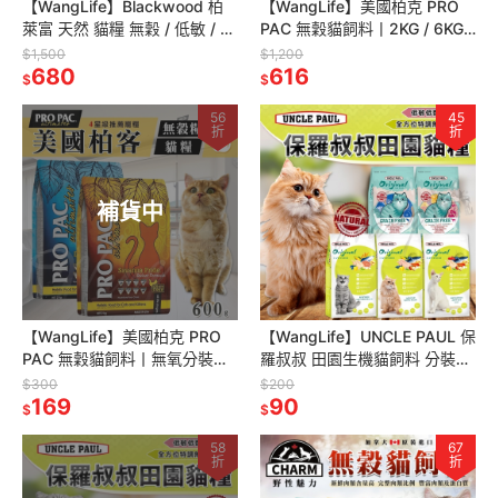
【WangLife】Blackwood 柏
【WangLife】美國柏克 PRO
萊富 天然 貓糧 無穀 / 低敏 / 特
PAC 無穀貓飼料丨2KG / 6KG
調 / 養生 全系列 貓飼料
丨天然貓飼料 貓飼料 無穀全齡
$1,500
$1,200
680
貓糧 寵物
616
$
$
56
45
折
折
補貨中
【WangLife】美國柏克 PRO
【WangLife】UNCLE PAUL 保
PAC 無穀貓飼料丨無氧分裝包
羅叔叔 田園生機貓飼料 分裝包
600g丨天然貓飼料 貓飼料 無
全齡貓/長毛貓/低敏成貓/體態
$300
$200
穀全齡貓糧
169
貓/無穀
90
$
$
58
67
折
折