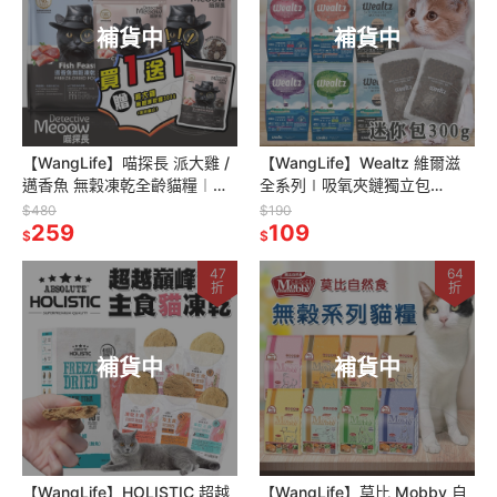
補貨中
補貨中
【WangLife】喵探長 派大雞 /
【WangLife】Wealtz 維爾滋
邁香魚 無穀凍乾全齡貓糧︱
全系列∣吸氧夾鏈獨立包
300g/1.5kg︱凍乾貓糧 貓飼料
300g∣ 天然無穀貓飼料 韓國
$480
$190
259
品牌飼料 貓糧
109
$
$
47
64
折
折
補貨中
補貨中
【WangLife】HOLISTIC 超越
【WangLife】莫比 Mobby 自