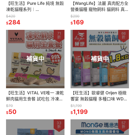
【旺生活】Pure Life 純境 無穀
【WangLife】法麗 真肉配方全
凍乾貓糧系列︱
營養貓糧 寵物飼料 貓飼料 真肉
300g/1.5KG/6KG︱貓飼料 寵
配方 全營養貓糧
$420
$290
物飼料
284
169
$
$
71
66
折
折
補貨中
補貨中
【旺生活】VITAL VE唯一 凍乾
【旺生活】歐睿健 Orijen 極緻
鮮肉貓用生食餐 試吃包 冷凍乾
饗宴 無穀貓糧 多種口味 WDJ
燥主食 顆粒/方塊肉餅 貓飼料
推薦 1.8KG 貓飼料 貓糧
$70
$1,799
凍乾
50
1,199
$
$
33
57
折
折