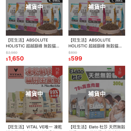
補貨中
補貨中
【旺生活】ABSOLUTE
【旺生活】ABSOLUTE
HOLISTIC 超越巔峰 無穀貓糧
HOLISTIC 超越巔峰 無穀貓糧
4.54kg 低敏 貓飼料
1.36kg 低敏 貓飼料
$2,560
$890
1,650
599
$
$
75
5
折
折
補貨中
補貨中
【旺生活】VITAL VE唯一 凍乾
【旺生活】Elato 杜莎 天然無榖