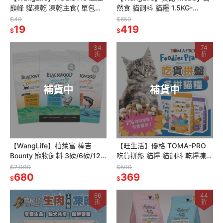
巔峰 貓凍乾 凍乾主食( 單包裝1
然食 貓飼料 貓糧 1.5KG-
入) 貓飼料 貓主食凍乾 貓零食
7.5KG(幼母貓~無穀~成貓)全系
$40
$650
19
列
419
$
$
34
74
折
折
補貨中
補貨中
【WangLife】柏萊富 棒吉
【旺生活】優格 TOMA-PRO
Bounty 寵物飼料 3磅/6磅/12
吃貨拼盤 貓糧 貓飼料 乾糧凍乾
磅 貓咪飼料 海陸組合 貓咪乾糧
拼盤 毛孩主食 乾飼料 寵物飼料
$2,000
$500
貓飼料
680
369
$
$
66
44
折
折