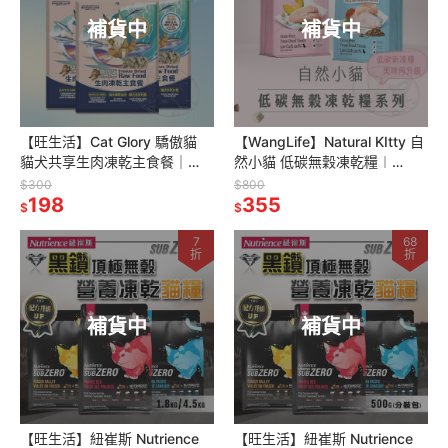
補貨中
補貨中
【旺生活】Cat Glory 驕傲貓
【WangLife】Natural KItty 自
貓犬共享生肉凍乾主食餐｜
然小貓 低碳無穀凍乾糧︱
100g 犬貓凍乾 凍乾 主食
800g/1.8kg︱凍乾貓糧
$300
$800
198
355
$
$
7
68
折
折
補貨中
補貨中
【旺生活】紐崔斯 Nutrience
【旺生活】紐崔斯 Nutrience