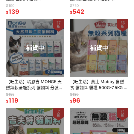
300g/1.2KG/2.1KG/6KG
1.5kg/400g 無穀全齡糧 天然
$190
$750
139
無穀貓糧
542
$
$
77
53
折
折
補貨中
補貨中
【旺生活】瑪恩吉 MONGE 天
【旺生活】莫比 Mobby 自然
然無穀全能系列 貓飼料 分裝包
食 貓飼料 貓糧 500G-7.5KG 幼
500g 無穀全齡貓糧 天然無穀
母貓/無穀/成貓
$155
$180
貓糧
119
96
$
$
7
74
折
折