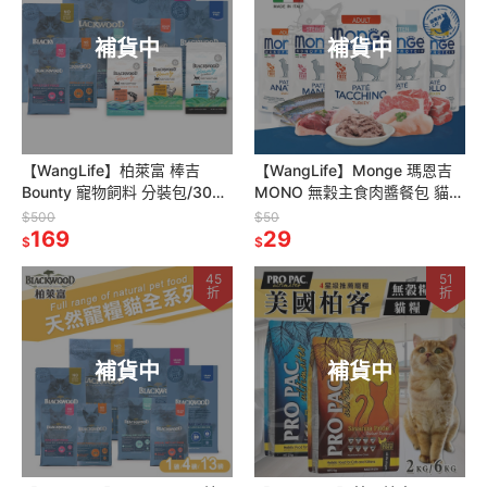
補貨中
補貨中
【WangLife】柏萊富 棒吉
【WangLife】Monge 瑪恩吉
Bounty 寵物飼料 分裝包/300G
MONO 無穀主食肉醬餐包 貓糧
貓咪飼料 海陸組合 貓咪乾糧 貓
貓用濕糧 幼貓/結紮貓/成貓 貓
$500
$50
飼料
169
飼料 餐包
29
$
$
45
51
折
折
補貨中
補貨中