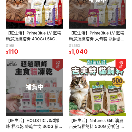
補貨中
【旺生活】PrimeBlue LV 藍帶
【旺生活】PrimeBlue LV 藍帶
精選頂級貓糧 400G/1.5KG 寵
精選頂級貓糧 大包裝 寵物食品
物食品 貓糧 雞肉底
貓糧 雞肉底
$165
$1,560
110
1,040
$
$
53
48
折
折
補貨中
【旺生活】HOLISTIC 超越巔
【旺生活】Nature's Gift 澳洲
峰 貓凍乾 凍乾主食 360G 貓飼
吉夫特貓飼料 500G 分饗包 貓