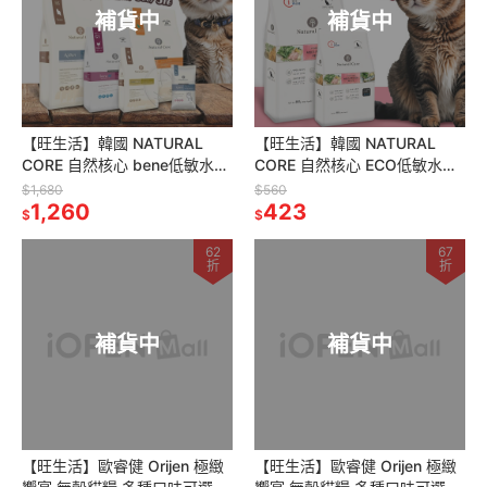
補貨中
補貨中
【旺生活】韓國 NATURAL
【旺生活】韓國 NATURAL
CORE 自然核心 bene低敏水解
CORE 自然核心 ECO低敏水解
蛋白貓糧 貓糧 貓飼料 水解飼料
蛋白貓糧 800g/5KG 貓糧 貓飼
$1,680
$560
1,260
料
423
$
$
62
67
折
折
補貨中
補貨中
【旺生活】歐睿健 Orijen 極緻
【旺生活】歐睿健 Orijen 極緻