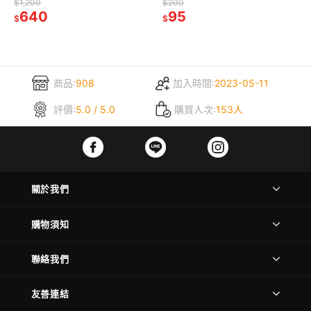
料 貓主食凍乾 寵物零食
飼料 吉夫特 貓糧
$1,200
$200
640
95
$
$
商品:
908
加入時間:
2023-05-11
評價:
5.0 / 5.0
購買人次:
153人
關於我們
購物須知
聯絡我們
友善連結