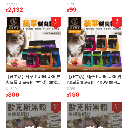
無穀全齡糧 天然無穀貓糧
拼盤 毛孩主食 乾飼料 寵物飼料
$2,850
$250
2,132
99
$
$
6
78
折
折
【旺生活】純華 PURELUXE 鮮
【旺生活】純華 PURELUXE 鮮
肉貓糧 無榖飼料 大包裝 寵物飼
肉貓糧 無榖飼料 400G 寵物飼
料 貓飼料 鮮肉無穀
料 貓飼料 鮮肉無穀
$1,500
$255
899
199
$
$
67
67
折
折