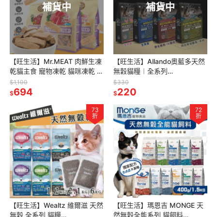
補貨中
補貨中
【旺生活】Mr.MEAT 肉鮮生凍
【旺生活】Allando奧藍多天然
乾貓主食 寵物凍乾 貓咪凍乾 鮮
無穀貓糧︱全系列
肉凍乾 寵物點心 寵物零食 貓飼
400g~6.8KG︱貓飼料 無穀低
$1,100
$330
料
694
敏配方
220
$
$
73
72
折
折
【旺生活】Wealtz 維爾滋 天然
【旺生活】瑪恩吉 MONGE 天
無穀 全系列 貓糧
然無穀全能系列 貓飼料