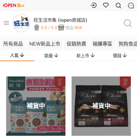
旺生活市集 (iopen商城店)
5.0 / 5.0
商品:
908
所有商品
NEW新品上市
促銷熱賣
箱購專區
狗狗食
人氣
銷量
新上市
價錢
67
58
折
折
補貨中
補貨中