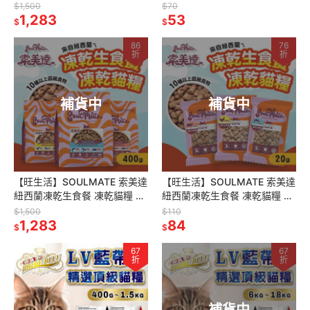
貓糧 1.6KG 貓糧 貓飼料 貓肉片
貓糧 40G 貓糧 貓飼料 貓肉片
$1,500
$70
1,283
53
$
$
86
76
折
折
補貨中
補貨中
【旺生活】SOULMATE 索美達
【旺生活】SOULMATE 索美達
紐西蘭凍乾生食餐 凍乾貓糧 貓
紐西蘭凍乾生食餐 凍乾貓糧 貓
糧 400G 貓糧 貓飼料 貓肉片
糧 20G 貓糧 貓飼料 貓肉片
$1,500
$110
1,283
84
$
$
67
67
折
折