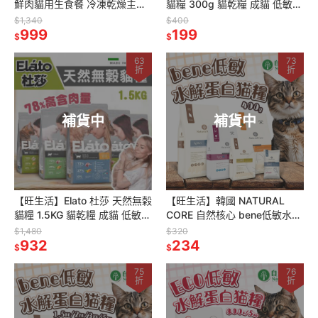
鮮肉貓用生食餐 冷凍乾燥主食
貓糧 300g 貓乾糧 成貓 低敏配
顆粒/方塊肉餅 貓飼料 貓凍乾
方 貓飼料 無穀貓飼料
$1,340
$400
飼料
999
199
$
$
63
73
折
折
補貨中
補貨中
【旺生活】Elato 杜莎 天然無榖
【旺生活】韓國 NATURAL
貓糧 1.5KG 貓乾糧 成貓 低敏配
CORE 自然核心 bene低敏水解
方 貓飼料 無穀貓飼料
蛋白貓糧 400g 貓飼料 水解飼
$1,480
$320
932
料
234
$
$
75
76
折
折