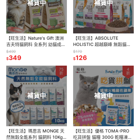
補貨中
補貨中
【旺生活】Nature's Gift 澳洲
【旺生活】ABSOLUTE
吉夫特貓飼料 全系列 幼貓成長
HOLISTIC 超越巔峰 無穀貓糧
成貓護膚 貓飼料 貓糧
300g 分裝包 貓飼料 超越巔峰
$499
$170
349
飼料
126
$
$
75
4
折
折
補貨中
補貨中
【旺生活】瑪恩吉 MONGE 天
【旺生活】優格 TOMA-PRO
然無穀全能系列 貓飼料 10Kg
吃貨拼盤 貓糧 300G 乾糧凍乾