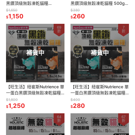
黑鑽頂級無穀凍乾貓糧
黑鑽頂級無穀凍乾貓糧 500g
1.8KG/4.5KG 貓飼料 貓糧
分裝包 試吃包 貓飼料 貓糧
$1,650
$380
1,150
260
$
$
69
7
折
折
補貨中
補貨中
【旺生活】紐崔斯Nutrience 單
【旺生活】紐崔斯Nutrience 單
一蛋白黑鑽頂級無穀凍乾貓糧
一蛋白黑鑽頂級無穀凍乾貓糧
1.8KG/4.5KG 貓飼料 貓糧
500G 分裝包 試吃包 貓飼料 貓
$1,800
$400
1,250
糧
280
$
$
64
67
折
折