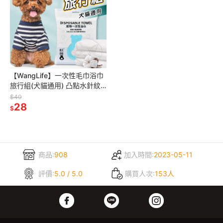
【WangLife】一次性毛巾浴巾
旅行組(犬貓通用) 凸點水針紋
增強吸水力 減少摩擦力 寵物毛
$40
巾浴巾 寵物清潔
28
$
商品:
908
加入時間:
2023-05-11
評價:
5.0 / 5.0
購買人次:
153人