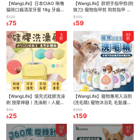
【WangLife】日本CIAO 啾嚕
【WangLife】胖把手指甲剪(附
貓咪口齒清潔牙膏 18g 牙齒清
銼刀) 寵物指甲剪 狗剪指甲 貓
潔 貓肉泥 牙膏肉泥 肉泥膏 貓
剪指甲 寵物用品 美容用品 指甲
$120
$100
潔牙
75
剪
59
$
$
5
63
折
折
【WangLife】填充式硅膠洗澡
【WangLife】寵物專用入浴劑
刷 按摩神器丨洗澡刷∣人寵皆
(洗毛精) 寵物沐浴乳 毛髮護理
可用∣按摩硅膠刷∣貓咪∣狗
洗毛精 貓狗用 寵物美容
$50
$250
狗∣沐浴刷∣可填充沐浴露/洗
25
159
$
$
49
45
折
折