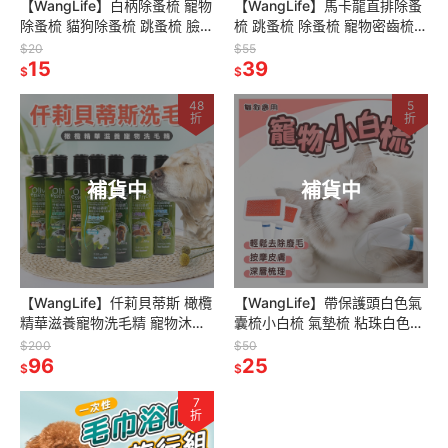
【WangLife】白柄除蚤梳 寵物
【WangLife】馬卡龍直排除蚤
除蚤梳 貓狗除蚤梳 跳蚤梳 臉毛
梳 跳蚤梳 除蚤梳 寵物密齒梳
梳 眼角梳 寵物蚤梳 密齒梳 排
貓咪除蚤梳 寵物梳子 貓梳子
$20
$55
梳
15
39
$
$
48
5
折
折
補貨中
補貨中
【WangLife】仟莉貝蒂斯 橄欖
【WangLife】帶保護頭白色氣
精華滋養寵物洗毛精 寵物沐浴
囊梳小白梳 氣墊梳 粘珠白色塑
露 持久留香 美毛清潔 寵物用品
柄密針梳 貓狗梳子 寵物梳子
$200
$50
96
25
$
$
7
折