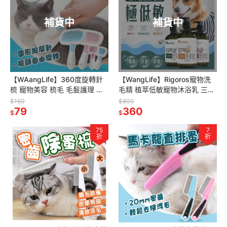
補貨中
補貨中
【WAangLife】360度旋轉針
【WangLife】Rigoros寵物洗
梳 寵物美容 梳毛 毛髮護理 針
毛精 植萃低敏寵物沐浴乳 三效
梳 理毛梳 寵物護毛
合一 雙效驅蟲 清新除臭 皮膚修
$160
$800
79
復
360
$
$
75
7
折
折