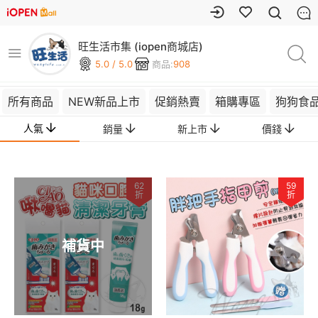
旺生活市集 (iopen商城店)
5.0 / 5.0
商品:
908
所有商品
NEW新品上市
促銷熱賣
箱購專區
狗狗食
人氣
銷量
新上市
價錢
62
59
折
折
補貨中