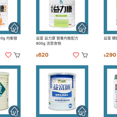
0g 均衡營
益富 益力康 營養均衡配方
益富 糖
800g 流質食物
620
290
$
$