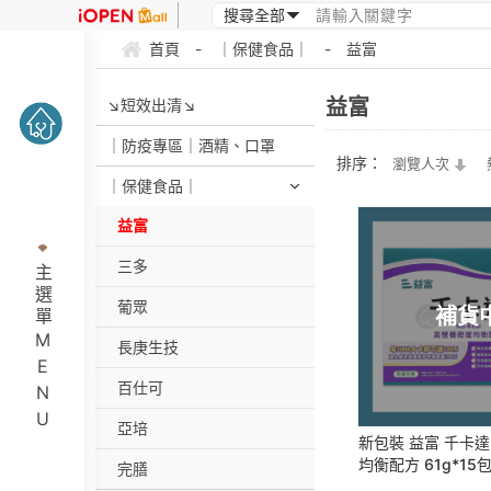
首頁
-
｜保健食品｜
-
益富
益富
↘短效出清↘
｜防疫專區｜酒精、口罩
排序：
瀏覽人次
｜保健食品｜
益富
三多
主選單MENU
葡眾
補貨
長庚生技
百仕可
亞培
新包裝 益富 千卡達
均衡配方 61g*15
完膳
食