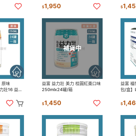
1,950
1,4
$
$
補貨中
 原味
益富 益力壯 美力 桂圓紅棗口味
益富 福
益力壯16 益力
250mlx24罐/箱
包/盒】L-
1,450
1,4
$
$