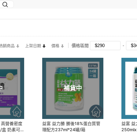
價格區間
熱銷商品
上架日期
價格
中
補貨中
 高營養密度
益富 益力勝 勝後18%蛋白質管
益富 益
包/盒 奶素可
理配方237ml*24罐/箱
250ml