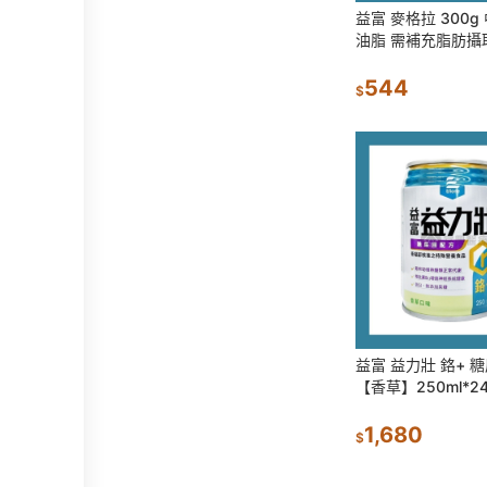
益富 麥格拉 300
油脂 需補充脂肪攝
544
$
益富 益力壯 鉻+ 
【香草】250ml*2
病適用配方
1,680
$