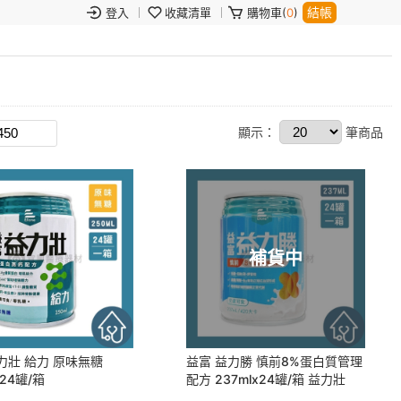
結帳
登入
收藏清單
購物車(
0
)
顯示：
筆商品
補貨中
力壯 給力 原味無糖
益富 益力勝 慎前8%蛋白質管理
x24罐/箱
配方 237mlx24罐/箱 益力壯