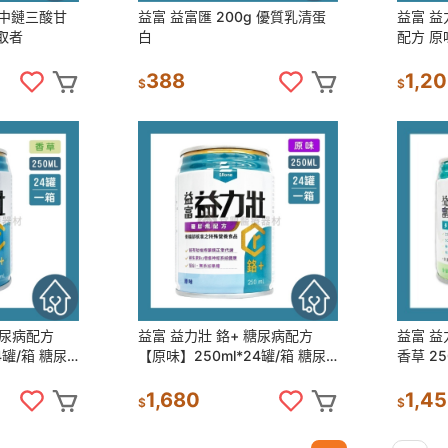
g 中鏈三酸甘
益富 益富匯 200g 優質乳清蛋
益富 益
取者
白
配方 原味
388
1,2
$
$
糖尿病配方
益富 益力壯 鉻+ 糖尿病配方
益富 益
4罐/箱 糖尿
【原味】250ml*24罐/箱 糖尿
香草 25
病適用配方
1,680
1,4
$
$