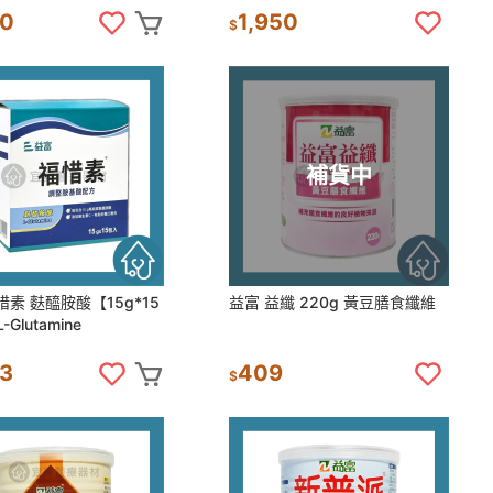
50
1,950
$
補貨中
惜素 麩醯胺酸【15g*15
益富 益纖 220g 黃豆膳食纖維
Glutamine
63
409
$