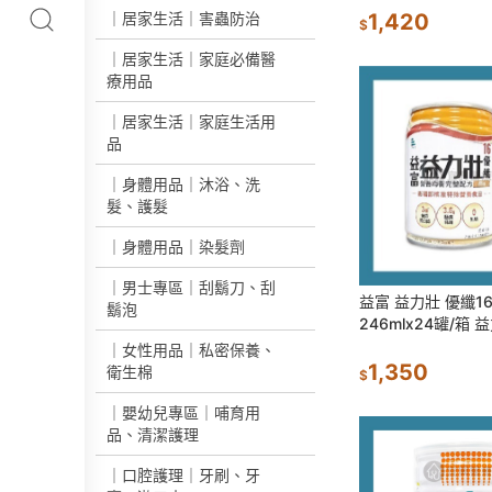
｜居家生活｜害蟲防治
1,420
$
｜居家生活｜家庭必備醫
療用品
｜居家生活｜家庭生活用
品
｜身體用品｜沐浴、洗
髮、護髮
｜身體用品｜染髮劑
｜男士專區｜刮鬍刀、刮
益富 益力壯 優纖16
鬍泡
246mlx24罐/箱 
壯優纖16
｜女性用品｜私密保養、
1,350
衛生棉
$
｜嬰幼兒專區｜哺育用
品、清潔護理
｜口腔護理｜牙刷、牙