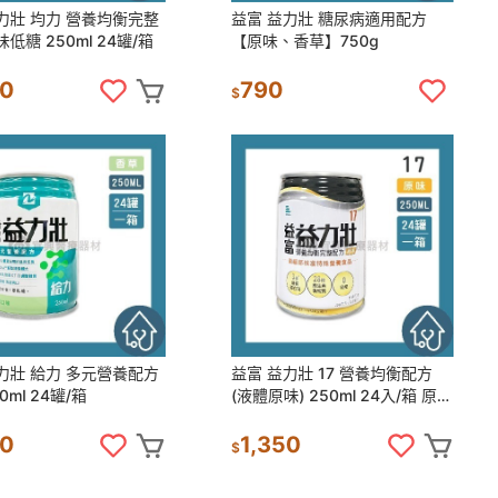
力壯 均力 營養均衡完整
益富 益力壯 糖尿病適用配方
低糖 250ml 24罐/箱
【原味、香草】750g
00
790
$
力壯 給力 多元營養配方
益富 益力壯 17 營養均衡配方
0ml 24罐/箱
(液體原味) 250ml 24入/箱 原：
益力壯Plus 【超商限一箱,宅配
限三箱】
50
1,350
$