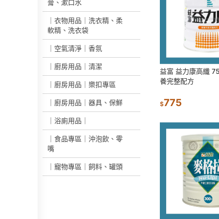
膏、漱口水
｜衣物用品｜洗衣精、柔
軟精、洗衣袋
｜空氣清淨｜香氛
｜廚房用品｜清潔
益富 益力康高纖 75
養完整配方
｜廚房用品｜樂扣專區
775
｜廚房用品｜器具、保鮮
$
｜浴廁用品｜
｜食品專區｜沖泡飲、零
嘴
｜寵物專區｜飼料、罐頭