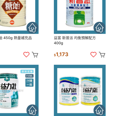
飴 450g 熱量補充品
益富 新普派 均衡預解配方
400g
1,173
$