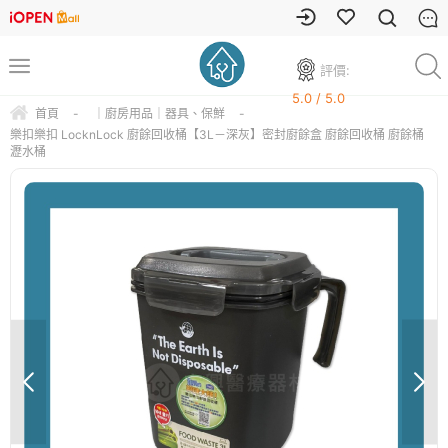
評價:
5.0 / 5.0
首頁
-
｜廚房用品｜器具、保鮮
-
樂扣樂扣 LocknLock 廚餘回收桶【3L－深灰】密封廚餘盒 廚餘回收桶 廚餘桶
瀝水桶