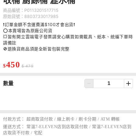
收桶 廚餘桶 瀝水桶
商品編號：P0113201517715
原始貨號：8803733017985
❗訂單金額不含運費滿$100才會出貨❗
⭕️本賣場皆為原廠公司貨
💥皆有開立雲端電子發票請安心購買如需載具、紙本、統編下單時
請備註
🚫退換貨商品須是全新皆包裝完整
450
$
$ 479
數量
付款方式：
超商取貨付款 / 線上刷卡 / 刷卡分期 / ATM 轉帳
運送方式：
常溫7-ELEVEN店到店取貨付款 / 常溫7-ELEVEN店到
店取貨不付款 / 宅配