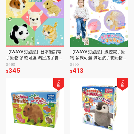
【IWAYA甜甜屋】日本暢銷電
【IWAYA甜甜屋】線控電子寵
子寵物 多款可選 滿足孩子養寵
物 多款可選 滿足孩子養寵物的
物的願望
願望
$490
$590
345
413
$
$
7
7
折
折