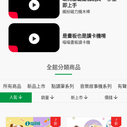
即上手
繽紛磁力機木棒
是畫板也是讀卡機唷
喵喵畫板讀卡機
全館分類商品
所有商品
新品上市
點讀筆系列
音樂故事機系列
有聲
人氣
銷量
新上市
價錢
7
7
折
折