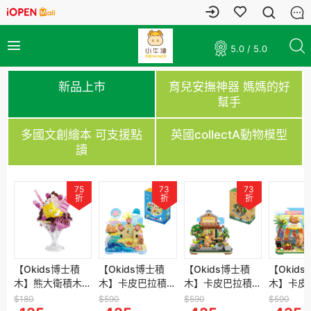
5.0 / 5.0
新品上市
育兒安撫神器 媽媽的好
幫手
多國文創繪本 可支援點
英國collectA動物模型
讀
67
75
67
73
7
73
67
折
折
折
折
折
折
折
牛津】手指點
【Okids博士積
小牛津】手指點讀
【Okids博士積
【小牛津】喵喵畫
【Okids博士積
【小牛津】手指點
【Okid
【小牛津
木
書(音樂童
木】熊大衛積木系
認知書(動物+交通
木】卡皮巴拉積木
板讀卡機~100張
木】卡皮巴拉積木
讀認知書(ㄅㄆ
木】卡皮
玩耍，睡
露
)~手指書/
列-繽紛莓果 夏日
工具圖鑑)~手指
系列-發呆旅行 沙
雙面圖卡(六大學
系列-發呆旅行 溫
ㄇ/ABC/123)~多
系列-發呆
入組(在海
$180
$680
$590
$1,280
$590
$680
$590
$1,000
公
/多元五語
蘇打 雙色巧克力
書/按按書/多元五
灘篇(造景積木/公
習主題~簡筆仿畫/
泉篇(造景積木/公
元五語學習/有聲
營篇(造景
光下/在森