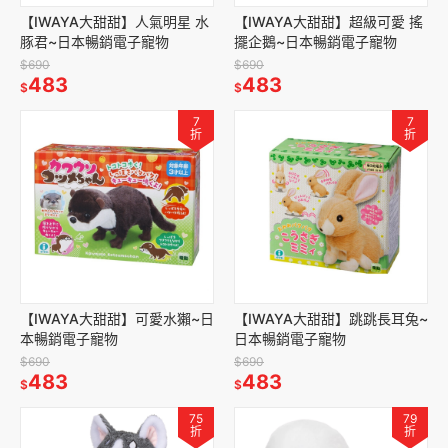
【IWAYA大甜甜】人氣明星 水
【IWAYA大甜甜】超級可愛 搖
豚君~日本暢銷電子寵物
擺企鵝~日本暢銷電子寵物
$690
$690
483
483
$
$
7
7
折
折
【IWAYA大甜甜】可愛水獺~日
【IWAYA大甜甜】跳跳長耳兔~
本暢銷電子寵物
日本暢銷電子寵物
$690
$690
483
483
$
$
75
79
折
折