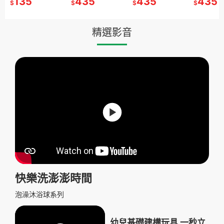
8
135
458
435
896
435
458
435
650
$
$
$
$
$
$
$
$
)
有聲互動/認
聖代杯三款任選
語學習/有聲互動/
仔玩具/療癒小物)
兒歌KTV)
仔玩具/療癒小物)
互動認知遊戲書
仔玩具/療
農場裡)
戲
(造景積木/公仔玩
認知遊戲
Clavis授
具/療癒小物)
精選影音
快樂洗澎澎時間
泡澡沐浴球系列
幼兒基礎建構玩具 一秒立