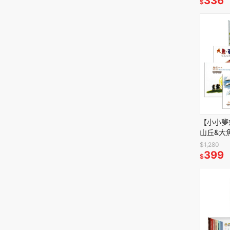
336
$
【小小夢
山丘&大
插畫大師
$1,280
399
$