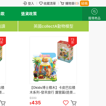
結帳
登入
收藏清單
購物車(
0
)
條款
退貨政策
搜尋商品
點讀
英國collectA動物模型
73
73
折
折
拉積
【Okids博士積木】卡皮巴拉積
【
景積
木系列-發呆旅行 露營篇(造景積
樂
木/公仔玩具/療癒小物)
元
$590
$6
435
4
$
$