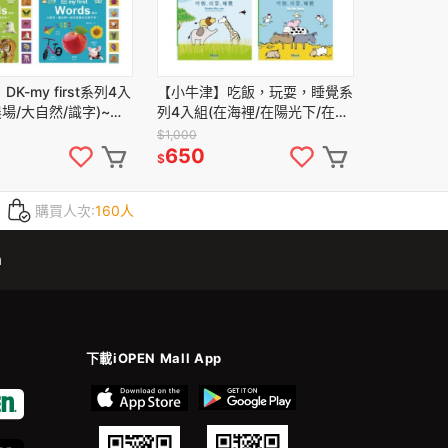
K-my first系列4入
【小牛津】吃飯，玩耍，睡覺系
農場/大自然/識字)~英
列4入組(在海裡/在陽光下/在森
6G以上點讀筆適用
林裡/在農場裡)~比利時Clavis
$1,000
授權
650
$
購買人次:
160人
m
下載iOPEN Mall App