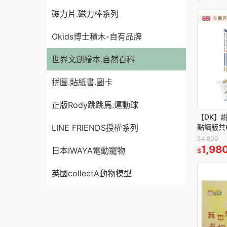
磁力片.磁力棒系列
Okids博士積木-自有品牌
世界文創繪本.自然百科
拼圖.貼紙書.圖卡
正版Rody跳跳馬.運動球
【DK】
點讀版共
LINE FRIENDS授權系列
32G點
$4,800
1,98
日本IWAYA電動寵物
$
英國collectA動物模型