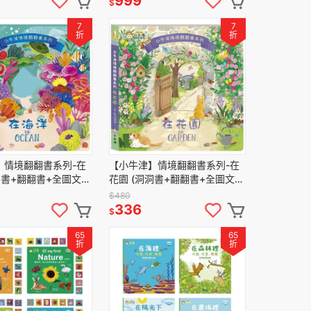
999
$
7
7
折
折
】情境翻翻書系列-在
【小牛津】情境翻翻書系列-在
洞書+翻翻書+全圖文點
花園 (洞洞書+翻翻書+全圖文點
讀)
讀+中英點讀)
$480
336
$
65
65
折
折