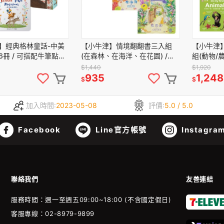
】經典格林童話-中美
【小牛津】情境翻翻書三入組
【小牛津】D
6冊 / 可搭配牛筆點讀
(在森林、在海洋、在花園) /
組(動物/
QR聽完整內容~讓你＂
16G以上點讀筆適用
國授權/1
$1,440
$1,920
境)
935
1,248
$
$
加入時間:
2023-05-08
評價:
5.0 / 5.0
Facebook
Line官方帳號
Instagra
聯絡我們
友善連結
服務時間：週一至週五09:00~18:00 (不含國定假日)
客服專線：02-8979-9899