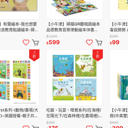
】有聲繪本-我也想要
【小牛津】掃描QR聽唱跳繪本
【小牛津
浪浪教育點讀繪本-掃描
品德教育音樂律動繪本(8書
毒說掰掰 
e聽故事也可點讀喔!! 另
2CD)
容
$1,200
$250
健繪本
599
99
$
$
7
7
折
折
first系列-(動物/農場/大
吃飯，玩耍，睡覺系列(在海裡/
【小牛津
字)~英國授權-親子共讀
在陽光下/在森林裡/在農場裡)~
冊(中美
書-中英點讀
幼幼互動學習繪本-比利時
其境)
$250
$600
Clavis授權-中英點讀