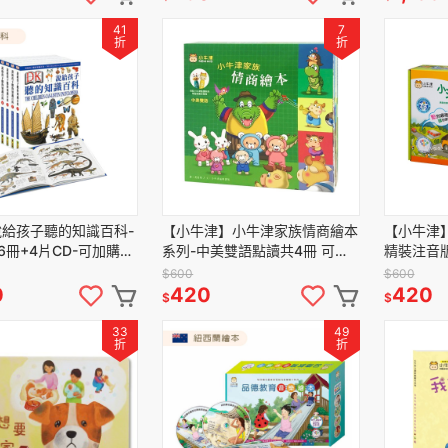
41
7
折
折
說給孩子聽的知識百科-
【小牛津】小牛津家族情商繪本
【小牛津
6冊+4片CD-可加購
系列-中美雙語點讀共4冊 可點
精裝注音版
讀筆變身點讀書
讀
$600
$600
0
420
420
$
$
33
49
折
折