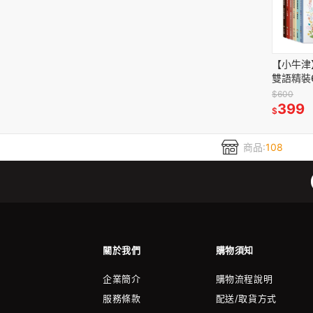
【小牛津
雙語精裝
亦可掃描
$600
聲＂歷其
399
$
商品:
108
關於我們
購物須知
企業簡介
購物流程說明
服務條款
配送/取貨方式