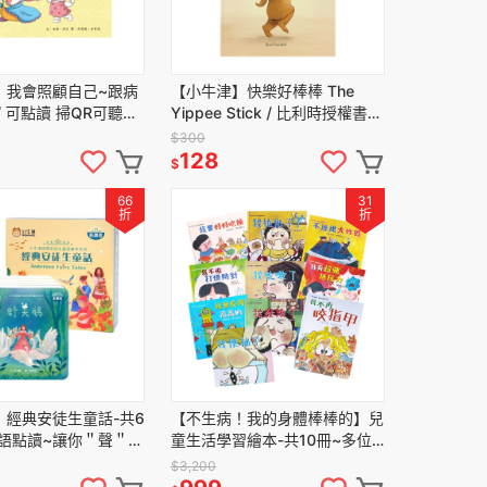
】我會照顧自己~跟病
【小牛津】快樂好棒棒 The
/ 可點讀 掃QR可聽內
Yippee Stick / 比利時授權書
(中美雙語音繪本/可點讀/書後
$300
QR聽故事 )
128
$
66
31
折
折
】經典安徒生童話-共6
【不生病！我的身體棒棒的】兒
雙語點讀~讓你＂聲＂歷
童生活學習繪本-共10冊~多位
醫師聯合推薦!!
$3,200