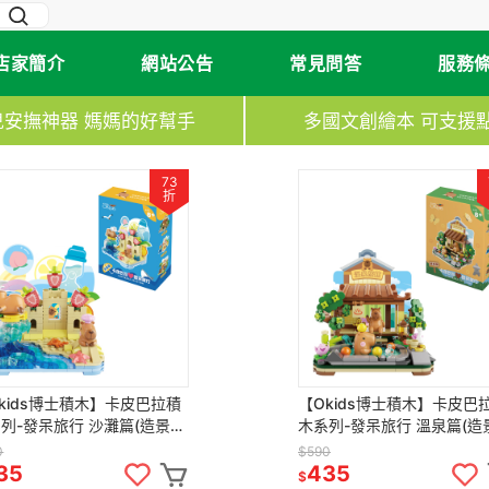
店家簡介
網站公告
常見問答
服務
兒安撫神器 媽媽的好幫手
多國文創繪本 可支援
73
折
kids博士積木】卡皮巴拉積
【Okids博士積木】卡皮巴
列-發呆旅行 沙灘篇(造景積
木系列-發呆旅行 溫泉篇(造
公仔玩具/療癒小物)
木/公仔玩具/療癒小物)
0
$590
35
435
$