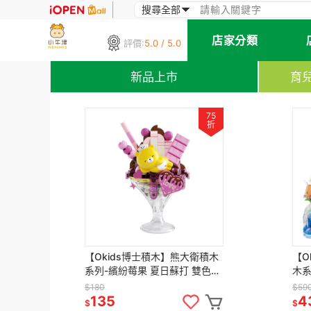
店家分類
評價:
5.0 / 5.0
新品上市
育
75
折
【Okids博士積木】熊大衛積木
【O
系列-繽紛莓果 夏日蘇打 雙色巧
木系
克力聖代杯三款任選 (造景積木/
木/
$180
$59
公仔玩具/療癒小物)
135
4
$
$