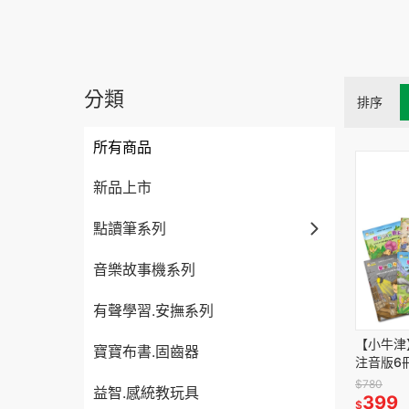
分類
排序
所有商品
新品上市
點讀筆系列
音樂故事機系列
有聲學習.安撫系列
【小牛津
寶寶布書.固齒器
注音版6
$780
益智.感統教玩具
399
$