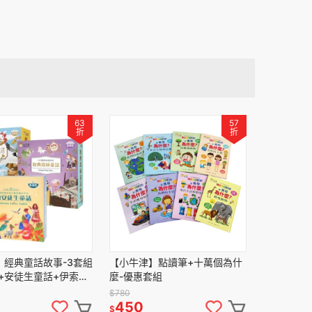
63
57
折
折
】經典童話故事-3套組
【小牛津】點讀筆+十萬個為什
+安徒生童話+伊索寓
麼-優惠套組
$780
450
$