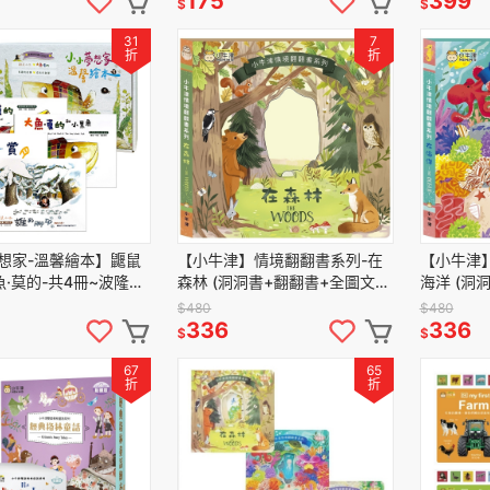
175
399
$
$
31
7
折
折
想家-溫馨繪本】鼴鼠
【小牛津】情境翻翻書系列-在
【小牛津
魚·莫的-共4冊~波隆納
森林 (洞洞書+翻翻書+全圖文點
海洋 (洞
名作
讀+中英點讀)
讀+中英點
$480
$480
336
336
$
$
67
65
折
折