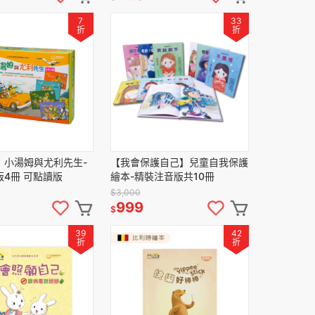
7
33
折
折
】小湯姆與尤利先生-
【我會保護自己】兒童自我保護
4冊 可點讀版
繪本-精裝注音版共10冊
$3,000
999
$
39
42
折
折