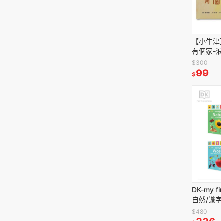
【小牛津
有個家-
QRcod
$300
可加購保
99
$
DK-my 
自然/識
幼幼認知
$480