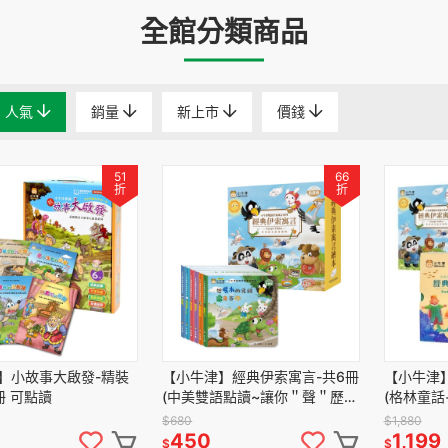
全館分類商品
人氣
銷量
新上市
價錢
51
66
折
折
】小故事大啟發-精裝
【小牛津】經典伊索寓言-共6冊
【小牛津
冊 可點讀
(中美雙語點讀~讓你＂聲＂歷其
(格林童話
境)
言)
$680
$1,880
450
1,199
$
$