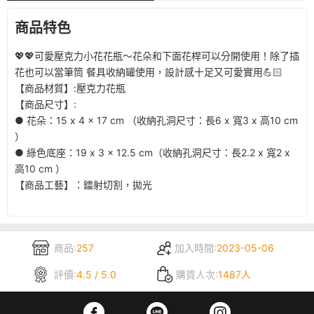
商品特色
💖💖可愛壓克力小花花瓶～花朵和下面花桿可以分開使用！除了插
花也可以當筆筒 餐具收納罐使用，設計感十足又可愛實用💪🏻
【商品材質】:壓克力花瓶
【商品尺寸】:
● 花朵：15 x 4 x 17 cm （收納孔洞尺寸：長6 x 寬3 x 高10 cm
）
● 綠色底座：19 x 3 x 12.5 cm（收納孔洞尺寸：長2.2 x 寬2 x
高10 cm ）
【商品工藝】：鐳射切割，拋光
商品:
257
加入時間:
2023-05-06
評價:
4.5 / 5.0
購買人次:
1487人