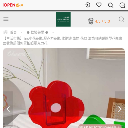
4.5 / 5.0
首頁
-
● 軟裝美學 ●
-
【生活市集】 ins小花花瓶 壓克力花瓶 收納罐 筆筒 花器 筆筒收納罐造型花瓶桌
面收納房間佈置拍照壓克力花