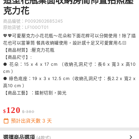
造型花瓶桌面收納房間佈置拍照壓
克力花
商品編號：P0092602685245
原始貨號：LF100OT01
💖💖可愛壓克力小花花瓶～花朵和下面花桿可以分開使用！除了插
花也可以當筆筒 餐具收納罐使用，設計感十足又可愛實用💪🏻
【商品材質】:壓克力花瓶
【商品尺寸】:
● 花朵：15 x 4 x 17 cm （收納孔洞尺寸：長6 x 寬3 x 高10
cm ）
● 綠色底座：19 x 3 x 12.5 cm（收納孔洞尺寸：長2.2 x 寬2 x
高10 cm ）
【商品工藝】：鐳射切割，拋光
120
$
$ 380
預計出貨天數
3
天
選擇商品選項
(4款式)