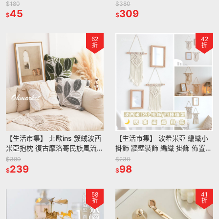
字塔戒指托 首飾架 展示架 飾品
氣氛 浪漫佈置 香氛蠟燭告白餐
$180
$380
架櫥窗戒指展示陳列拍照
45
桌佈置玄關擺件
309
$
$
62
42
折
折
【生活市集】 北歐ins 簇絨波西
【生活市集】 波希米亞 編織小
米亞抱枕 復古摩洛哥民族風流蘇
掛飾 牆壁裝飾 編織 掛飾 佈置
抱枕 可拆洗抱枕 抱枕套靠墊抱
露營 北歐 補夢網 禮物 婚禮露營
$380
$230
枕北歐抱枕
239
波希米亞壁掛
98
$
$
58
41
折
折