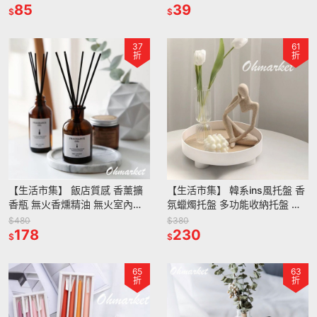
花瓶
85
39
$
$
37
61
折
折
【生活市集】 飯店質感 香薰擴
【生活市集】 韓系ins風托盤 香
香瓶 無火香燻精油 無火室內擴
氛蠟燭托盤 多功能收納托盤 拍
香瓶100ml 擴香棒 香氛 擴香 室
照道具 收納盤北歐風托盤水果盤
$480
$380
內擴香 芳香劑
178
香水小物收納
230
$
$
65
63
折
折