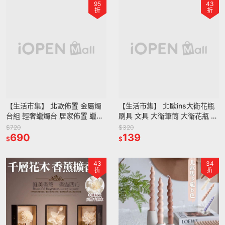
95
43
折
折
【生活市集】 北歐佈置 金屬燭
【生活市集】 北歐ins大衛花瓶
台組 輕奢蠟燭台 居家佈置 蠟燭
刷具 文具 大衛筆筒 大衛花瓶 筆
北歐 氣氛 浪漫 燭光晚餐 氣氛香
筒 化妝刷罐化妝台桌面收納網紅
$720
$320
氛蠟燭 告白
690
拍照拍照道具
139
$
$
43
34
折
折