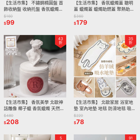
【生活市集】 不鏽鋼橢圓盤 首
【生活市集】 香氛蠟燭蓋 聰明
飾收納盤 收納托盤 香氛蠟燭工
蓋 蠟燭蓋 蠟燭助燃蓋 聚熱助燃
具盤 香薰蠟燭工具 收納盤首飾
香薰蠟燭 香氛工具 蠟燭配件 蠟
$160
$360
盤小托盤首飾置物托盤
99
燭工具 蠟燭裝飾
179
$
$
43
35
折
折
【生活市集】 香氛美學 北歐神
【生活市集】 北歐家居 浴室地
話雕像 椰子蠟 香氛蠟燭 天然精
墊 室內地墊 地毯 防滑地毯 吸水
油 香氛蠟燭 香薰蠟燭 大豆蠟擴
地毯 廁所地墊 腳踏墊防滑地墊
$480
$220
香交換禮物聖誕節
208
絨毛地毯
78
$
$
5
91