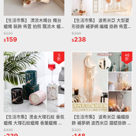
【生活市集】 漂流木燭台 燭台
【生活市集】 波希米亞 大型菱
蠟燭 裝飾 佈置 拍照 飄流木 蠟
形掛飾 補夢網 編織 掛飾 佈置
燭台 氣氛 浪漫
露營 北歐補夢網 交換禮物 婚禮
$220
$380
159
波希米亞
238
$
$
5
46
折
折
【生活市集】燙金大理石紋 香氛
【生活市集】 波希米亞 編織掛
蠟燭 大理石紋蠟燭 香薰蠟燭 大
飾 補夢網 波西米亞 牆壁掛飾 牆
理石蠟燭 天然精油大豆蠟香氛擴
壁裝飾 壁掛 掛毯 編織 掛飾佈置
$480
$320
香交換禮物
239
露營交換禮物
148