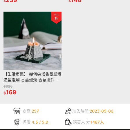
$
$
53
折
【生活市集】 幾何尖塔香氛蠟燭
造型蠟燭 香薰蠟燭 香氛擺件 蠟
燭設計裝飾 禮物 佈置 創意蠟燭
$320
擴香交換禮物
169
$
商品:
257
加入時間:
2023-05-06
評價:
4.5 / 5.0
購買人次:
1487人