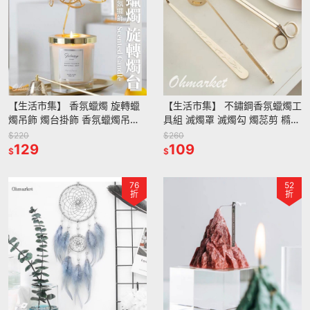
【生活市集】 香氛蠟燭 旋轉蠟
【生活市集】 不鏽鋼香氛蠟燭工
燭吊飾 燭台掛飾 香氛蠟燭吊飾
具組 滅燭罩 滅燭勾 燭蕊剪 橢圓
蠟燭座 旋轉燭台 蠟燭台 氣氛 香
盤 香氛蠟燭 香薰蠟燭 工具組 蠟
$220
$260
薰蠟燭 蠟燭裝飾
129
燭交換禮物
109
$
$
76
52
折
折