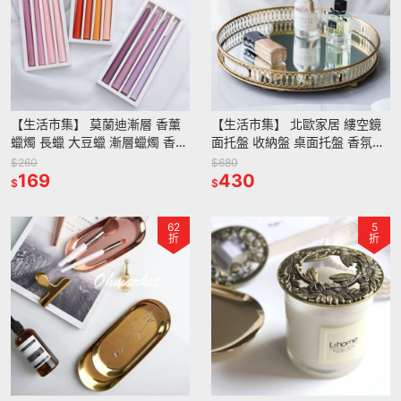
【生活市集】 莫蘭迪漸層 香薰
【生活市集】 北歐家居 縷空鏡
蠟燭 長蠟 大豆蠟 漸層蠟燭 香氛
面托盤 收納盤 桌面托盤 香氛蠟
香薰 蠟燭 北歐蠟燭台香氛蠟燭
燭 首飾盤 鏡面盤 首飾盤 水果盤
$260
$680
大豆蠟
169
桌面收納玻璃盤
430
$
$
62
5
折
折