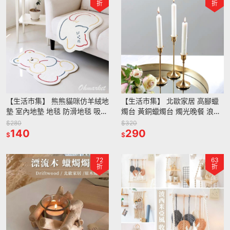
折
折
【生活市集】 熊熊貓咪仿羊絨地
【生活市集】 北歐家居 高腳蠟
墊 室內地墊 地毯 防滑地毯 吸水
燭台 黃銅蠟燭台 燭光晚餐 浪漫
地毯 廁所地墊 腳踏墊防滑地墊
氣氛 派對 蠟燭 北歐 燭台派對香
$280
$320
絨毛 地毯
140
氛蠟燭佈
290
$
$
72
63
折
折