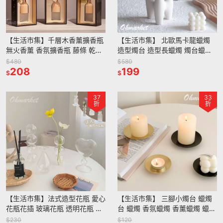
【生活市集】千層木香薰擴香瓶
【生活市集】 北歐馬卡龍蠟燭
無火香薰 香氛擴香瓶 藤條 乾燥
造型燭台 造型長蠟燭 燭台蠟燭
花擴香瓶擴香棒瓶薰香室內擴香
派對蠟燭餐桌佈置生日蠟燭佈置
$480
$580
環境除
208
燭光晚餐告白
199
$
$
37
33
折
折
【生活市集】法式造型花瓶 愛心
【生活市集】 三腳小燭台 蠟燭
花瓶花插 玻璃花瓶 透明花瓶 插
台 蠟燭 香氛蠟燭 香薰蠟燭 蠟燭
花瓶 玻璃擺件 桌面裝飾 乾燥花
座 蠟燭墊
$230
$120