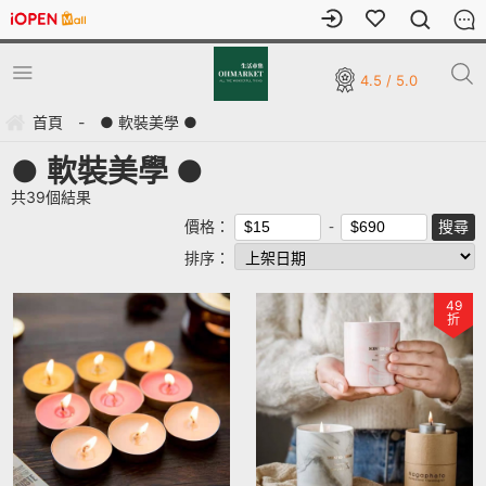
4.5 / 5.0
首頁
-
● 軟裝美學 ●
● 軟裝美學 ●
共
39
個結果
價格：
排序：
49
折