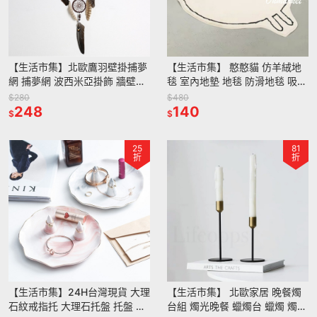
【生活市集】北歐鷹羽壁掛捕夢
【生活市集】 憨憨貓 仿羊絨地
網 捕夢網 波西米亞掛飾 牆壁掛
毯 室內地墊 地毯 防滑地毯 吸水
飾 牆壁佈置 北歐佈置 禮物 婚禮
地毯 廁所地墊腳踏墊防滑地墊絨
$280
$480
露營生日
248
毛地毯浴室
140
$
$
25
81
折
折
【生活市集】24H台灣現貨 大理
【生活市集】 北歐家居 晚餐燭
石紋戒指托 大理石托盤 托盤 金
台組 燭光晚餐 蠟燭台 蠟燭 燭台