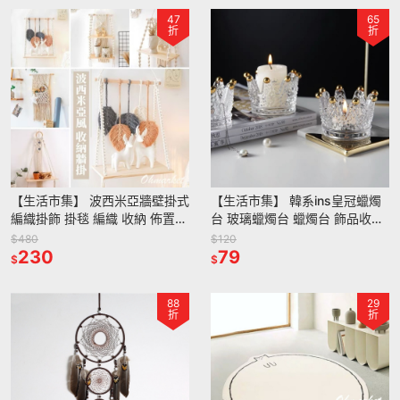
47
65
折
折
【生活市集】 波西米亞牆壁掛式
【生活市集】 韓系ins皇冠蠟燭
編織掛飾 掛毯 編織 收納 佈置
台 玻璃蠟燭台 蠟燭台 飾品收納
露營 北歐補夢網 波希米亞北歐
蠟燭 小物收納 桌面收納 拍照佈
$480
$120
壁掛 牆壁裝飾
230
置 禮物
79
$
$
88
29
折
折