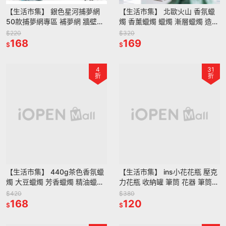
【生活市集】 銀色星河捕夢網
【生活市集】 北歐火山 香氛蠟
50款捕夢網專區 補夢網 牆壁掛
燭 香薰蠟燭 蠟燭 漸層蠟燭 造型
飾 房間佈置 生日禮物 掛飾露營
蠟燭 氣氛佈置 火山蠟燭 交換禮
$220
$320
佈置韓國
168
物 情人 設計
169
$
$
4
31
折
折
【生活市集】 440g茶色香氛蠟
【生活市集】 ins小花花瓶 壓克
燭 大豆蠟燭 芳香蠟燭 精油蠟燭
力花瓶 收納罐 筆筒 花器 筆筒收
香薰蠟燭擴香除臭香氛蠟燭交換
納罐造型花瓶桌面收納房間佈置
$420
$380
禮物聖誕節
168
拍照壓克力花
120
$
$