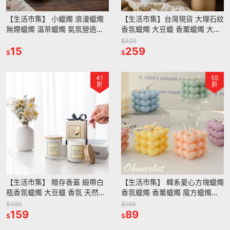
【生活市集】 小蠟燭 浪漫蠟燭
【生活市集】台灣現貨 大理石紋
無煙蠟燭 溫茶蠟燭 氣氛營造道
香氛蠟燭 大豆蠟 香薰蠟燭 大豆
具 環保無毒蠟燭無香味蠟燭封蠟
蠟燭 蠟燭 大理石蠟燭 香薰香氛
$520
火漆蠟火漆白蠟
15
擴香精油蠟燭交換禮物
259
$
$
41
55
折
折
【生活市集】 贈存香蓋 緞帶白
【生活市集】 韓系愛心方塊蠟燭
瓶香氛蠟燭 大豆蠟 香氛 天然精
香氛蠟燭 香薰蠟燭 魔方蠟燭方
油 香薰蠟燭 香氛蠟燭蠟燭存香
塊蠟燭奶酪火山蠟燭拍照佈置造
$380
$160
蓋擴香交換禮物
159
型蠟燭交換禮物
89
$
$