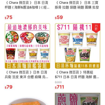
《 Chara 微百貨 》 日本 日清
《 Chara 微百貨 》 日本 三寶
杯麵 ( 海鮮&醬油&咖哩 ) ( 經典
豚骨 拉麵 袋麵 碗麵 團購 批發
杯 & BIG重量杯 )
75
59
$
$
71
折
《 Chara 微百貨 》日本 日清
《 Chara 微百貨 》特惠組
兵衛 豆皮 東洋 合體 麻糬 烏龍
$711 日本 日清 杯麵 海鮮 醬油
麵 碗麵 杯麵 明星 炒麵 杯飯 泡
咖哩 新加玻叻沙醬 蔥鹽 炭火雞
$999
麵 阿夫利
79
隨機11杯
711
$
$