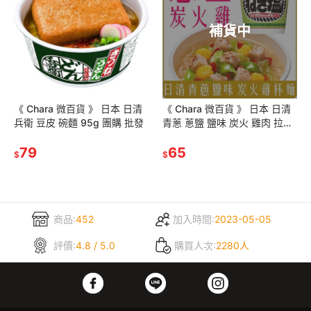
補貨中
《 Chara 微百貨 》 日本 日清
《 Chara 微百貨 》 日本 日清
兵衛 豆皮 碗麵 95g 團購 批發
青蔥 蔥鹽 鹽味 炭火 雞肉 拉麵
杯麵 76g 團購 批發
79
65
$
$
商品:
452
加入時間:
2023-05-05
評價:
4.8 / 5.0
購買人次:
2280人