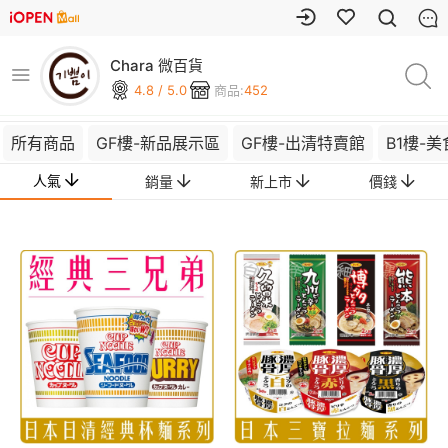
Chara 微百貨
4.8 / 5.0
商品:
452
所有商品
GF樓-新品展示區
GF樓-出清特賣館
B1樓-
人氣
銷量
新上市
價錢