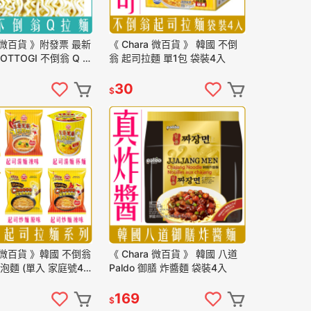
a 微百貨 》附發票 最新
《 Chara 微百貨 》 韓國 不倒
OTTOGI 不倒翁 Q 拉
翁 起司拉麵 單1包 袋裝4入
單入 5入 細 粗 Q拉
30
$
a 微百貨 》韓國 不倒翁
《 Chara 微百貨 》 韓國 八道
 泡麵 (單入 家庭號4
Paldo 御膳 炸醬麵 袋裝4入
必備 芝士 乳酪 起司拉
169
$