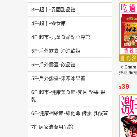
3F-超市-異國甜品館
4F-超市-零食館
4F-超市-兒童食品點心專館
5F-戶外露臺-沖泡飲館
5F-戶外露臺-飲品館
《 Char
浣熊 香辣
5F-戶外露臺-果凍冰果室
裝 團購 
39
$
6F-超市-健康美食館-麥片 堅果 果
乾
6F-健康補給館-維他命 酵素 乳酸菌
7F-居家清潔用品館