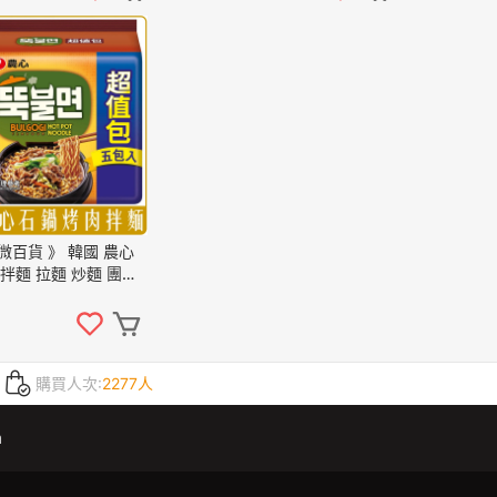
a 微百貨 》 韓國 農心
 拌麵 拉麵 炒麵 團購
購買人次:
2277人
m