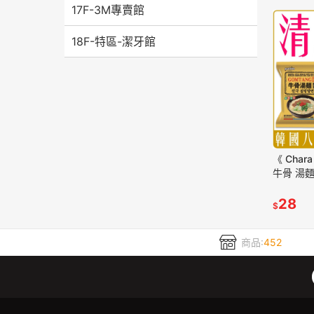
17F-3M專賣館
18F-特區-潔牙館
《 Cha
牛骨 湯麵
PALDO
28
$
商品:
452