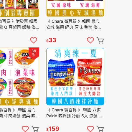
a微百貨 》附發票 韓國
《 Chara 微百貨 》韓國 農心
醬 Q 真起司 螃蟹 海
安城 湯麵 經典 原味 香辣 海鮮
司 拉麵 烏龍 牡蠣 泡
炒碼 露營 特價 安城湯麵 團購
批發
33
$
38
折
a 微百貨 》 韓國 農心
《 Chara 微百貨 》 韓國 八道
肉 牛肉湯麵 泡菜 辣
Paldo 辣拌麵 冷麵 5入 涼麵 涼
 泡麵 辣牛肉湯 團購
拌麵 乾拌麵
159
$