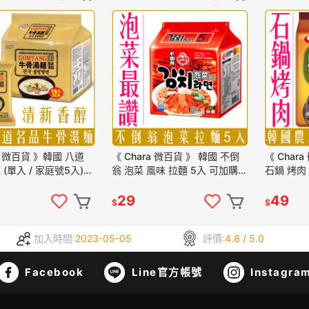
ra 微百貨 》韓國 八道
《 Chara 微百貨 》 韓國 不倒
《 Char
 (單入 / 家庭號5入)
翁 泡菜 風味 拉麵 5入 可加購
石鍋 烤肉
 團購 批發
東遠 泡菜罐頭 絕配
批發
29
49
$
$
加入時間:
2023-05-05
評價:
4.8 / 5.0
Facebook
Line官方帳號
Instagra