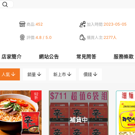
商品:
452
加入時間:
2023-05-05
評價:
4.8 / 5.0
購買人次:
2277人
店家簡介
網站公告
常見問答
服務條款
人氣
銷量
新上市
價錢
92
折
補貨中