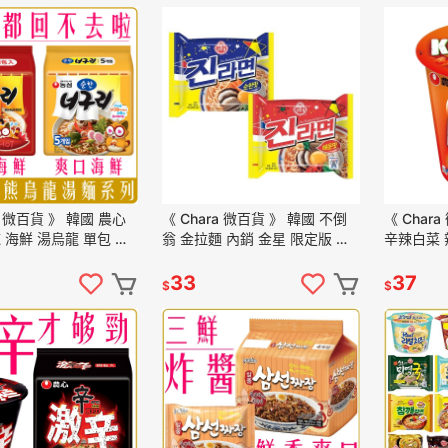
a 微百貨 》 韓國 農心
《 Chara 微百貨 》 韓國 不倒
《 Char
 海鮮 湯烏龍 單包 袋
翁 金拉麵 內銷 金星 限定版 辣
辛辣白菜 
批發
味 單1包 120g 團購 批發
團購 批發
33
37
$
$