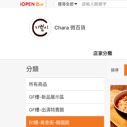
Chara 微百貨
店家分類
分類
排序
所有商品
GF樓-新品展示區
GF樓-出清特賣館
B1樓-美食街-韓國館