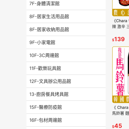
7F-身體清潔館
8F-居家生活用品館
《Char
辣 激辛 
8F-居家收納用品館
裝 團購 
139
$
9F-小家電館
10F-3C周邊館
11F-歡樂玩具館
12F-文具辦公用品館
13-廚房餐具烤具館
15F-醫療防疫館
《 Cha
馬鈴薯 麵
團購 批發
16F-包材周邊館
45
$