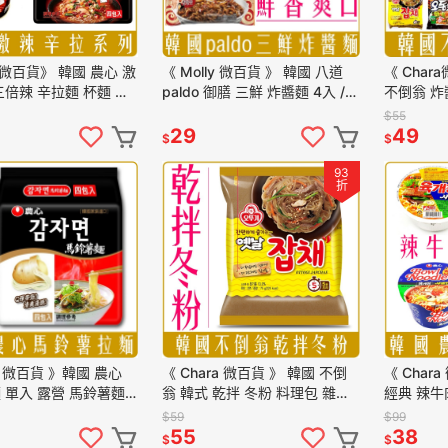
a 微百貨》 韓國 農心 激
《 Molly 微百貨 》 韓國 八道
《 Char
三倍辣 辛拉麵 杯麵 袋
paldo 御膳 三鮮 炸醬麵 4入 /
不倒翁 炸
批發
袋 單包 美食 即食 團購 批發
帶 炒碼 起
$55
菜 金拉麵
29
49
$
$
93
折
ra 微百貨 》韓國 農心
《 Chara 微百貨 》 韓國 不倒
《 Char
 單入 露營 馬鈴薯麵
翁 韓式 乾拌 冬粉 料理包 雜菜
經典 辣牛
 拉麵 泡麵
快速 料理 炒冬粉
白菜 碗麵
$59
$99
碗麵
55
38
$
$