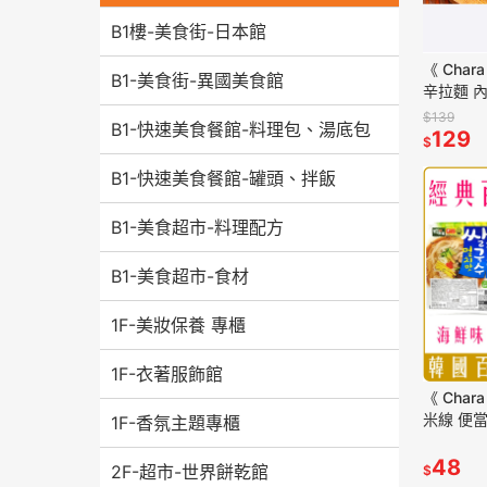
B1樓-美食街-日本館
《 Char
B1-美食街-異國美食館
辛拉麵 
$139
B1-快速美食餐館-料理包、湯底包
129
$
B1-快速美食餐館-罐頭、拌飯
B1-美食超市-料理配方
B1-美食超市-食材
1F-美妝保養 專櫃
1F-衣著服飾館
《 Char
米線 便當
1F-香氛主題專櫃
便當盒 造
48
2F-超市-世界餅乾館
$