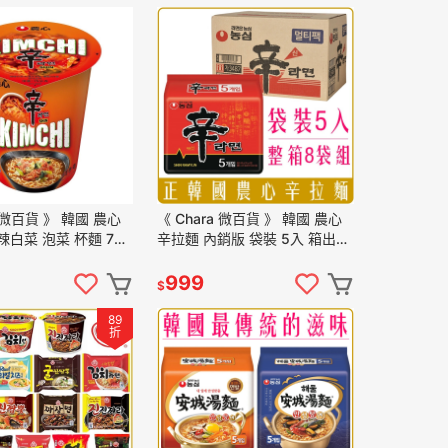
a 微百貨 》 韓國 農心
《 Chara 微百貨 》 韓國 農心
辣白菜 泡菜 杯麵 75g
辛拉麵 內銷版 袋裝 5入 箱出8
 杯裝
袋 團購 批發
999
$
89
折