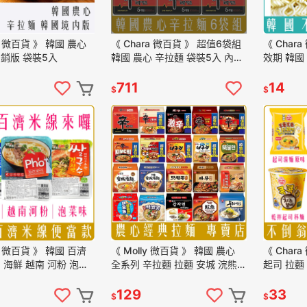
a 微百貨 》 韓國 農心
《 Chara 微百貨 》 超值6袋組
《 Char
內銷版 袋裝5入
韓國 農心 辛拉麵 袋裝5入 內銷
效期 韓國 
版 6袋共30小包 711限定
麵 純麵條 
麵
711
14
$
$
a 微百貨 》 韓國 百濟
《 Molly 微百貨 》 韓國 農心
《 Char
 海鮮 越南 河粉 泡菜
全系列 辛拉麵 拉麵 安城 浣熊
起司 拉麵
型 團購 批發 麵線
炸醬 炒碼 部隊鍋 炸王
入) 露營 
麵
129
33
$
$