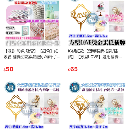
【派對 彩色 吸管】【銀色】紙
IG網紅款【蛋糕裝飾插牌/插
吸管 翻糖甜點桌婚禮小物杯子蛋
旗】【方型LOVE】適用翻糖甜
糕插牌吸管裝飾拍照下午茶惠爾
點桌婚禮小物杯子吸管裝飾拍照
通翻糖珠光粉泰勒粉色膏色粉針
50
下午茶惠爾通蛋白粉wilton翻糖
65
$
$
筆