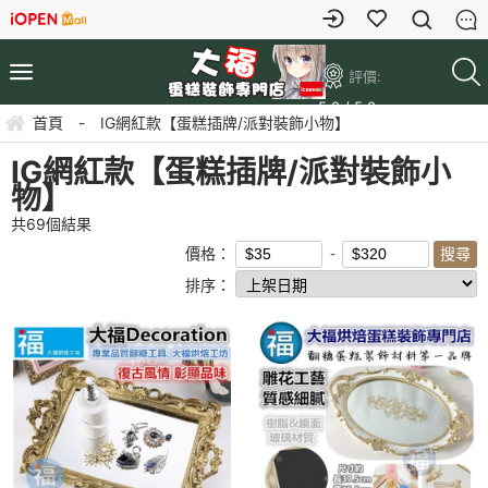
評價:
5.0 / 5.0
首頁
-
IG網紅款【蛋糕插牌/派對裝飾小物】
IG網紅款【蛋糕插牌/派對裝飾小
物】
共
69
個結果
價格：
排序：