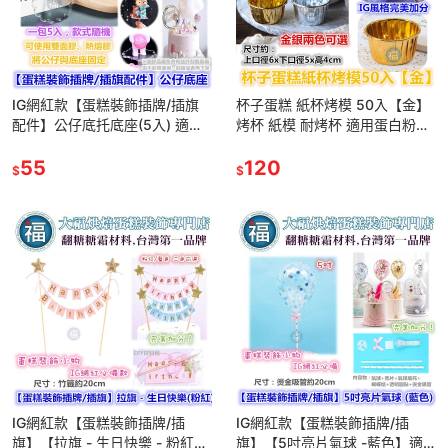
IG網紅款【蛋糕裝飾插牌/插旗
杯子蛋糕 紙杯烤模 50入【金】
配件】公仔底托底座(5入) 適用
烤杯 紙模 耐烤杯 適用蛋白粉色
翻糖甜點桌婚禮小物杯子吸管裝
膏塑糖翻糖霜餅乾預拌粉銀珠糖
飾拍照下午茶惠爾通蛋白粉
55
珠光色粉蕾絲粉金漆銀漆噴槍組
120
$
$
IG網紅款【蛋糕裝飾插牌/插
IG網紅款【蛋糕裝飾插牌/插
旗】【拉旗 - 生日快樂 - 粉紅】
旗】【5吋亮片氣球 -藍色】適