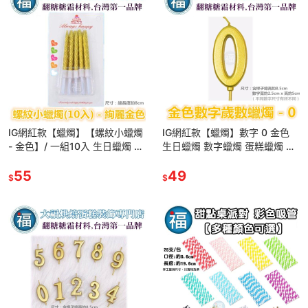
IG網紅款【蠟燭】【螺紋小蠟燭
IG網紅款【蠟燭】數字 0 金色
- 金色】/ 一組10入 生日蠟燭 蛋
生日蠟燭 數字蠟燭 蛋糕蠟燭 歲
糕蠟燭 歲數蠟燭 蛋糕裝飾 派對
數蠟燭 蛋糕裝飾 派對慶生 數字
慶生 蠟燭 鍍金
55
0蠟燭
49
$
$