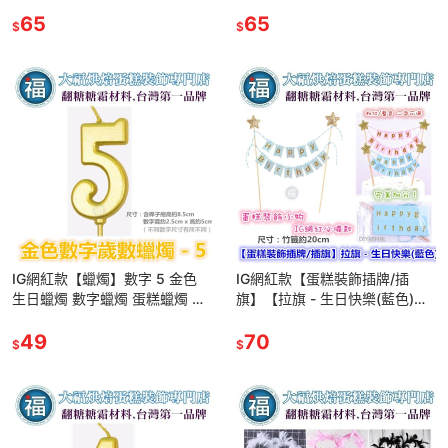
適用翻糖甜點桌婚禮小物杯子吸
用翻糖甜點桌婚禮小物杯子吸管
管裝飾拍照下午茶惠爾通蛋白粉
65
裝飾拍照下午茶惠爾通蛋白粉
65
$
$
IG網紅款【蠟燭】數字 5 金色
IG網紅款【蛋糕裝飾插牌/插
生日蠟燭 數字蠟燭 蛋糕蠟燭 歲
旗】【拉旗 - 生日快樂(藍色)】
數蠟燭 蛋糕裝飾 派對慶生 數字
適用翻糖甜點桌婚禮小物杯子吸
5蠟燭
49
管裝飾拍照下午茶惠爾通蛋白粉
70
$
$