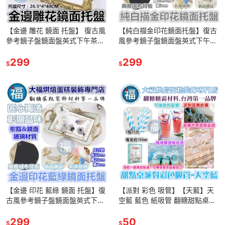
【金邊 雕花 鏡面 托盤】 復古風
【純白描金印花鏡面托盤】復古
參考鏡子盤鏡面盤英式下午茶三
風參考鏡子盤鏡面盤英式下午茶
層架下午茶盤點心架蛋糕架婚禮
三層架下午茶盤點心蛋糕架婚禮
布置翻糖惠爾通蛋白粉色膏
299
布置翻糖惠爾通Wilton蛋白粉色
299
$
$
膏
【金邊 印花 藍綠 鏡面 托盤】復
【派對 彩色 吸管】【天藍】天
古風參考鏡子盤鏡面盤英式下午
空藍 藍色 紙吸管 翻糖甜點桌婚
茶三層架下午茶盤點心蛋糕架婚
禮小物杯子蛋糕插牌吸管裝飾拍
禮布置翻糖蛋白粉色膏
299
照下午茶惠爾通翻糖色膏色粉
50
$
$