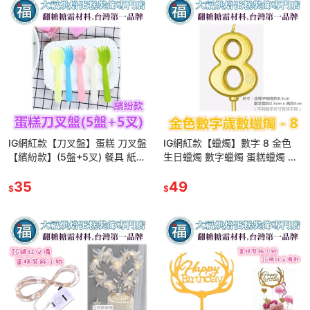
IG網紅款【刀叉盤】蛋糕 刀叉盤
IG網紅款【蠟燭】數字 8 金色
【繽紛款】(5盤+5叉) 餐具 紙盤
生日蠟燭 數字蠟燭 蛋糕蠟燭 歲
餐具組 蛋糕餐盤 派對慶生 一次
數蠟燭 蛋糕裝飾 派對慶生 數字
性 免洗餐具
35
8蠟燭
49
$
$