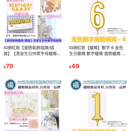
IG網紅款【蛋糕裝飾插牌/插
IG網紅款【蠟燭】數字 6 金色
旗】【燙金生日快樂字母蠟燭】
生日蠟燭 數字蠟燭 蛋糕蠟燭 歲
適用翻糖甜點桌婚禮小物杯子吸
數蠟燭 蛋糕裝飾 派對慶生 數字
管裝飾拍照下午茶惠爾通蛋白粉
70
6蠟燭
49
$
$