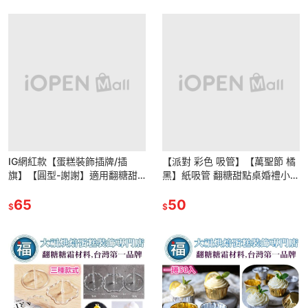
IG網紅款【蛋糕裝飾插牌/插
【派對 彩色 吸管】【萬聖節 橘
旗】【圓型-謝謝】適用翻糖甜
黑】紙吸管 翻糖甜點桌婚禮小物
點桌婚禮小物杯子吸管裝飾拍照
杯子蛋糕插牌吸管裝飾拍照下午
下午茶惠爾通蛋白粉wilton翻糖
65
茶惠爾通翻糖珠光粉泰勒粉
50
$
$
珠