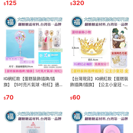
物杯子吸管裝飾拍照
125
婚禮小物裝飾拍照下午茶
320
$
$
IG網紅款【蛋糕裝飾插牌/插
【台灣現貨】IG網紅款【蛋糕裝
旗】【5吋亮片氣球 -粉紅】適
飾插牌/插旗】【公主小皇冠 -
用翻糖甜點桌婚禮小物杯子吸管
金】王冠 皇冠 適用翻糖甜點桌
裝飾拍照下午茶惠爾通蛋白粉
70
婚禮小物杯子吸管裝飾拍照
60
$
$