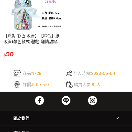
【派對 彩色 吸管】【綜合】紙
吸管(顏色款式隨機) 翻糖甜點桌
婚禮小物杯子蛋糕插牌吸管裝飾
拍照惠爾通翻糖色膏色粉針筆
50
$
商品:
1728
加入時間:
2023-05-04
評價:
5.0 / 5.0
購買人次:
82人
關於我們