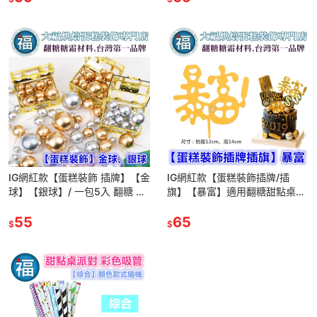
IG網紅款【蛋糕裝飾 插牌】【金
IG網紅款【蛋糕裝飾插牌/插
球】【銀球】/ 一包5入 翻糖 蛋
旗】【暴富】適用翻糖甜點桌婚
糕 擺件 插件 配件 拉旗 甜品台
禮小物杯子吸管裝飾拍照下午茶
2cm 4cm
55
惠爾通蛋白粉wilton翻糖
65
$
$