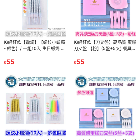
IG網紅款【蠟燭】【螺紋小蠟燭
IG網紅款【刀叉盤】高品質 蛋糕
- 銀色】/ 一組10入 生日蠟燭 蛋
刀叉盤 【粉】(5盤+5叉) 餐具
糕蠟燭 歲數蠟燭 派對慶生 蠟燭
紙盤 餐具組 蛋糕餐盤 派對慶生
鍍金 鍍銀 燙金
55
一次性 免洗餐具
55
$
$