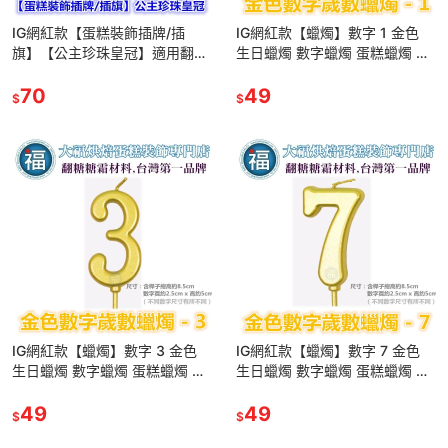
IG網紅款【蛋糕裝飾插牌/插
IG網紅款【蠟燭】數字 1 金色
旗】【公主珍珠皇冠】適用翻糖
生日蠟燭 數字蠟燭 蛋糕蠟燭 歲
甜點桌婚禮小物杯子吸管裝飾拍
數蠟燭 蛋糕裝飾 派對慶生 數字
照下午茶惠爾通蛋白粉wilton翻
70
1蠟燭
49
$
$
糖
IG網紅款【蠟燭】數字 3 金色
IG網紅款【蠟燭】數字 7 金色
生日蠟燭 數字蠟燭 蛋糕蠟燭 歲
生日蠟燭 數字蠟燭 蛋糕蠟燭 歲
數蠟燭 蛋糕裝飾 派對慶生 數字
數蠟燭 蛋糕裝飾 派對慶生 數字
3蠟燭
49
7蠟燭
49
$
$