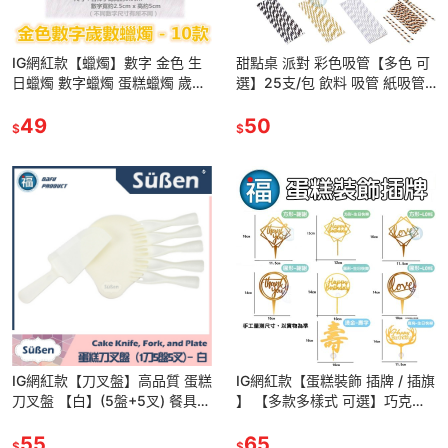
IG網紅款【蠟燭】數字 金色 生
甜點桌 派對 彩色吸管【多色 可
日蠟燭 數字蠟燭 蛋糕蠟燭 歲數
選】25支/包 飲料 吸管 紙吸管
蠟燭 蛋糕裝飾 派對慶生 數字
聚會 生日派對 甜品裝飾 婚禮 節
0123456789
49
慶 餐具 紙吸管
50
$
$
IG網紅款【刀叉盤】高品質 蛋糕
IG網紅款【蛋糕裝飾 插牌 / 插旗
刀叉盤 【白】(5盤+5叉) 餐具
】 【多款多樣式 可選】巧克力
紙盤 餐具組 蛋糕餐盤 派對慶生
生日 蛋糕 派對 字母 文字 蛋糕
一次性 免洗餐具
55
插牌 插件
65
$
$