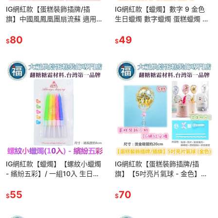
IG網紅款【蛋糕裝飾插牌/插
IG網紅款【蠟燭】數字 9 金色
旗】中國風鳳凰團扇流蘇 適用翻
生日蠟燭 數字蠟燭 蛋糕蠟燭 歲
糖甜點桌婚禮小物杯子吸管裝飾
數蠟燭 蛋糕裝飾 派對慶生 數字
拍照下午茶惠爾通蛋白粉
80
9蠟燭
49
$
$
IG網紅款【蠟燭】【螺紋小蠟燭
IG網紅款【蛋糕裝飾插牌/插
- 繽紛五彩】/ 一組10入 生日蠟
旗】【5吋亮片氣球 - 金色】適
燭 蛋糕蠟燭 歲數蠟燭 蛋糕裝飾
用翻糖甜點桌婚禮小物杯子吸管
派對慶生 蠟燭
55
裝飾拍照下午茶惠爾通蛋白粉
70
$
$