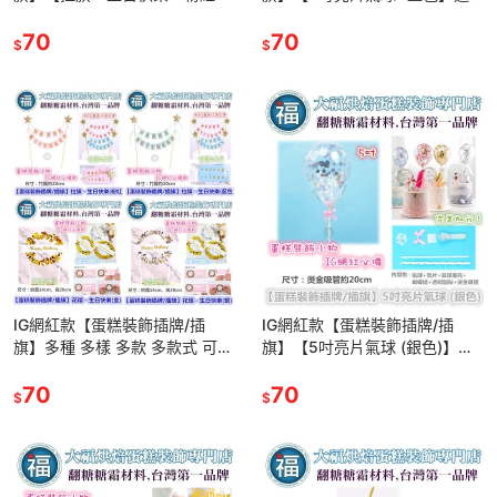
適用翻糖甜點桌婚禮小物杯子吸
用翻糖甜點桌婚禮小物杯子吸管
管裝飾拍照下午茶惠爾通蛋白粉
70
裝飾拍照下午茶惠爾通蛋白粉
70
$
$
IG網紅款【蛋糕裝飾插牌/插
IG網紅款【蛋糕裝飾插牌/插
旗】多種 多樣 多款 多款式 可選
旗】【5吋亮片氣球 (銀色)】適
使用在糖霜餅乾切模大福翻糖蛋
用翻糖甜點桌婚禮小物杯子吸管
糕蛋白粉巧克力油性色粉色
70
裝飾拍照下午茶惠爾通蛋白粉
70
$
$