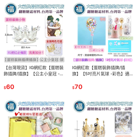
【台灣現貨】IG網紅款【蛋糕裝
IG網紅款【蛋糕裝飾插牌/插
飾插牌/插旗】【公主小皇冠 -
旗】【5吋亮片氣球 -彩色】適
銀色】王冠 皇冠 適用翻糖甜點
用翻糖甜點桌婚禮小物杯子吸管
桌婚禮小物杯子吸管裝飾拍照
60
裝飾拍照下午茶惠爾通蛋白粉
70
$
$