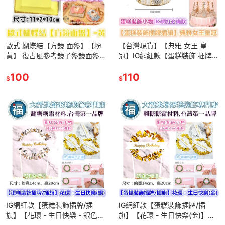
歐式 蝴蝶結【方鏡 面盤】【粉
【台灣現貨】【典雅 女王 皇
黃】 復古風參考鏡子盤鏡面盤英
冠】IG網紅款【蛋糕裝飾 插牌/
式下午茶三層架下午茶盤點心蛋
插旗】王冠 適用翻糖甜點桌婚禮
糕架婚禮布置惠爾通蛋白粉
100
小物杯子吸管裝飾拍照
110
$
$
IG網紅款【蛋糕裝飾插牌/插
IG網紅款【蛋糕裝飾插牌/插
旗】【花環 - 生日快樂 - 銀色】
旗】【花環 - 生日快樂(金)】適