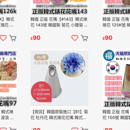
6K】韓式
韓國 正版 花嘴【#143】韓式裱
韓國 正版 花嘴
玫瑰花 花
花 143號 韓國製 菊花 小雛菊 大
裱花 125K號 
af Tip
麗花 多肉植物 擠花 Korea Tip
瓣 擠花 Korea R
90
90
$
$
】韓式裱
【現貨】韓國原裝進口【81】菊
韓國 正版 花嘴
 波浪 擠
花 牡丹花 韓式裱花花嘴 韓式擠
花 150號 韓國
tal Tip
花 韓國裱花 韓國擠花 糖霜擠花
口花嘴 擠花 Kore
韓式花嘴 81號花嘴