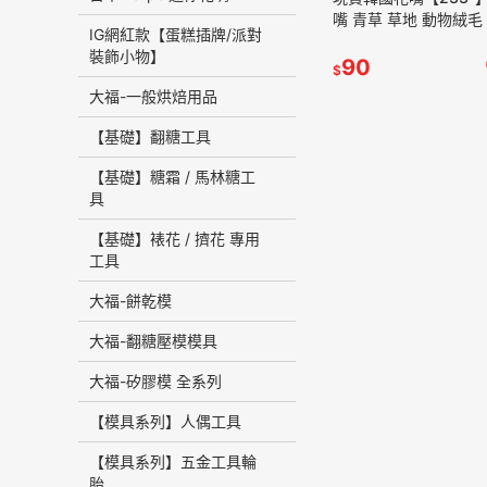
嘴 青草 草地 動物絨毛
IG網紅款【蛋糕插牌/派對
韓式花嘴 233花嘴 草
裝飾小物】
90
$
大福-一般烘焙用品
【基礎】翻糖工具
【基礎】糖霜 / 馬林糖工
具
【基礎】裱花 / 擠花 專用
工具
大福-餅乾模
大福-翻糖壓模模具
大福-矽膠模 全系列
【模具系列】人偶工具
【模具系列】五金工具輪
胎