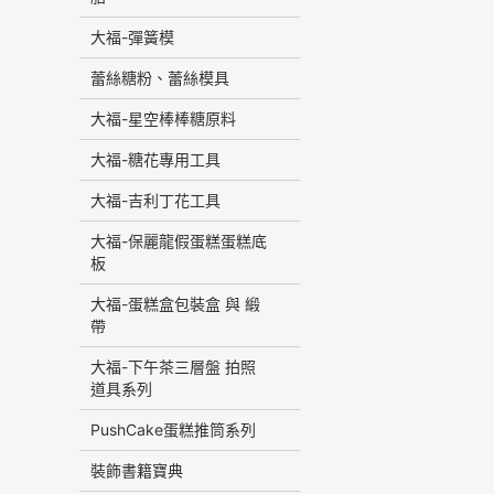
大福-彈簧模
蕾絲糖粉、蕾絲模具
大福-星空棒棒糖原料
大福-糖花專用工具
大福-吉利丁花工具
大福-保麗龍假蛋糕蛋糕底
板
大福-蛋糕盒包裝盒 與 緞
帶
大福-下午茶三層盤 拍照
道具系列
PushCake蛋糕推筒系列
裝飾書籍寶典