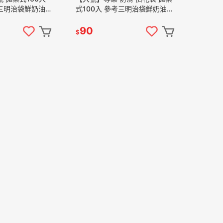
三明治袋鮮奶油擠
式100入 參考三明治袋鮮奶油擠
國花嘴蛋糕轉台蛋
花韓式裱花韓國花嘴蛋糕轉台蛋
筆
白粉食用色素筆
90
$