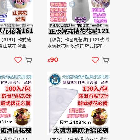
【#161】韓式裱
【現貨】韓國原裝進口 121號 彎
國製 山茶花 彎曲花
水滴狀花嘴 玫瑰花 韓式裱花花
瓣 擠花 左手花嘴
嘴 韓式擠花 韓國裱花 韓國擠花
糖霜擠花 韓式花嘴
90
$
 拋棄式100入
【大號】專業 防滑 擠花袋 拋棄