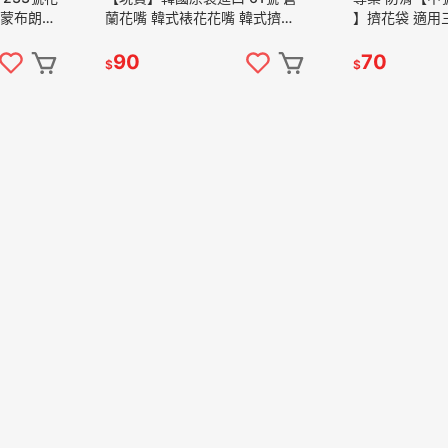
 蒙布朗
蘭花嘴 韓式裱花花嘴 韓式擠花
】擠花袋 適用
地花嘴
糖霜擠花 韓式花嘴 61號花嘴 彎
花韓式裱花韓
型水滴花瓣
白粉食用色素
90
70
$
$