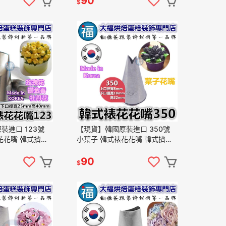
90
$
裝進口 123號
【現貨】韓國原裝進口 350號
花花嘴 韓式擠花
小葉子 韓式裱花花嘴 韓式擠花
擠花 糖霜擠花 韓
韓國裱花 韓國擠花 糖霜擠花 鮮
花嘴
奶油 韓式花嘴 葉子花嘴
90
$