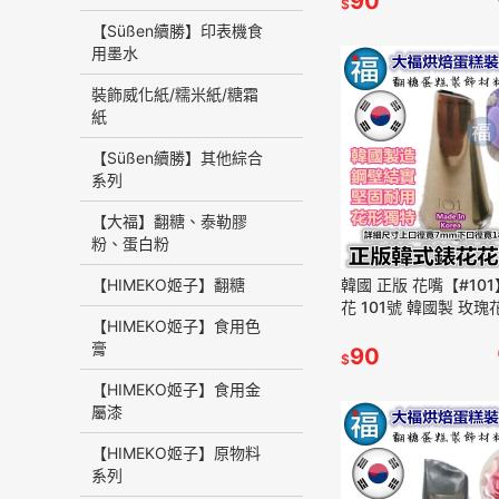
90
$
【Süßen續勝】印表機食
用墨水
裝飾威化紙/糯米紙/糖霜
紙
【Süßen續勝】其他綜合
系列
【大福】翻糖、泰勒膠
粉、蛋白粉
【HIMEKO姬子】翻糖
韓國 正版 花嘴【#10
花 101號 韓國製 玫瑰
【HIMEKO姬子】食用色
瓣花 擠花 花嘴 Korea R
膏
90
$
【HIMEKO姬子】食用金
屬漆
【HIMEKO姬子】原物料
系列