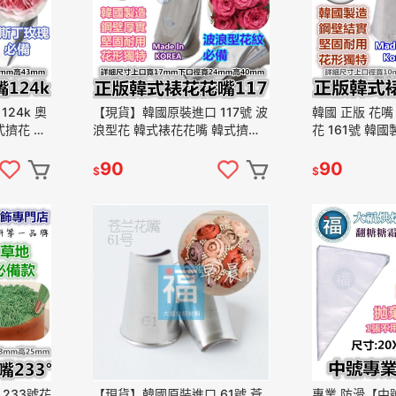
24k 奧
【現貨】韓國原裝進口 117號 波
韓國 正版 花嘴
式擠花 韓
浪型花 韓式裱花花嘴 韓式擠花
花 161號 韓
擠花 韓式
韓國裱花 韓國擠花 糖霜擠花 韓
瓣 彎型水滴花
式花嘴 117號花嘴
Tip
90
90
$
$
233號花
【現貨】韓國原裝進口 61號 蒼
專業 防滑【中號