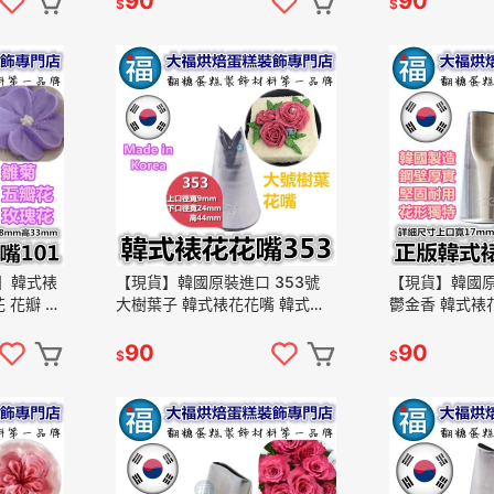
90
90
$
$
1】韓式裱
【現貨】韓國原裝進口 353號
【現貨】韓國原
花 花瓣 五
大樹葉子 韓式裱花花嘴 韓式擠
鬱金香 韓式裱
ose Tip
花 韓國裱花 韓國擠花 韓式花嘴
韓國裱花 韓國
葉子花嘴 353花嘴
式花嘴 123號
90
90
$
$