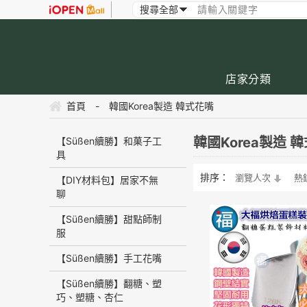
店家分類
首頁
-
韓國Korea製造 韓式花嘴
韓國Korea製造 
【Süßen續勝】和菓子工
具
排序：
瀏覽人次
熱
【DIY材料包】居家不無
聊
【Süßen續勝】甜點師制
服
【Süßen續勝】手工花嘴
【Süßen續勝】翻糖、塑
巧、塑糖、杏仁