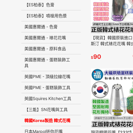
【ES柏泰】色膏
【ES柏泰】噴槍用色漿
美國惠爾通 - 色膏
美國惠爾通 - 裱花花嘴
【現貨】韓國原裝進口 1
斯汀 韓式裱花花嘴 韓
美國惠爾通 - 原料食品
國裱花 韓國擠花 糖霜
花嘴 124K號
90
$
美國惠爾通 - 蛋糕裝飾工
具
英國PME - 頂級拉線花嘴
英國PME - 蛋糕裝飾工具
英國Squires Kitchen工具
【三能】SN花嘴與工具
韓國Korea製造 韓式花嘴
日本Marpol迷你花嘴
現貨韓國花嘴【233°】