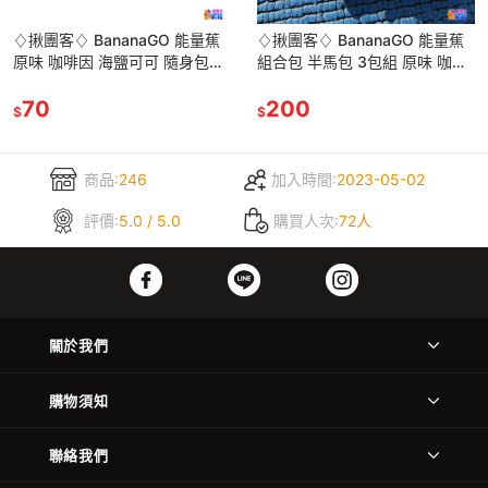
♢揪團客♢ BananaGO 能量蕉
♢揪團客♢ BananaGO 能量蕉
原味 咖啡因 海鹽可可 隨身包
組合包 半馬包 3包組 原味 咖啡
32g/包 香蕉萃取 純天然能量
因 海鹽可可 BananaGo
70
200
$
$
商品:
246
加入時間:
2023-05-02
評價:
5.0 / 5.0
購買人次:
72人
關於我們
購物須知
聯絡我們