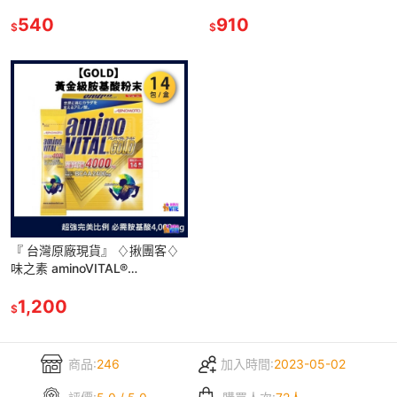
Sports】胺基酸運動機能飲
專業級胺基酸粉末 BCAA
540
910
$
$
『 台灣原廠現貨』 ♢揪團客♢
味之素 aminoVITAL®
【GOLD】黃金級 胺基酸 粉末
黃金級胺基酸
1,200
$
商品:
246
加入時間:
2023-05-02