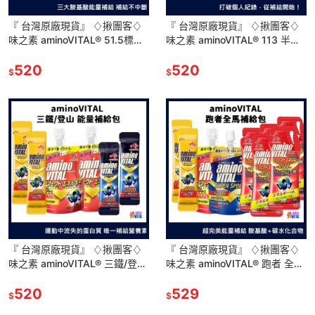
『 台灣原廠現貨』 ♢揪團客♢
『 台灣原廠現貨』 ♢揪團客♢
味之素 aminoVITAL® 51.5標鐵
味之素 aminoVITAL® 113 半超
補給包 馬拉松 登山補給 飛輪 三
鐵補給包 路跑 三鐵 補給 修復蛋
鐵
520
白 能量
520
$
$
『 台灣原廠現貨』 ♢揪團客♢
『 台灣原廠現貨』 ♢揪團客♢
味之素 aminoVITAL® 三鐵/登山
味之素 aminoVITAL® 跑者 全馬
能量補給包 登山 單車補給 三鐵
補給包 跑步 馬拉松 能量補給 鐵
超馬 自行
520
人補給
529
$
$