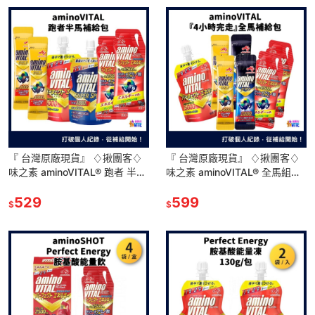
『 台灣原廠現貨』 ♢揪團客♢
『 台灣原廠現貨』 ♢揪團客♢
味之素 aminoVITAL® 跑者 半馬
味之素 aminoVITAL® 全馬組合
補給包 跑馬 能量補給 跑步補給
包 全馬包 『4小時完走』全馬
運動修復蛋白
529
599
$
$