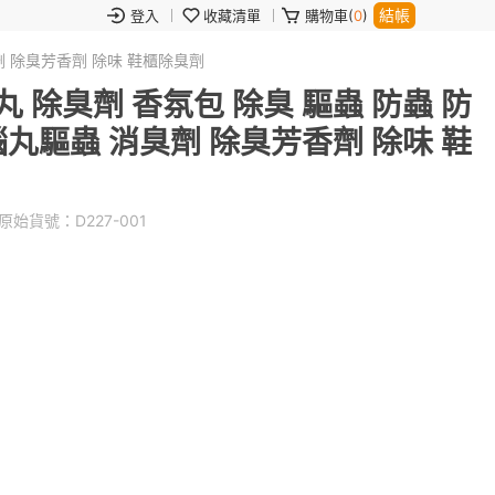
結帳
登入
收藏清單
購物車(
0
)
劑 除臭芳香劑 除味 鞋櫃除臭劑
 除臭劑 香氛包 除臭 驅蟲 防蟲 防
腦丸驅蟲 消臭劑 除臭芳香劑 除味 鞋
原始貨號：
D227-001