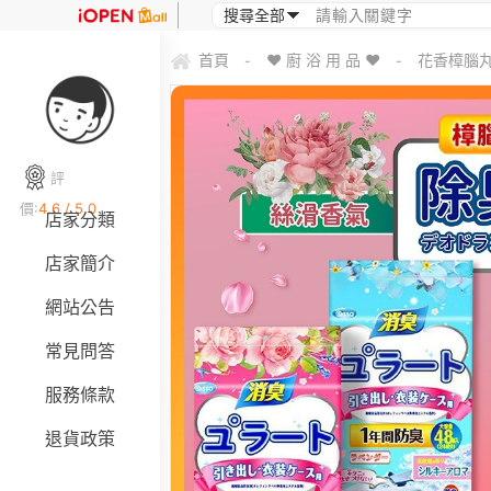
首頁
♥ 廚 浴 用 品 ♥
花香樟腦丸
-
-
評
價:
4.6 / 5.0
店家分類
店家簡介
網站公告
常見問答
服務條款
退貨政策