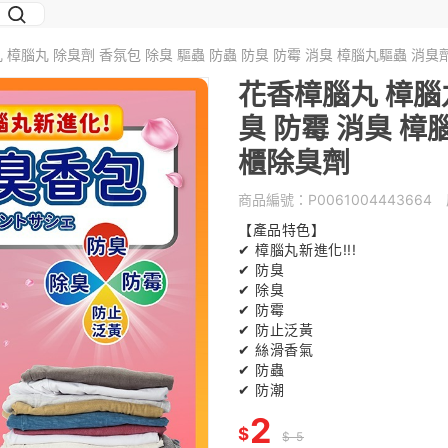
 樟腦丸 除臭劑 香氛包 除臭 驅蟲 防蟲 防臭 防霉 消臭 樟腦丸驅蟲 消臭
花香樟腦丸 樟腦丸
臭 防霉 消臭 樟
櫃除臭劑
商品編號：
P0061004443664
【產品特色】
✔ 樟腦丸新進化!!!
✔ 防臭
✔ 除臭
✔ 防霉
✔ 防止泛黃
✔ 絲滑香氣
✔ 防蟲
✔ 防潮
2
$
$ 5