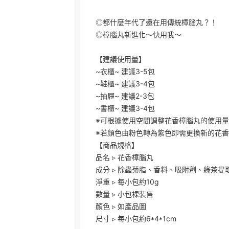
◎都什麼年代了還在用傳統樟腦丸？！
◎樟腦丸新進化～快用我～
【建議使用量】
~衣櫃~ 建議3-5包
~鞋櫃~ 建議3-4包
~抽屜~ 建議2-3包
~書櫃~ 建議3-4包
※可根據使用空間調整花香樟腦丸的使用量
※若顏色由粉色轉為紫色即需更換新的花
【商品規格】
品名 ▹ 花香樟腦丸
成分 ▹ 除蟲菊脂、香料、吸附劑、綠茶提
淨重 ▹ 每小包約10g
數量 ▹ 小包裸裝售
顏色 ▹ 如產品圖
尺寸 ▹ 每小包約6*4*1cm