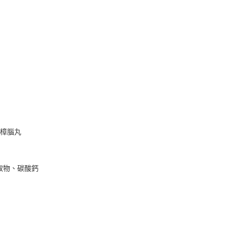
香樟腦丸
取物、碳酸鈣