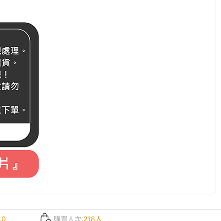
.0
購買人次:
218人