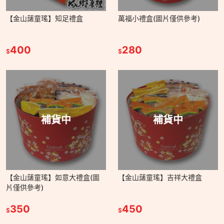
【金山藷童瑤】知足禮盒
萬福小禮盒(圖片僅供參考)
400
280
$
$
補貨中
補貨中
【金山藷童瑤】如意大禮盒(圖
【金山藷童瑤】吉祥大禮盒
片僅供參考)
350
450
$
$