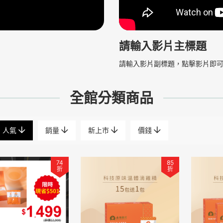
請輸入影片主標題
請輸入影片副標題，點擊影片即
全館分類商品
人氣
銷量
新上市
價錢
74
85
折
折