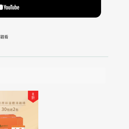
可觀看
8
折