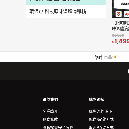
環保包 科技原味溫體滴雞精
【限時購
味溫體滴雞
(常溫)
$2,000
1,49
$
商品:
10
關於我們
購物須知
企業簡介
購物流程說明
服務條款
配送/取貨方式
隱私權與安全策略
取消/退貨方式