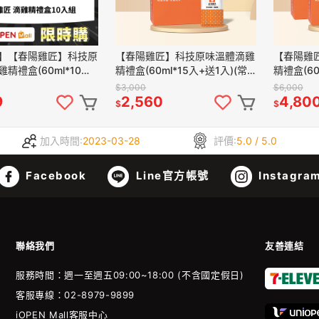
】【春陽雞匠】科技原
【春陽雞匠】科技原味溫體滴雞
【春陽雞
精禮盒(60ml*10入)
精禮盒(60ml*15入+送1入)(常
精禮盒(60
溫)
溫)
$3,000
$6,000
9
2,560
4,80
$
$
加入時間:
2023-03-28
評價:
5.0 / 5.0
Facebook
Line官方帳號
Instagra
聯絡我們
友善連結
服務時間：週一至週五09:00~18:00 (不含國定假日)
客服專線：02-8979-9899
iOPEN Mall客服中心