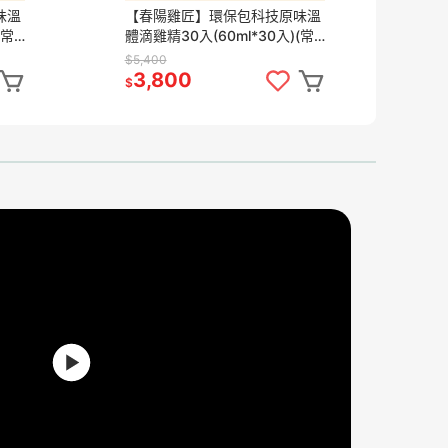
味溫
【春陽雞匠】環保包科技原味溫
【
(常
體滴雞精30入(60ml*30入)(常
精
溫)
$5,400
$6
3,800
5
$
$