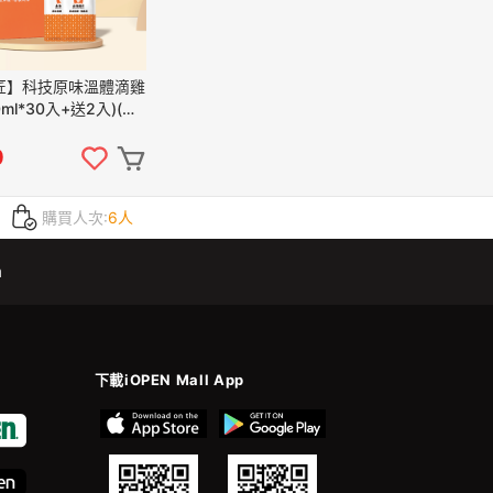
匠】科技原味溫體滴雞
ml*30入+送2入)(常
0
購買人次:
6人
m
下載iOPEN Mall App