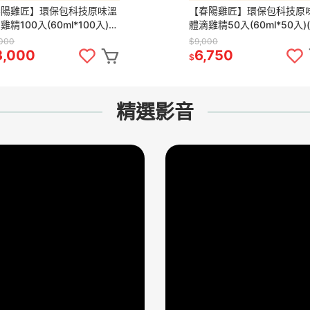
春陽雞匠】環保包科技原味溫
【春陽雞匠】環保包科技原
雞精100入(60ml*100入)
體滴雞精50入(60ml*50入)
溫)
溫)
,000
$9,000
3,000
6,750
$
精選影音