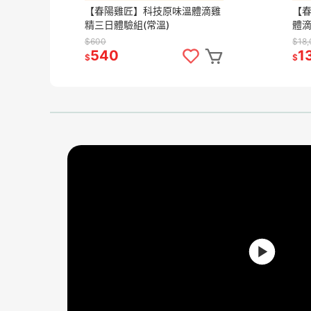
【春陽雞匠】科技原味溫體滴雞
【
精三日體驗組(常溫)
體滴
(常
$600
$18
540
1
$
$