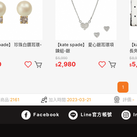
spade】 珍珠白鑽耳環-
【kate spade】 愛心銀耳環項
【k
鍊組-銀
長
$5,990
$8,
0
2,980
5
$
$
1
商品:
2161
加入時間:
2023-03-21
評價:
-
Facebook
Line官方帳號
I