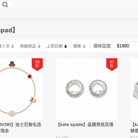
Spad】
價格區間
覽人次
熱銷商品
上架日期
價格
59
47
折
折
OVSKI】迪士尼聯名造
【kate spade】晶鑽黑桃耳環
【k
玫瑰金
鍊
$3,990
$3,