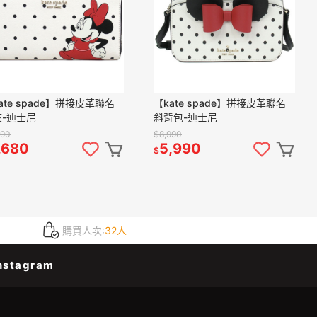
ate spade】拼接皮革聯名
【kate spade】拼接皮革聯名
夾-迪士尼
斜背包-迪士尼
990
$8,990
,680
5,990
$
購買人次:
32人
nstagram