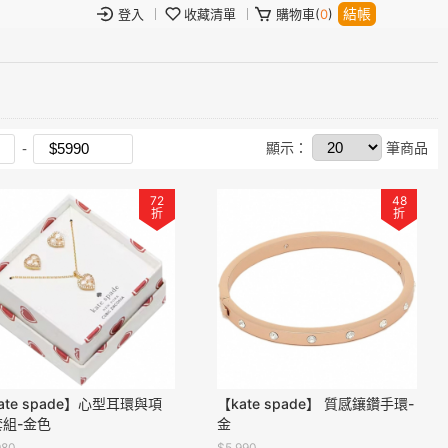
結帳
登入
收藏清單
購物車(
0
)
顯示：
筆商品
72
48
折
折
ate spade】心型耳環與項
【kate spade】 質感鑲鑽手環-
套組-金色
金
980
$5,990