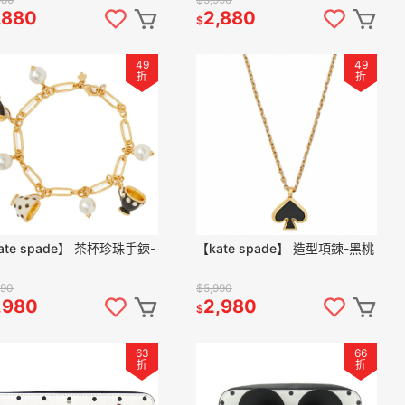
,880
2,880
$
49
49
折
折
ate spade】 茶杯珍珠手鍊-
【kate spade】 造型項鍊-黑桃
990
$5,990
,980
2,980
$
63
66
折
折