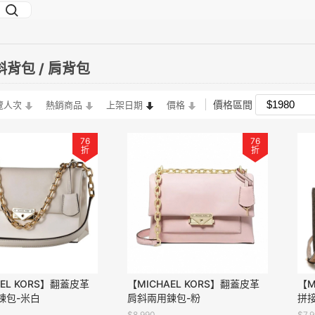
背包 / 肩背包
價格區間
覽人次
熱銷商品
上架日期
價格
76
76
折
折
AEL KORS】翻蓋皮革
【MICHAEL KORS】翻蓋皮革
【M
鍊包-米白
肩斜兩用鍊包-粉
拼
$8,990
$7,