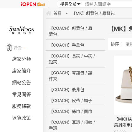
首頁
-
【MK】斜背包 / 肩背包
【MK】斜
【COACH】斜背包 / 肩
背包
排序：
瀏
【COACH】手拿包
評價:
-
【COACH】長夾 / 中夾 /
店家分類
短夾
店家簡介
【COACH】零錢包 / 證
件夾
網站公告
【COACH】後背包
常見問答
【COACH】皮帶 / 帽子
服務條款
【COACH】絲巾 / 圍巾
退貨政策
【MICH
【COACH】耳環 / 項鍊 /
肩斜兩用
手環
$8,990