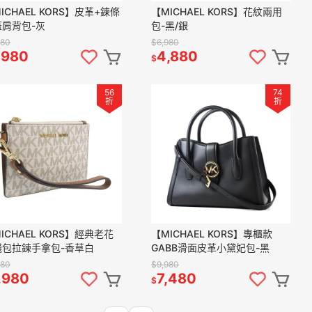
ICHAEL KORS】皮革+鍊條
【MICHAEL KORS】花紋兩用
蓋肩背包-灰
包-黑/銀
280
$6,980
,980
4,880
$
56
74
折
折
ICHAEL KORS】經典老花
【MICHAEL KORS】專櫃款
錢包拉鍊手拿包-香草白
GABB滑面皮革小黛妃包-黑
280
$9,980
,980
7,480
$