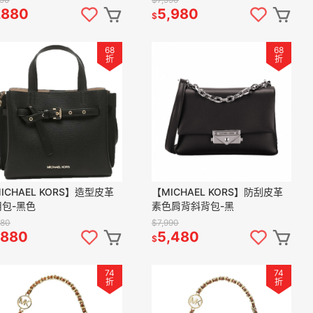
,880
5,980
$
68
68
折
折
ICHAEL KORS】造型皮革
【MICHAEL KORS】防刮皮革
用包-黑色
素色肩背斜背包-黑
980
$7,990
,880
5,480
$
74
74
折
折