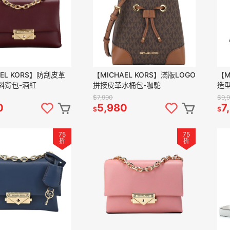
AEL KORS】防刮皮革
【MICHAEL KORS】滿版LOGO
【M
斜背包-酒紅
拼接皮革水桶包-咖駝
造
$7,990
$9,
0
5,980
7
$
$
75
75
折
折