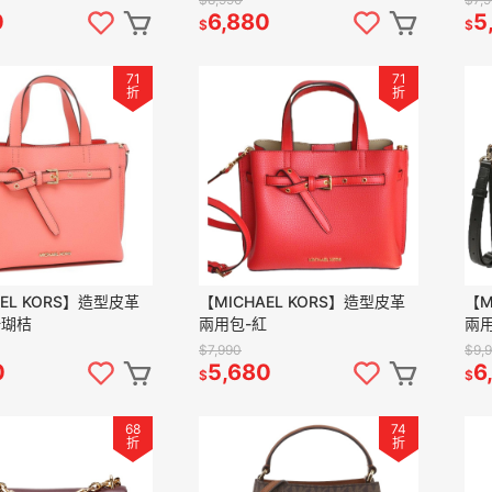
0
6,880
5
$
$
71
71
折
折
AEL KORS】造型皮革
【MICHAEL KORS】造型皮革
【M
珊瑚桔
兩用包-紅
兩
$7,990
$9,
0
5,680
6
$
$
68
74
折
折