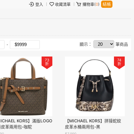
結帳
登入
收藏清單
購物車(
0
)
顯示：
筆商品
73
74
折
折
ICHAEL KORS】滿版LOGO
【MICHAEL KORS】拼接蛇紋
接皮革兩用包-咖駝
皮革水桶兩用包-黑
990
$7,990