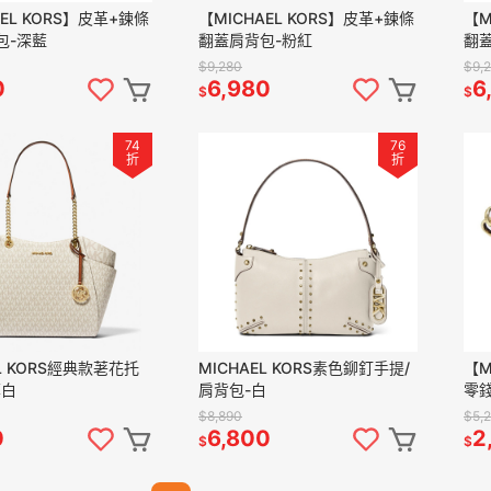
AEL KORS】皮革+鍊條
【MICHAEL KORS】皮革+鍊條
【M
包-深藍
翻蓋肩背包-粉紅
翻
$9,280
$9,
0
6,980
6
$
$
74
76
折
折
EL KORS經典款荖花托
MICHAEL KORS素色鉚釘手提/
【M
草白
肩背包-白
零
$8,890
$5,
0
6,800
2
$
$