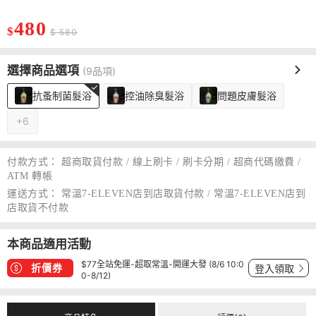
480
$
$ 580
選擇商品選項
(9品項)
抗蚤制菌髮浴
控油除臭髮浴
問題皮膚髮浴
+6
付款方式：
超商取貨付款 / 線上刷卡 / 刷卡分期 / 超商代碼繳費 /
ATM 轉帳
運送方式：
常溫7-ELEVEN店到店取貨付款 / 常溫7-ELEVEN店到
店取貨不付款
本商品適用活動
$77全站免運-超取常溫-開運大發 (8/6 10:0
折價券
登入領取
0-8/12)