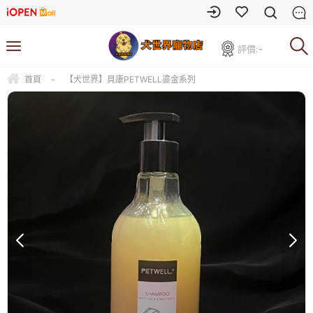
評價:
-
首頁
-
【犬世界】貝康PETWELL鎏金系列