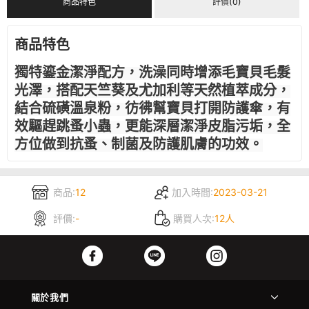
商品特色
評價(0)
商品特色
獨特鎏金潔淨配方，洗澡同時增添毛寶貝毛髮
光澤，搭配天竺葵及尤加利等天然植萃成分，
結合硫磺溫泉粉，彷彿幫寶貝打開防護傘，有
效驅趕跳蚤小蟲，更能深層潔淨皮脂污垢，全
方位做到抗蚤、制菌及防護肌膚的功效。
商品:
12
加入時間:
2023-03-21
評價:
-
購買人次:
12人
關於我們