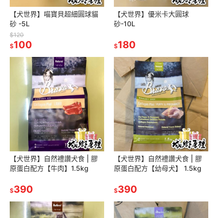
【犬世界】喵寶貝超細圓球貓
【犬世界】優米卡大圓球
砂 -5L
砂-10L
$120
100
180
$
$
【犬世界】自然禮讚犬食 | 膠
【犬世界】自然禮讚犬食 | 膠
原蛋白配方【牛肉】1.5kg
原蛋白配方【幼母犬】 1.5kg
390
390
$
$