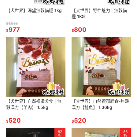
【犬世界】渴望無穀貓糧 1kg
【犬世界】野性魅力 | 無穀貓
糧 1KG
$1,085
977
800
$
$
【犬世界】自然禮讚犬食 | 無
【犬世界】自然禮讚貓食-無穀
穀漢方【羊肉】 1.5kg
漢方【鮭魚】 1.36kg
520
520
$
$
82
83
折
折