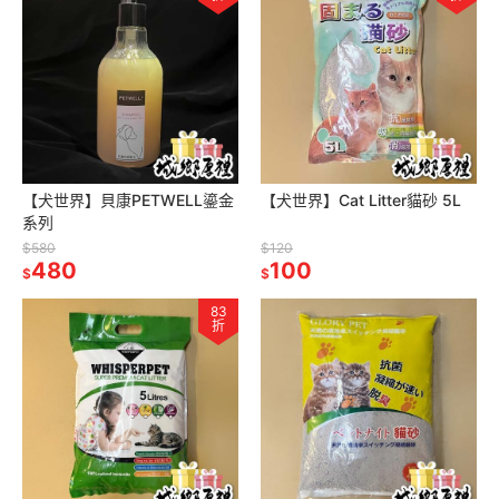
【犬世界】貝康PETWELL鎏金
【犬世界】Cat Litter貓砂 5L
系列
$580
$120
480
100
$
$
83
折