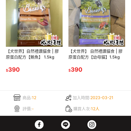
【犬世界】自然禮讚貓食 | 膠
【犬世界】 自然禮讚貓食 | 膠
原蛋白配方【鮪魚】 1.5kg
原蛋白配方【幼母貓】1.5kg
390
390
$
$
商品:
12
加入時間:
2023-03-21
評價:
-
購買人次:
12人