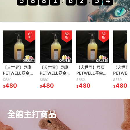
:
:
82
82
82
折
折
折
【犬世界】貝康
【犬世界】貝康
【犬世界】貝康
【犬世界
PETWELL鎏金系
PETWELL鎏金系
PETWELL鎏金系
PETWE
列
列
列
列
$580
$580
$580
$580
480
480
480
480
$
$
$
$
全館主打商品