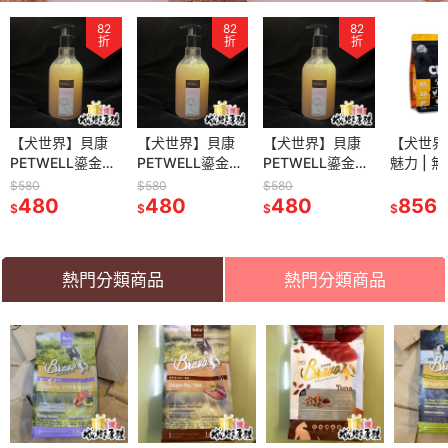
82
82
82
折
折
折
【犬世界】貝康
【犬世界】貝康
【犬世界】貝康
【犬世界
PETWELL鎏金系
PETWELL鎏金系
PETWELL鎏金系
魅力 | 
列
列
列
1KG
$580
$580
$580
480
480
480
856
$
$
$
$
熱門分類商品
熱門分類商品